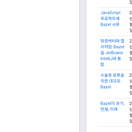
JavaScript
2
프로젝트에
년
Bazel 사용
월
땅콩버터와 젤
2
리처럼: Bazel
년
을 JetBrains
월
IntelliJ와 통
합
수술용 로봇을
2
위한 대규모
년
Bazel
월
Bazel의 과거,
2
현재, 미래
년
월