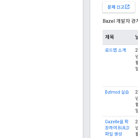
open_in_new
문제 신고
Bazel 개발자
제목
로드맵 소개
2
년
월
Bzlmod 실습
2
년
월
Gazelle을 확
2
장하여 BUILD
년
파일 생성
월