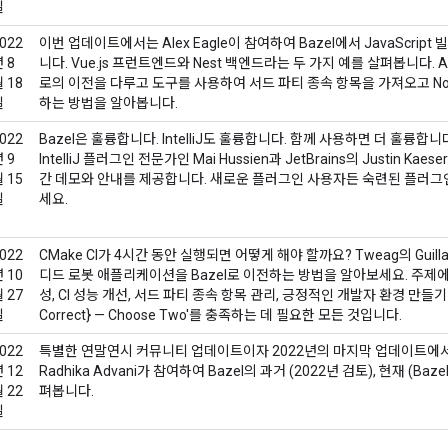
일
022
이번 업데이트에서는 Alex Eagle이 참여하여 Bazel에서 JavaScri
 8
니다. Vue.js 프런트엔드와 Nest 백엔드라는 두 가지 예를 살펴봅니다. As
 18
로의 이전을 다루고 도구를 사용하여 서드 파티 종속 항목을 가져오고 Nod
일
하는 방법을 알아봅니다.
022
Bazel은 훌륭합니다. IntelliJ도 훌륭합니다. 함께 사용하면 더 훌륭합니다.
 9
IntelliJ 플러그인 전문가인 Mai Hussien과 JetBrains의 Justin 
 15
간 데모와 안내를 제공합니다. 새로운 플러그인 사용자든 숙련된 플러그
일
세요.
022
CMake CI가 4시간 동안 실행되면 어떻게 해야 할까요? Tweag의 Guil
 10
디드 로봇 애플리케이션을 Bazel로 이전하는 방법을 알아보세요. 주제에
 27
성, CI 성능 개선, 서드 파티 종속 항목 관리, 긍정적인 개발자 환경 만들기 등
일
Correct} — Choose Two'를 충족하는 데 필요한 모든 것입니다.
022
특별한 연말연시 커뮤니티 업데이트이자 2022년의 마지막 업데이트에서는 Go
 12
Radhika Advani가 참여하여 Bazel의 과거 (2022년 검토), 현재 (Baze
 22
펴봅니다.
일