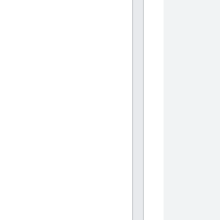
           
           
           
           
           
           
           
           
           
           
           
           
           
           
           
           
           
           
           
           
           
           