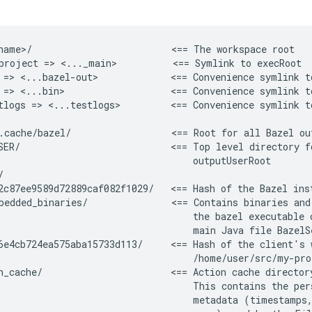
name>/                         <== The workspace root

project => <..._main>          <== Symlink to execRoot

 => <...bazel-out>             <== Convenience symlink to
 => <...bin>                   <== Convenience symlink t
tlogs => <...testlogs>         <== Convenience symlink to
.cache/bazel/                  <== Root for all Bazel ou
SER/                           <== Top level directory f
                                   outputUserRoot



2c87ee9589d72889caf082f1029/   <== Hash of the Bazel ins
bedded_binaries/               <== Contains binaries and
                                   the bazel executable 
                                   main Java file BazelS
6e4cb724ea575aba15733d113/     <== Hash of the client's 
                                   /home/user/src/my-pro
n_cache/                       <== Action cache directory
                                   This contains the pers
                                   metadata (timestamps,