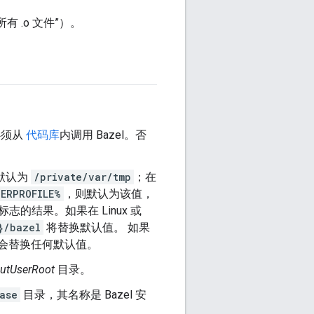
.o 文件”）。
必须从
代码库
内调用 Bazel。否
，默认为
/private/var/tmp
；在
ERPROFILE%
，则默认为该值，
标志的结果。如果在 Linux 或
}/bazel
将替换默认值。 如果
该值会替换任何默认值。
utUserRoot
目录。
ase
目录，其名称是 Bazel 安