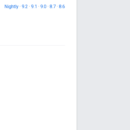
Nightly
·
9.2
·
9.1
·
9.0
·
8.7
·
8.6