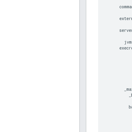
           
      comma
           
      exter
           
      serve
           
        jvm
      execr
           
           
           
           
           
           
        _ma
          _
          b
           
           
           
           