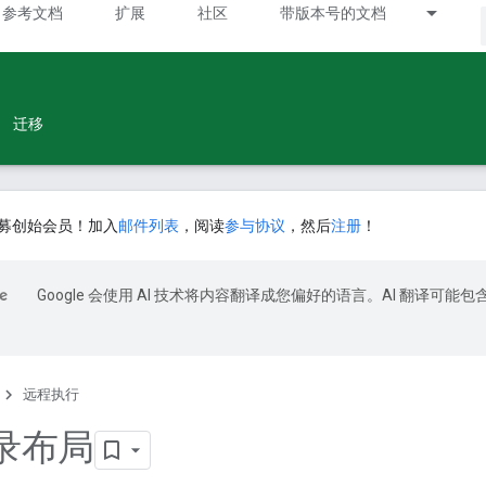
参考文档
扩展
社区
带版本号的文档
迁移
募创始会员！加入
邮件列表
，阅读
参与协议
，然后
注册
！
Google 会使用 AI 技术将内容翻译成您偏好的语言。AI 翻译可能包
远程执行
录布局