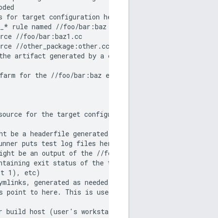
ded

s for target configuration here: $(BINDIR)

_* rule named //foo/bar:baz

rce //foo/bar:baz1.cc

rce //other_package:other.cc

the artifact generated by a cc_binary named

farm for the //foo/bar:baz executable.

source for the target configuration here:

ht be a headerfile generated by //foo:bargen

nner puts test log files here

ight be an output of the //foo:bartest test with

ntaining exit status of the test (such as

t 1), etc)

ymlinks, generated as needed. The

s point to here. This is used for

r build host (user's workstation), for
