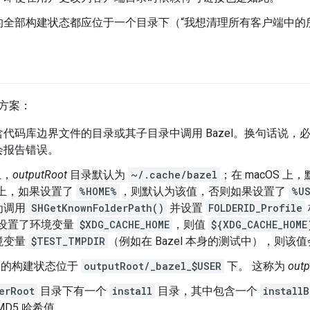
全部构建状态都应位于一个目录下（“我想清理所有客户端中的所有 
方案：
代码库边界文件的目录或其子目录中调用 Bazel。换句话说，
会报告错误。
上，
outputRoot
目录默认为
~/.cache/bazel
；在 macOS 上
s 上，如果设置了
%HOME%
，则默认为该值，否则如果设置了
%US
为调用
SHGetKnownFolderPath()
并设置
FOLDERID_Profile
 上设置了环境变量
$XDG_CACHE_HOME
，则值
${XDG_CACHE_HOME
境变量
$TEST_TMPDIR
（例如在 Bazel 本身的测试中），则
 用户的构建状态位于
outputRoot/_bazel_$USER
下。 这称为
outp
erRoot
目录下有一个
install
目录，其中包含一个
installB
MD5 哈希值。