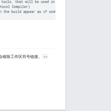
 tools, that will be used in later stages

tocol Compiler)

会移除工作区符号链接。
--