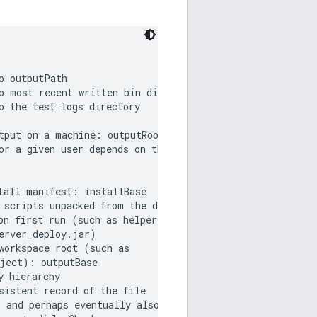
 outputPath

o most recent written bin dir $(BINDIR)

 the test logs directory

tput on a machine: outputRoot

or a given user depends on the user name:

tall manifest: installBase

 scripts unpacked from the data section of

on first run (such as helper scripts and the

erver_deploy.jar)

workspace root (such as

ject): outputBase

 hierarchy

istent record of the file

 and perhaps eventually also MD5
