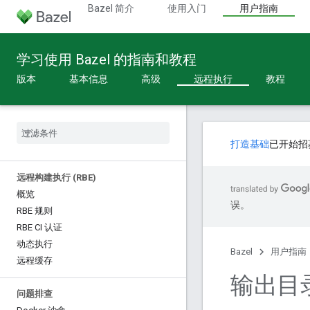
Bazel 简介
使用入门
用户指南
学习使用 Bazel 的指南和教程
版本
基本信息
高级
远程执行
教程
打造基础
已开始招
远程构建执行 (RBE)
概览
误。
RBE 规则
RBE CI 认证
动态执行
Bazel
用户指南
远程缓存
输出目
问题排查