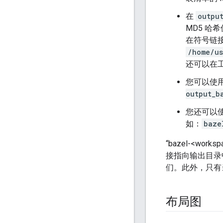
在
outpu
MD5 哈
在符号链
/home/us
还可以在
您可以使用 
output_b
您还可以使用
如：
baze
“bazel-<work
接指向输出目录
们。此外，只有
布局图