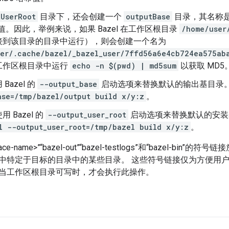
tUserRoot
目录下，还会创建一个
outputBase
目录，其名称
希值。因此，举例来说，如果 Bazel 在工作区根目录
/home/user
接到该目录的目录中运行），则会创建一个名为
er/.cache/bazel/_bazel_user/7ffd56a6e4cb724ea575ab
工作区根目录中运行
echo -n $(pwd) | md5sum
以获取 MD5
Bazel 的
--output_base
启动选项来替换默认的输出基目录
ase=/tmp/bazel/output build x/y:z
。
 Bazel 的
--output_user_root
启动选项来替换默认的安装
l --output_user_root=/tmp/bazel build x/y:z
。
space-name>”“bazel-out”“bazel-testlogs”和“bazel-
中特定于目标的目录中的某些目录。 这些符号链接仅为方便用户而设
当工作区根目录可写时，才会执行此操作。