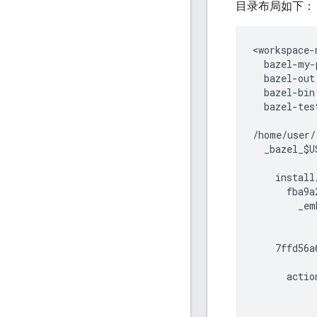
目录布局如下：
<workspace-
  bazel-my-
  bazel-out
  bazel-bin
  bazel-tes
/home/user/
  _bazel_$U
           
    install/
      fba9a
        _em
           
           
    7ffd56a
           
      actio
           
           