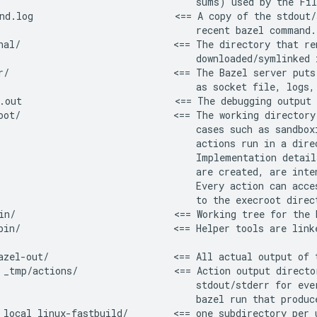
                                   sums) used by the Fil
nd.log                         <== A copy of the stdout/
                                   recent bazel command.

nal/                           <== The directory that re
                                   downloaded/symlinked i
r/                             <== The Bazel server puts
                                   as socket file, logs, 
.out                           <== The debugging output 
oot/                           <== The working directory
                                   cases such as sandbox
                                   actions run in a dire
                                   Implementation detail
                                   are created, are inte
                                   Every action can acces
                                   to the execroot direct
in/                            <== Working tree for the 
bin/                           <== Helper tools are linke
azel-out/                      <== All actual output of 
 _tmp/actions/                 <== Action output directo
                                   stdout/stderr for eve
                                   bazel run that produce
 local_linux-fastbuild/        <== one subdirectory per 