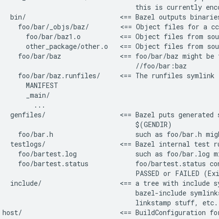
                                   this is currently enco
   bin/                        <== Bazel outputs binarie
     foo/bar/_objs/baz/        <== Object files for a cc
       foo/bar/baz1.o          <== Object files from sou
       other_package/other.o   <== Object files from sou
     foo/bar/baz               <== foo/bar/baz might be 
                                   //foo/bar:baz

     foo/bar/baz.runfiles/     <== The runfiles symlink 
       MANIFEST

       _main/

         ...

   genfiles/                   <== Bazel puts generated 
                                   $(GENDIR)

     foo/bar.h                     such as foo/bar.h mig
   testlogs/                   <== Bazel internal test ru
     foo/bartest.log               such as foo/bar.log m
     foo/bartest.status            foo/bartest.status co
                                   PASSED or FAILED (Exi
   include/                    <== a tree with include s
                                   bazel-include symlink
                                   linkstamp stuff, etc.

 host/                         <== BuildConfiguration fo