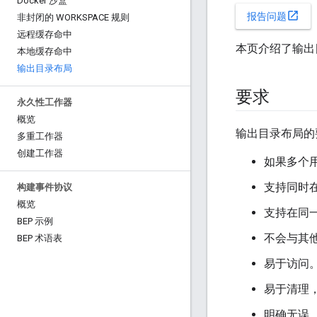
Docker 沙盒
open_in_new
报告问题
非封闭的 WORKSPACE 规则
远程缓存命中
本页介绍了输出
本地缓存命中
输出目录布局
要求
永久性工作器
概览
输出目录布局的
多重工作器
创建工作器
如果多个
支持同时
构建事件协议
概览
支持在同
BEP 示例
不会与其
BEP 术语表
易于访问
易于清理
明确无误