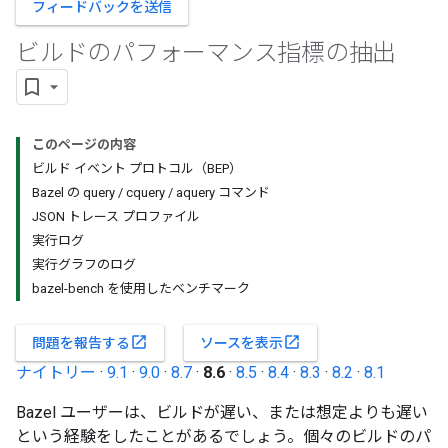
フィードバックを送信
ビルドのパフォーマンス指標の抽出
このページの内容
ビルド イベント プロトコル（BEP）
Bazel の query / cquery / aquery コマンド
JSON トレース プロファイル
実行ログ
実行グラフのログ
bazel-bench を使用したベンチマーク
open_in_new
open_in_new
問題を報告する
ソースを表示
ナイトリー
·
9.1
·
9.0
·
8.7
·
8.6
·
8.5
·
8.4
·
8.3
·
8.2
·
8.1
Bazel ユーザーは、ビルドが遅い、または想定よりも遅い
という経験をしたことがあるでしょう。個々のビルドのパ