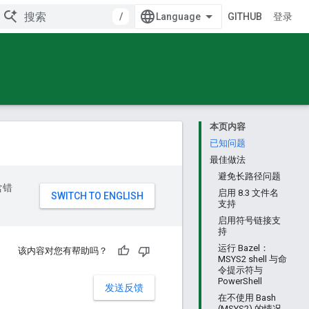
/
GITHUB
登录
本页内容
已知问题
最佳做法
避免长路径问题
含错
启用 8.3 文件名
支持
启用符号链接支
持
运行 Bazel：
该内容对您有帮助吗？
MSYS2 shell 与命
令提示符与
PowerShell
发送反馈
在不使用 Bash
(MSYS2) 的情况