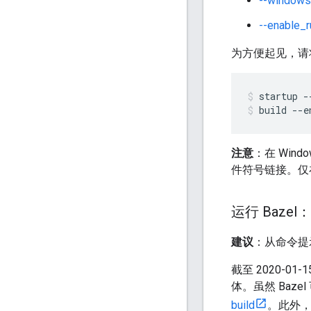
--windows
--enable_r
为方便起见，请将
startup
-
build
--e
注意
：在 Win
件符号链接。仅
运行 Bazel：
建议
：从命令提示
截至 2020-01-
体。虽然 Baz
build
。此外，