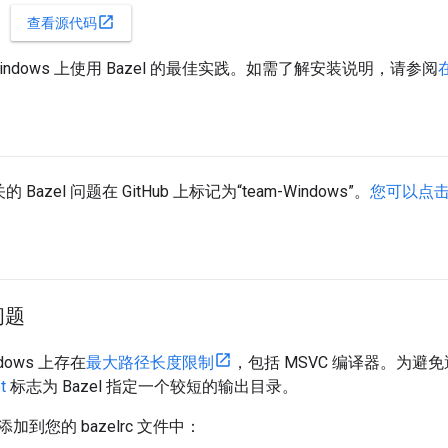
open_in_new
查看源代码
indows 上使用 Bazel 的最佳实践。如需了解安装说明，请参阅
在
关的 Bazel 问题在 GitHub 上标记为“team-Windows”。
您可以点
问题
dows 上存在
最大路径长度限制
，包括 MSVC 编译器。为
t
标志为 Bazel 指定一个较短的输出目录。
到您的 bazelrc 文件中：