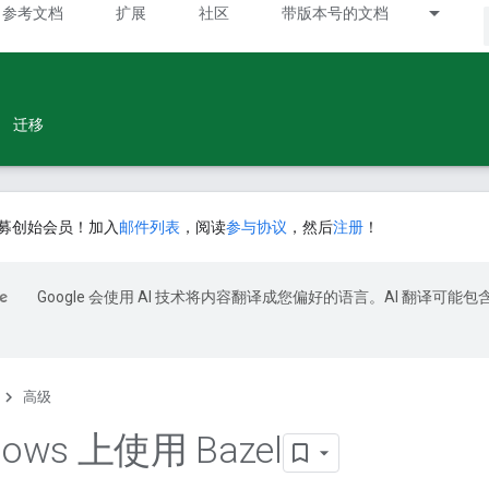
参考文档
扩展
社区
带版本号的文档
迁移
募创始会员！加入
邮件列表
，阅读
参与协议
，然后
注册
！
Google 会使用 AI 技术将内容翻译成您偏好的语言。AI 翻译可能包
高级
dows 上使用 Bazel