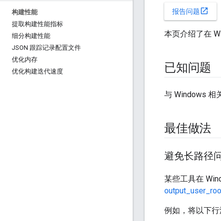
open_in_new
报告问题
构建性能
提取构建性能指标
本页介绍了在 W
细分构建性能
JSON 跟踪记录配置文件
优化内存
已知问题
优化构建迭代速度
与 Windows 相
最佳做法
避免长路径
某些工具在 Win
output_user_roo
例如，将以下行添加