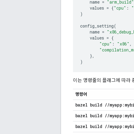
name
=
"arm_build"
values
=
{
"cpu"
:
"
)
config_setting
(
name
=
"x86_debug_
values
=
{
"cpu"
:
"x86"
,
"compilation_m
},
)
이는 명령줄의 플래그에 따라 
명령어
bazel build
/
/
myapp:myb
bazel build
/
/
myapp:myb
bazel build
/
/
myapp:myb