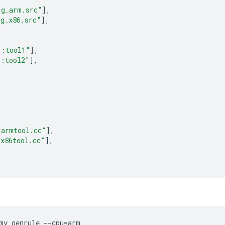
"g_arm.src"
],
"g_x86.src"
],
":tool1"
],
":tool2"
],
"armtool.cc"
],
"x86tool.cc"
],
my_genrule
--cpu
=