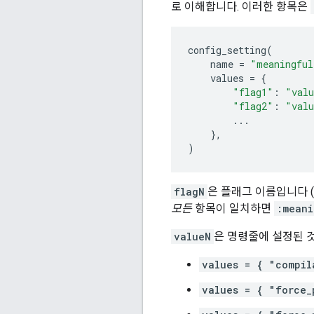
로 이해합니다. 이러한 항목은
config_setting
(
name
=
"meaningful
values
=
{
"flag1"
:
"val
"flag2"
:
"val
...
},
)
flagN
은 플래그 이름입니다 (
모든
항목이 일치하면
:meani
valueN
은 명령줄에 설정된 
values = { "compil
values = { "force_