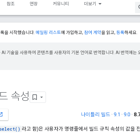
참조
연장
커뮤니티
더보기
등록을 시작했습니다.
메일링 리스트
에 가입하고,
참여 계약
을 읽고,
등록
하세요.
e은 AI 기술을 사용하여 콘텐츠를 사용자의 기본 언어로 번역합니다. AI 번역에는 
드 속성
나이틀리 빌드
·
9.1
·
9.0
·
8.
_in_new
select()
라고 함)은 사용자가 명령줄에서 빌드 규칙 속성의 값을 전환