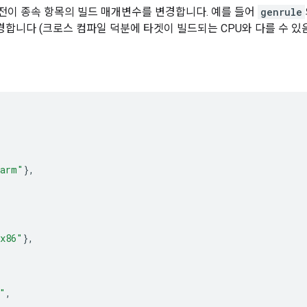
 전이 종속 항목의 빌드 매개변수를 변경합니다. 예를 들어
genrule
경합니다 (크로스 컴파일 덕분에 타겟이 빌드되는 CPU와 다를 수 있음
arm"
},
x86"
},
"
,