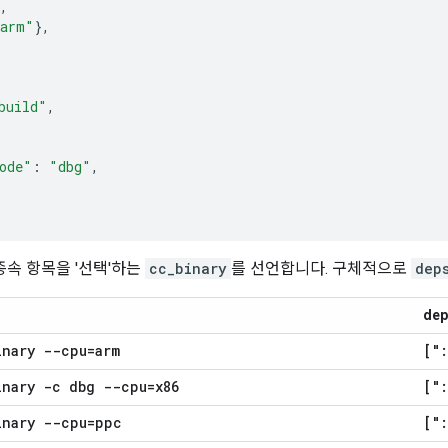
,
arm"
},
build"
,
ode"
:
"dbg"
,
종속 항목을 '선택'하는
cc_binary
를 선언합니다. 구체적으로
dep
dep
inary --cpu=arm
[":
inary -c dbg --cpu=x86
[":
inary --cpu=ppc
["