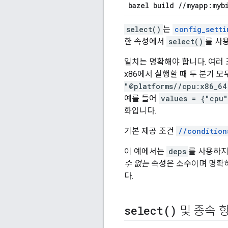
bazel build
/
/
myapp:myb
select()
는
config_setti
한 속성에서
select()
를 사
일치는 명확해야 합니다. 여러 조
x86에서 실행할 때 두 분기 모두
"@platforms//cpu:x86_64
예를 들어
values = {"cpu"
화입니다.
기본 제공 조건
//condition
이 예에서는
deps
를 사용하
수 없는
속성은 소수이며 명확하
다.
select(
)
및 종속 