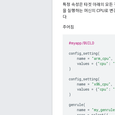
특정 속성은 타겟 아래의 모든
을 실행하는 머신의 CPU로 변
다.
주어짐
#myapp/BUILD
config_setting
(
name
=
"arm_cpu"
,
values
=
{
"cpu"
:
"
)
config_setting
(
name
=
"x86_cpu"
,
values
=
{
"cpu"
:
"
)
genrule
(
name
=
"my_genrule
srcs
=
select
({