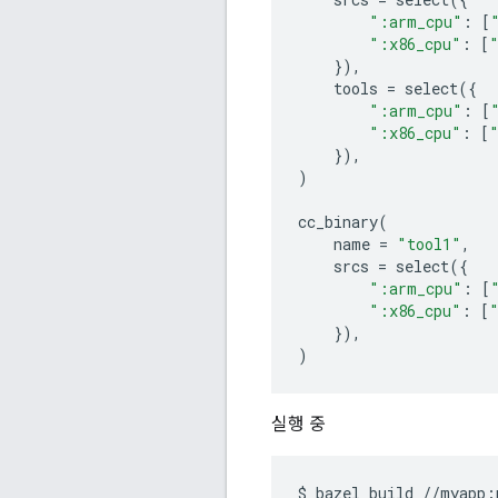
":arm_cpu"
:
[
":x86_cpu"
:
[
}),
tools
=
select
({
":arm_cpu"
:
[
":x86_cpu"
:
[
}),
)
cc_binary
(
name
=
"tool1"
,
srcs
=
select
({
":arm_cpu"
:
[
":x86_cpu"
:
[
}),
)
실행 중
$
bazel
build
//myapp: