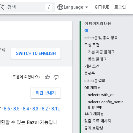
/
GITHUB
로그인
이 페이지의 내용
예
select() 및 종속 항목
구성 조건
오류
기본 제공 플래그
맞춤 플래그
기본 조건
플랫폼
도움이 되었나요?
select() 결합
OR 체이닝
의견 보내기
selects.with_or
selects.config_settin
g_group
7
·
8.6
·
8.5
·
8.4
·
8.3
·
8.2
·
8.1
AND 체이닝
맞춤 오류 메시지
할 수 있는 Bazel 기능입니
규칙 호환성