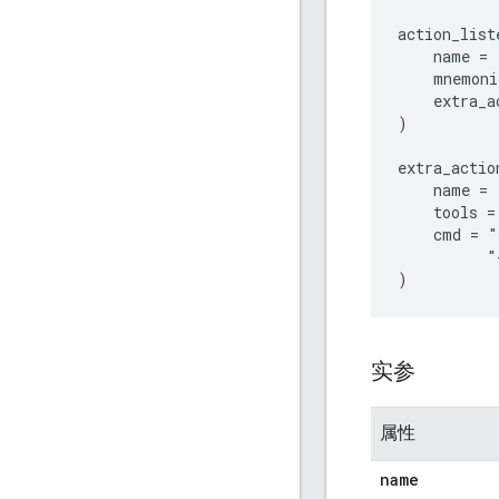
action_list
    name = 
    mnemoni
    extra_a
)

extra_action
    name = 
    tools =
    cmd = "
          "
实参
属性
name