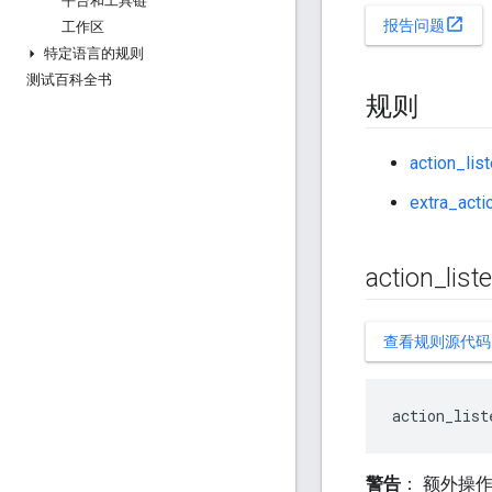
平台和工具链
open_in_new
报告问题
工作区
特定语言的规则
测试百科全书
规则
action_lis
extra_acti
action
_
list
查看规则源代码
action_list
警告
： 额外操