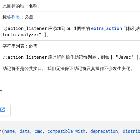
此目标的唯一名称。
标签
列表
；必需
action
_
listener
extra
_
action
此
应添加到 build 图中的
目标列
tools:analyzer" ]
。
字符串列表；必需
action
_
listener
[ "Javac" ]
此
应监听的操作助记符列表，例如
助记符不是公共接口。 我们无法保证助记符及其操作不会发生变化。
on
open_in_new
n(
name
, 
data
, 
cmd
, 
compatible_with
, 
deprecation
, 
distri