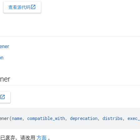
open_in_new
查看源代码
tener
on
ener
open_in_new
ener(
name
, 
compatible_with
, 
deprecation
, 
distribs
, 
exec
作已废弃。请改用
方面
。