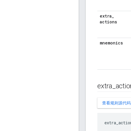
extra
_
actions
mnemonics
extra
_
acti
查看规则源代码
extra_actio