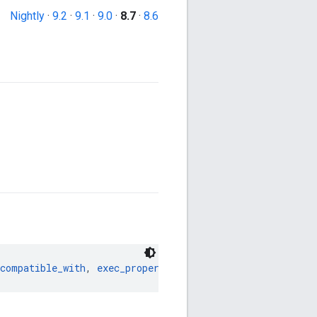
Nightly
·
9.2
·
9.1
·
9.0
·
8.7
·
8.6
_compatible_with
, 
exec_properties
, 
extra_actions
, 
featur