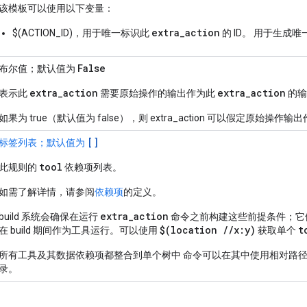
该模板可以使用以下变量：
extra_action
$(ACTION_ID)，用于唯一标识此
的 ID。 用于生成
False
布尔值；默认值为
extra
_
action
extra
_
action
表示此
需要原始操作的输出作为此
的输
如果为 true（默认值为 false），则 extra_action 可以假定原始
[]
标签列表；默认值为
tool
此规则的
依赖项列表。
如需了解详情，请参阅
依赖项
的定义。
extra_action
build 系统会确保在运行
命令之前构建这些前提条件；它
$(location //x:y)
t
在 build 期间作为工具运行。可以使用
获取单个
所有工具及其数据依赖项都整合到单个树中 命令可以在其中使用相对路
录。