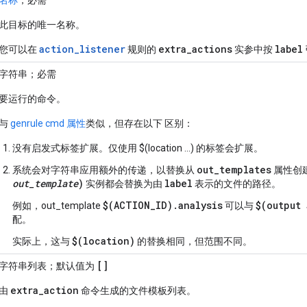
名称
；必需
此目标的唯一名称。
action_listener
extra
_
actions
label
您可以在
规则的
实参中按
字符串；必需
要运行的命令。
与
genrule cmd 属性
类似，但存在以下 区别：
没有启发式标签扩展。仅使用 $(location ...) 的标签会扩展。
out_templates
系统会对字符串应用额外的传递，以替换从
属性创
out_template
)
label
实例都会替换为由
表示的文件的路径。
$(ACTION_ID).analysis
$(output 
例如，out_template
可以与
配。
$(location)
实际上，这与
的替换相同，但范围不同。
[]
字符串列表；默认值为
extra
_
action
由
命令生成的文件模板列表。