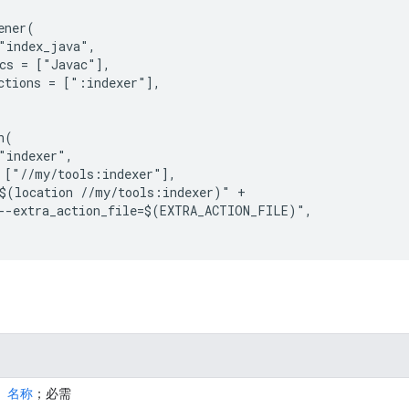
ener(

"index_java",

cs = ["Javac"],

ctions = [":indexer"],

(

"indexer",

 ["//my/tools:indexer"],

$(location //my/tools:indexer)" +

--extra_action_file=$(EXTRA_ACTION_FILE)",

名称
；必需