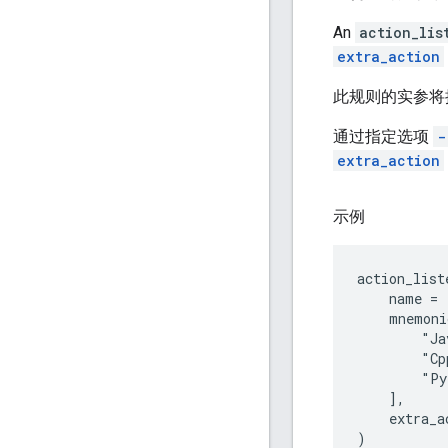
An
action_lis
extra_action
此规则的实参将
通过指定选项
-
extra_action
示例
action_list
    name = 
    mnemoni
        "Ja
        "Cp
        "Py
    ],

    extra_a
)
