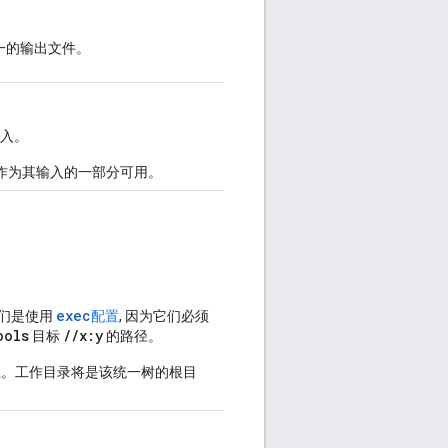
唯一的输出文件。
入。
操作输出作为其输入的一部分可用。
exec
们是使用
配置
, 因为它们必须
ools
//x:y
目标
的路径。
径。工作目录将是该统一树的根目