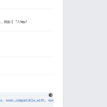
[ "
/
/
my
/
表。例如
。
bs
, 
exec_compatible_with
, 
exec_properties
, 
features
, 
lic