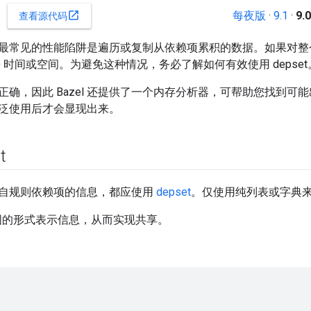
每夜版
·
9.1
·
9.0
open_in_new
查看源代码
最常见的性能陷阱是遍历或复制从依赖项累积的数据。如果对整个 b
^2) 时间或空间。为避免这种情况，务必了解如何有效使用 depset
正确，因此 Bazel 还提供了一个内存分析器，可帮助您找到可
泛使用后才会显现出来。
t
自规则依赖项的信息，都应使用
depset
。仅使用纯列表或字典
嵌套图的形式表示信息，从而实现共享。