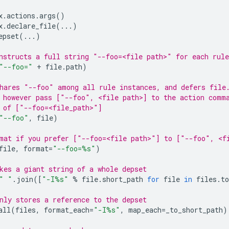
x
.
actions
.
args
()
x
.
declare_file
(
...
)
epset
(
...
)
nstructs a full string "--foo=<file path>" for each rule
"--foo="
+
file
.
path
)
hares "--foo" among all rule instances, and defers file
 however pass ["--foo", <file path>] to the action comm
 of ["--foo=<file_path>"]
"--foo"
,
file
)
mat if you prefer ["--foo=<file path>"] to ["--foo", <f
file
,
format
=
"--foo=
%s
"
)
kes a giant string of a whole depset
" "
.
join
([
"-I
%s
"
%
file
.
short_path
for
file
in
files
.
to
nly stores a reference to the depset
all
(
files
,
format_each
=
"-I
%s
"
,
map_each
=
_to_short_path
)