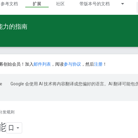
参考文档
扩展
社区
带版本号的文档
 能力的指南
募创始会员！加入
邮件列表
，阅读
参与协议
，然后
注册
！
Google 会使用 AI 技术将内容翻译成您偏好的语言。AI 翻译可能包
分发规则
能