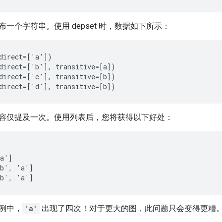
一个字符串。使用 depset 时，数据如下所示：
direct
=[
'a'
]
)
direct
=[
'b'
]
,
transitive
=[
a
]
)
direct
=[
'c'
]
,
transitive
=[
b
]
)
direct
=[
'd'
]
,
transitive
=[
b
]
)
容仅提及一次。使用列表后，您将获得以下好处：
a']

b', 'a']

例中，
'a'
出现了四次！对于更大的图，此问题只会变得更糟