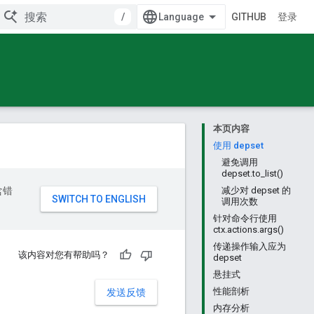
/
GITHUB
登录
本页内容
使用 depset
避免调用
depset.to_list()
含错
减少对 depset 的
调用次数
针对命令行使用
ctx.actions.args()
传递操作输入应为
该内容对您有帮助吗？
depset
悬挂式
性能剖析
发送反馈
内存分析