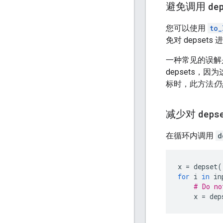
避免调用
de
您可以使用
to_
免对 depse
一种常见的误解
depsets，
标时，此方法
仍
减少对
deps
在循环内调用
d
x
=
depset
(
for
i
in
in
# Do no
x
=
dep