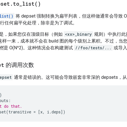
pset
.
to_list(
)
list()
将 depset 强制转换为扁平列表，但这样做通常会导致 O
ts 进行任何扁平化处理，除非是为了调试。
是，如果您仅在顶级目标（例如
<xx>_binary
规则）中执行此
因为这样一来，成本就不会在 build 图的每个级别上累积。不过
然
是 O(N^2)。这种情况会在构建测试
//foo/tests/...
或导入
et
的调用次数
epset
通常是错误的。这可能会导致嵌套非常深的 depsets
)
puts
:
t do that.
set
(
transitive
=
[
x
,
i
.
deps
])