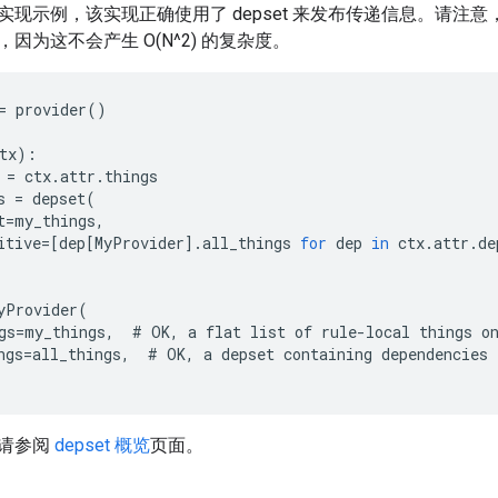
实现示例，该实现正确使用了 depset 来发布传递信息。请注
因为这不会产生 O(N^2) 的复杂度。
=
provider
()
tx
)
:
=
ctx
.
attr
.
things
s
=
depset
(
t
=
my_things
,
itive
=[
dep[MyProvider
]
.
all_things
for
dep
in
ctx
.
attr
.
de
yProvider(
gs=my_things,  # OK, a flat list of rule-local things o
ngs=all_things,  # OK, a depset containing dependencies
请参阅
depset 概览
页面。