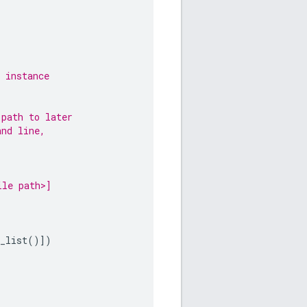
 instance
.path to later
and line,
ile path>]
_list
()])