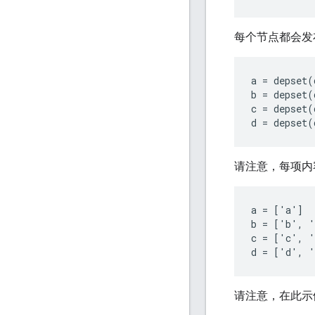
每个节点都会发布
a
=
depset
(
b
=
depset
(
c
=
depset
(
d
=
depset
(
请注意，每项内
a = ['a']

b = ['b', '
c = ['c', '
请注意，在此示