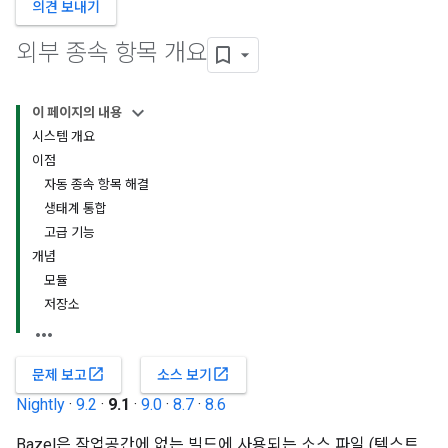
의견 보내기
외부 종속 항목 개요
이 페이지의 내용
시스템 개요
이점
자동 종속 항목 해결
생태계 통합
고급 기능
개념
모듈
저장소
open_in_new
open_in_new
문제 보고
소스 보기
Nightly
·
9.2
·
9.1
·
9.0
·
8.7
·
8.6
Bazel은 작업공간에 없는 빌드에 사용되는 소스 파일 (텍스트