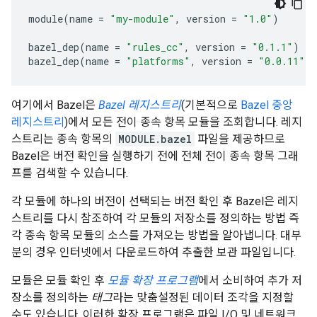
module
(
name
=
"my-module"
,
version
=
"1.0"
)
bazel_dep
(
name
=
"rules_cc"
,
version
=
"0.1.1"
)
bazel_dep
(
name
=
"platforms"
,
version
=
"0.0.11"
)
여기에서 Bazel은
Bazel 레지스트리
(기본적으로
Bazel 중앙
레지스트리
)에서 모든 전이 종속 항목 모듈을 조회합니다. 레지
스트리는 종속 항목의
MODULE.bazel
파일을 제공하므로
Bazel은 버전 확인을 실행하기 전에 전체 전이 종속 항목 그래
프를 검색할 수 있습니다.
각 모듈에 하나의 버전이 선택되는 버전 확인 후 Bazel은 레지
스트리를 다시 참조하여 각 모듈의 저장소를 정의하는 방법 즉
각 종속 항목 모듈의 소스를 가져오는 방법을 알아냅니다. 대부
분의 경우 인터넷에서 다운로드하여 추출한 보관 파일입니다.
모듈은 모듈 확인 후
모듈 확장 프로그램
에서 소비하여 추가 저
장소를 정의하는
태그
라는 맞춤설정된 데이터 조각을 지정할
수도 있습니다. 이러한 확장 프로그램은 파일 I/O 및 네트워크