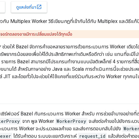
open_in_new
ดูแหล่งที่มา
่ยวกับ Multiplex Worker วิธีเขียนกฎที่เข้ากันได้กับ Multiplex และวิธีแ
เจอร์ทดลองอาจมีการเปลี่ยนแปลงได้ทุกเมื่อ
r
ช่วยให้ Bazel จัดการคำขอหลายรายการด้วยกระบวนการ Worker เดียวไ
ัพยากรน้อยลงเพื่อให้ได้ประสิทธิภาพเท่าเดิมหรือดีกว่า เช่น แทนที่จะม
ายการ Bazel สามารถมีโปรแกรมทำงานแบบมัลติเพล็กซ์ 4 รายการที่สื่อ
นานได้ สำหรับภาษาอย่าง Java และ Scala การดำเนินการนี้จะช่วยประ
JIT และโดยทั่วไปจะช่วยให้ใช้แคชที่แชร์ร่วมกันระหว่าง Worker ทุกคนใ
่างเซิร์ฟเวอร์ Bazel กับกระบวนการ Worker สำหรับ การช่วยจำบางอย่างท
kerProxy
จาก พูล Worker
WorkerProxy
จะส่งต่อคำขอไปยังกระบว
ะบวนการ Worker จะประมวลผลคำขอ และส่งการตอบกลับไปยัง
Worke
lexer
ได้รับคำตอบ ระบบจะแยกวิเคราะห์
request_id
แล้วส่งต่อคำตอ