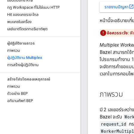
แซนด์บ็อกซ์ RTB
open_in_new
รายงานปัญหา
กฎ Workspace ที่ไม่ใช่แบบ HTTP
Hit ของแคชระยะไกล
หน้านี้จะอธิบายเกี
พบแคชในเครื่อง
เลย์เอาต์ไดเรกทอรีเอาต์พุต
ข้อควรระวัง:
ฟี
ผู้ปฏิบัติงานถาวร
Multiplex Worke
ภาพรวม
Bazel สามารถใช้ทร
ผู้ปฏิบัติงาน Multiplex
โปรแกรมทำงาน 1 ร
การสร้างผู้ปฏิบัติงาน
จะจัดการคำขอแบบข
เวลาในการคอมไพล์ 
สร้างโปรโตคอลเหตุการณ์
ภาพรวม
ภาพรวม
ตัวอย่าง BEP
อภิธานศัพท์ BEP
มี 2 เลเยอร์ระหว
Bazel จะรับ
Wor
request_id
กร
WorkerMultip