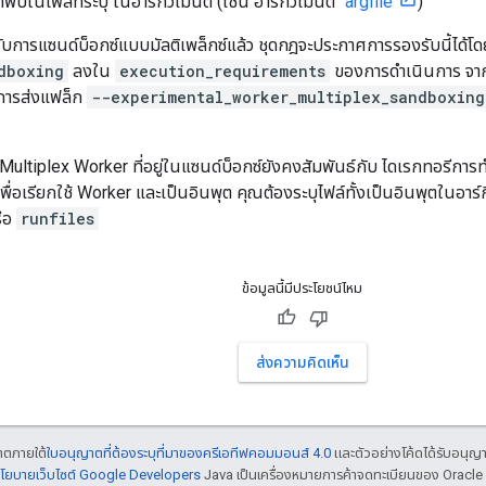
ี่พบในไฟล์ที่ระบุ ในอาร์กิวเมนต์ (เช่น อาร์กิวเมนต์
"argfile"
)
รับการแซนด์บ็อกซ์แบบมัลติเพล็กซ์แล้ว ชุดกฎจะประกาศการรองรับนี้ได้โด
dboxing
ลงใน
execution_requirements
ของการดำเนินการ จากน
ีการส่งแฟล็ก
--experimental_worker_multiplex_sandboxing
Multiplex Worker ที่อยู่ในแซนด์บ็อกซ์ยังคงสัมพันธ์กับ ไดเรกทอรี
งเพื่อเรียกใช้ Worker และเป็นอินพุต คุณต้องระบุไฟล์ทั้งเป็นอินพุตในอาร
ือ
runfiles
ข้อมูลนี้มีประโยชน์ไหม
ส่งความคิดเห็น
ญาตภายใต้
ใบอนุญาตที่ต้องระบุที่มาของครีเอทีฟคอมมอนส์ 4.0
และตัวอย่างโค้ดได้รับอนุญ
โยบายเว็บไซต์ Google Developers
Java เป็นเครื่องหมายการค้าจดทะเบียนของ Oracle แ