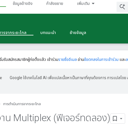
ข้อมูลอ้างอิง
กําลังขยาย
เพิ่มเติม
นการจากระยะไกล
บทแนะนำ
ย้ายข้อมูล
ริ่มรับสมัครสมาชิกผู้ก่อตั้งแล้ว เข้าร่วม
รายชื่ออีเมล
อ่าน
ข้อตกลงในการเข้าร่วม
และ
ล
Google ใช้เทคโนโลยี AI เพื่อแปลเนื้อหาเป็นภาษาที่คุณต้องการ การแปลโดย 
การดําเนินการจากระยะไกล
ติงาน Multiplex (ฟีเจอร์ทดลอง)