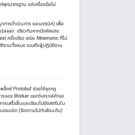
าต์พุตมาตรฐาน แต่เครื่องมือไม่
รูทการดำเนินการ และมνηนิค) เพื่อ
plexer
เดียวกันหากมีรหัสแฮช
 ครั้งเดียว แต่ละ Mnemonic ที่ไม่
งานทั้งหมด รวมถึงผู้ปฏิบัติงาน
็กซ์ Protobuf ช่วยให้ชุดกฎ
วนการของ Worker แยกวิเคราะห์คำขอ
ารเสร็จสิ้นและเขียนไปยังสตรีมใน
ะตอมมิก (ข้อความไม่ทับซ้อนกัน)