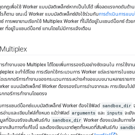
ชุดกฎเพื่อใช้ Worker แบบมัลติเพล็กซ์หากเป็นไปได้ เพื่อลดแรงกดดันด้
ไรก็ตาม ขณะนี้ Worker แบบมัลติเพล็กซ์ยังใช้ร่วมกับ
การดำเนินการแบบ
ซ์ การพยายามเรียกใช้ Multiplex Worker ที่ไม่ได้อยู่ในแซนด์บ็อกซ์ ด้
 ที่อยู่ในแซนด์บ็อกซ์ แทนโดยไม่มีการแจ้งเตือน
 Multiplex
รทำงานของ Multiplex ได้โดยเพิ่มการรองรับอย่างชัดเจนใน การใช้งาน
leplex จะทำได้โดย การเรียกใช้กระบวนการ Worker แต่ละรายการในแซนด
์ ไดเรกทอรีการทำงานของกระบวนการระหว่างคำขอแบบขนานหลายรายการ 
er แบบมัลติเพล็กซ์ Worker ต้องรองรับการอ่านจากและ การเขียนไปยัง
ดเรกทอรีการทำงานโดยตรง
การแซนด์บ็อกซ์แบบมัลติเพล็กซ์ Worker ต้องใช้ฟิลด์
sandbox_dir
อ่านและเขียนไฟล์ทั้งหมด แม้ว่าฟิลด์
arguments
และ
inputs
จะยัง
มูลที่ป้อนจริงจะสัมพันธ์กับ
sandbox_dir
Worker ต้องแปลเส้นทางไฟ
นจากเส้นทางที่แก้ไขนี้ และต้องเขียนเอาต์พุตทั้งหมดที่สัมพันธ์กับ
sandb