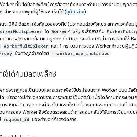
Worker ที่ไม่ได้มัลติเพล็กซ์ การสื่อสารทั้งหมดจะดำเนินการผ่านอินพุต/เอ
r
สำหรับเอาต์พุตที่ผู้ใช้มองเห็นได้ (
ดูด้านล่าง
)
ะคนจะมีคีย์ Bazel ใช้รหัสแฮชของคีย์ (ประกอบด้วยตัวแปร สภาพแวดล้อม 
orkerMultiplexer
ใด
WorkerProxy
จะสื่อสารกับ
WorkerMulti
 หากตัวแปรสภาพแวดล้อมและรูทการดำเนินการเหมือนกันในการเรียกใช้ Bazel
 1
WorkerMultiplexer
และ 1 กระบวนการของ Worker จำนวนผู้ปฏิบัติ
Proxy
ยังคงถูกจำกัดโดย
--worker_max_instances
ใช้ได้กับมัลติเพล็กซ์
r ของกฎควรเป็นแบบหลายเธรดเพื่อใช้ประโยชน์จาก Worker แบบมัลติเพล
ยวได้ แม้ว่าอาจมีคำขอหลายรายการสะสมอยู่ในสตรีม เมื่อใดก็ตามที่กระบ
ารดังกล่าวควรจัดการคำขอใน เธรดใหม่ เนื่องจากเธรดต่างๆ อาจดำเนินก
บวนการของ Worker จึงต้องตรวจสอบว่าการตอบกลับได้รับการเขียนแบบอ
ี
request_id
ของคำขอที่กำลังจัดการ