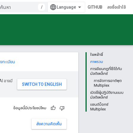
/
GITHUB
ลงชื่อเข้าใช้
ในหน้านี้
งทะเบียน
ภาพรวม
การเขียนกฎที่ใช้ได้กับ
มัลติเพล็กซ์
AI อาจมี
การจัดการเอาต์พุต
Multiplex
เปิดใช้ผู้ปฏิบัติงานแบบ
มัลติเพล็กซ์
แซนด์บ็อกซ์
ข้อมูลนี้มีประโยชน์ไหม
Multiplex
ส่งความคิดเห็น