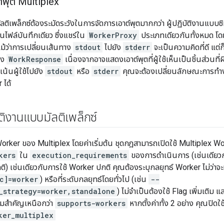
์พุต Multiplex
ลติเพล็กซ์ต้องระมัดระวังในการจัดการเอาต์พุตมากกว่า ผู้ปฏิบัติงานแบบซิม
ในไฟล์บันทึกเดียว ซึ่งแชร์ใน
WorkerProxy
ประเภทเดียวกันทั้งหมด โดย
แม้ว่าการเปลี่ยนเส้นทาง
stdout
ไปยัง
stderr
จะเป็นความคิดที่ดี แต่
อง
WorkResponse
เนื่องจากอาจแสดงเอาต์พุตที่ผู้ใช้เห็นเป็นชิ้นส่วนที
งเน้นผู้ใช้ไปยัง
stdout
หรือ
stderr
คุณจะต้องเปลี่ยนลักษณะการทำงา
 ได้
บัติงานแบบมัลติเพล็กซ์
 Worker ของ Multiplex โดยค่าเริ่มต้น ชุดกฎสามารถเปิดใช้ Multiplex Wo
kers
ใน
execution_requirements
ของการดำเนินการ (เช่นเดียว
ติ) เช่นเดียวกับการใช้ Worker ปกติ คุณต้องระบุกลยุทธ์ Worker ไม่ว่าจะท
c]=worker
) หรือที่ระดับกลยุทธ์โดยทั่วไป (เช่น
--
_strategy=worker,standalone
) ไม่จำเป็นต้องใช้ Flag เพิ่มเติม แ
ามสำคัญเหนือกว่า
supports-workers
หากตั้งค่าทั้ง 2 อย่าง คุณปิดใ
ker_multiplex