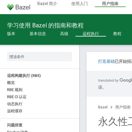
Bazel 简介
使用入门
用户指南
学习使用 Bazel 的指南和教程
版本
基本信息
高级
远程执行
教程
打造基础
已开始招
远程构建执行 (RBE)
概览
误。
RBE 规则
RBE CI 认证
动态执行
Bazel
用户指南
远程缓存
永久性
问题排查