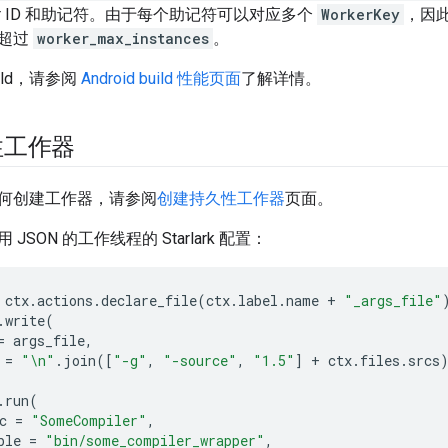
ker ID 和助记符。由于每个助记符可以对应多个
WorkerKey
，因
量超过
worker_max_instances
。
build，请参阅
Android build 性能页面
了解详情。
性工作器
何创建工作器，请参阅
创建持久性工作器
页面。
JSON 的工作线程的 Starlark 配置：
ctx
.
actions
.
declare_file
(
ctx
.
label
.
name
+
"_args_file"
.
write
(
=
args_file
,
=
"
\n
"
.
join
([
"-g"
,
"-source"
,
"1.5"
]
+
ctx
.
files
.
srcs
.
run
(
c
=
"SomeCompiler"
,
ble
=
"bin/some_compiler_wrapper"
,