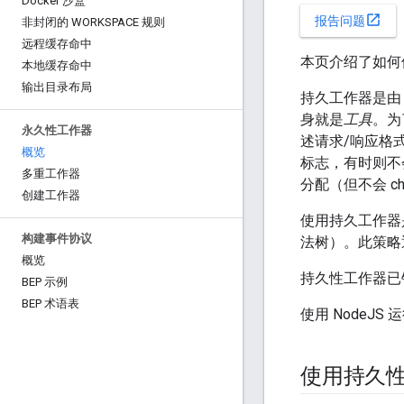
Docker 沙盒
open_in_new
报告问题
非封闭的 WORKSPACE 规则
远程缓存命中
本页介绍了如何
本地缓存命中
输出目录布局
持久工作器是由 
身就是
工具
。为
永久性工作器
述请求/响应格式
概览
标志，有时则不
多重工作器
分配（但不会 chr
创建工作器
使用持久工作器
构建事件协议
法树）。此策略
概览
持久性工作器已针
BEP 示例
BEP 术语表
使用 NodeJ
使用持久