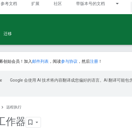
参考文档
扩展
社区
带版本号的文档
迁移
募创始会员！加入
邮件列表
，阅读
参与协议
，然后
注册
！
Google 会使用 AI 技术将内容翻译成您偏好的语言。AI 翻译可能包
远程执行
工作器