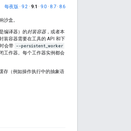
每夜版
·
9.2
·
9.1
·
9.0
·
8.7
·
8.6
响沙盒。
是编译器）的
封装容器
，或者本
容器需要在工具的 API 和下
有时会带
--persistent_worker
闭工作器。每个工作器实例都会
持缓存（例如操作执行中的抽象语
。