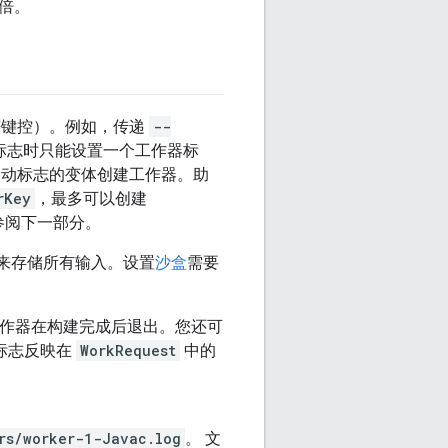
倍。
符键控）。例如，传递
--
用此标志时只能设置一个工作器标
启动标志的变体创建工作器。助
rKey
，最多可以创建
参阅下一部分。
录来存储所有输入。设置
沙盒
需要
作器在构建完成后退出。您还可
标志反映在
WorkRequest
中的
rs/worker-1-Javac.log
。 文