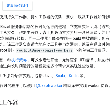
open_in_new
查看源代码
使用持久工作器、持久工作器的优势、要求，以及工作器如何影
Bazel 服务器启动的长时间运行的进程，它充当实际
工具
（通常
了从持久工作器中获益，该工具必须支持执行一系列编译，并且封装
之间进行转换。同一工作器可能会在同一 build 中被调用，但
会。该工作器负责适当地启动工具并与之通信，以及在退出时关
oot 到）
<outputBase>/bazel-workers
下的单独工作目录。
是一种
执行策略
，可减少启动开销、允许更多 JIT 编译，并支
通过向长时间运行的进程发送多个请求来实现这些改进。
对多种语言实现，包括 Java、
Scala
、
Kotlin
等。
S 运行时的程序可以使用
@bazel/worker
辅助库来实现 worker 协议
性工作器