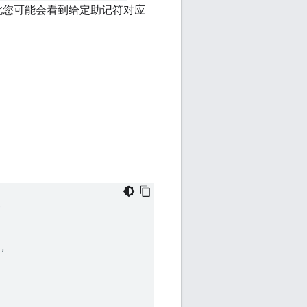
此您可能会看到给定助记符对应
)
),