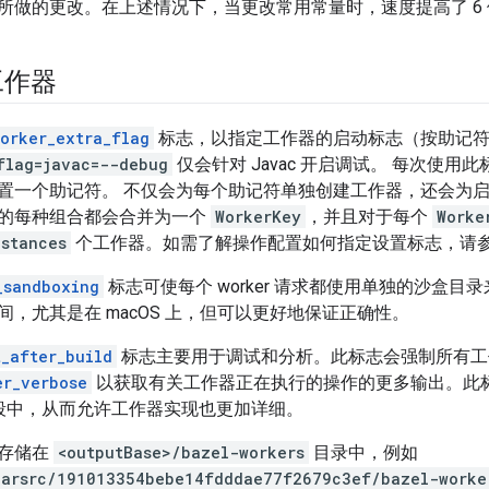
所做的更改。在上述情况下，当更改常用常量时，速度提高了 6 
工作器
orker_extra_flag
标志，以指定工作器的启动标志（按助记
flag=javac=--debug
仅会针对 Javac 开启调试。 每次使
置一个助记符。 不仅会为每个助记符单独创建工作器，还会为
的每种组合都会合并为一个
WorkerKey
，并且对于每个
Worke
nstances
个工作器。如需了解操作配置如何指定设置标志，请
_sandboxing
标志可使每个 worker 请求都使用单独的沙盒目
间，尤其是在 macOS 上，但可以更好地保证正确性。
t_after_build
标志主要用于调试和分析。此标志会强制所有工
er_verbose
以获取有关工作器正在执行的操作的更多输出。此
段中，从而允许工作器实现也更加详细。
存储在
<outputBase>/bazel-workers
目录中，例如
larsrc/191013354bebe14fdddae77f2679c3ef/bazel-worke