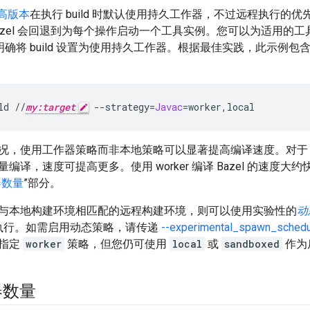
及更高版本
在执行 build 时默认使用持久工作器，不过远程执行的
azel 会回退到为每个操作启动一个工具实例。您可以为适用的
确将 build 设置为使用持久工作器。根据最佳实践，此示例包
ld
//
my:target
--strategy
=
Javac
=
worker,local
况，使用工作器策略而非本地策略可以显著提高编译速度。对于 Ja
编译，速度可提高更多。使用 worker 编译 Bazel 的速度大约
器数量
”部分。
与本地构建环境相匹配的远程构建环境，则可以使用实验性的
动
er 执行。如需启用动态策略，请传递
--experimental_spawn_schedu
需指定
worker
策略，但您仍可使用
local
或
sandboxed
作为
器数量