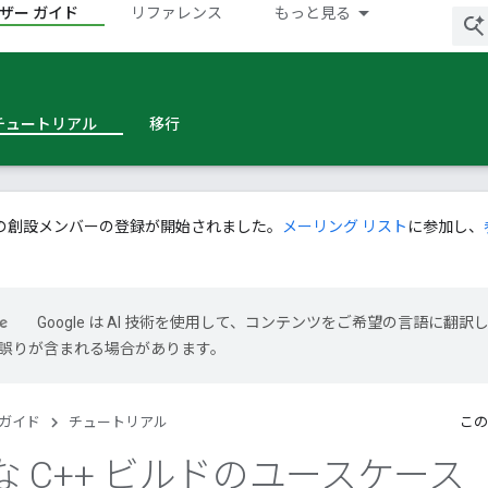
ザー ガイド
リファレンス
もっと見る
チュートリアル
移行
の創設メンバーの登録が開始されました。
メーリング リスト
に参加し、
Google は AI 技術を使用して、コンテンツをご希望の言語に翻訳
には誤りが含まれる場合があります。
 ガイド
チュートリアル
この
 C++ ビルドのユースケース