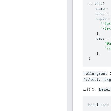
cc_test
(
name
=
srcs
=
copts
=
"-Iex
"-Iex
],
deps
=
"@g
"//
],
)
hello-greet
"//test:__pkg
これで、
bazel
bazel
test