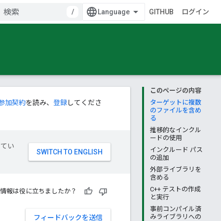
/
GITHUB
ログイン
このページの内容
参加契約
を読み、
登録
してくださ
ターゲットに複数
のファイルを含め
る
推移的なインクル
ードの使用
してい
インクルード パス
の追加
外部ライブラリを
含める
C++ テストの作成
情報は役に立ちましたか？
と実行
事前コンパイル済
みライブラリへの
フィードバックを送信