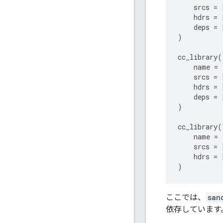
srcs
=
hdrs
=
deps
=
)
cc_library
(
name
=
srcs
=
hdrs
=
deps
=
)
cc_library
(
name
=
srcs
=
hdrs
=
)
ここでは、
san
依存しています