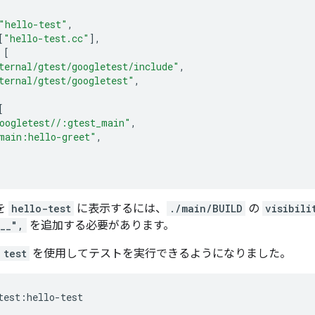
"hello-test"
,
[
"hello-test.cc"
],
[
ternal/gtest/googletest/include"
,
ternal/gtest/googletest"
,
[
oogletest//:gtest_main"
,
main:hello-greet"
,
を
hello-test
に表示するには、
./main/BUILD
の
visibili
__",
を追加する必要があります。
 test
を使用してテストを実行できるようになりました。
test
:
hello
-
test