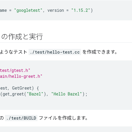
ame
=
"googletest"
,
version
=
"1.15.2"
)
ストの作成と実行
ようなテスト
./test/hello-test.cc
を作成できます。
test/gtest.h"
ain/hello-greet.h"
Test
,
GetGreet
)
{
(
get_greet
(
"Bazel"
),
"Hello Bazel"
);
用の
./test/BUILD
ファイルを作成します。