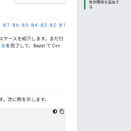
依存関係を追加す
る
·
8.7
·
8.6
·
8.5
·
8.4
·
8.3
·
8.2
·
8.1
ユースケースを紹介します。まだ行
する
を完了して、Bazel で C++
す。次に例を示します。