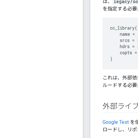
は、
legacy/so
を指定する必要
cc_library
(
name
=
srcs
=
hdrs
=
copts
=
)
これは、外部依
ルードする必要
外部ライ
Google Test
を
ロードし、リポ