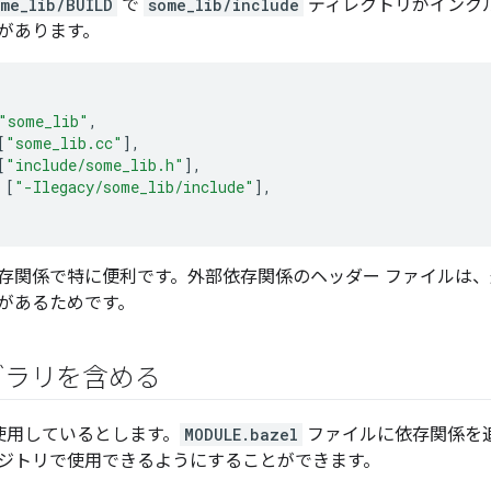
me_lib/BUILD
で
some_lib/include
ディレクトリがインク
があります。
"some_lib"
,
[
"some_lib.cc"
],
[
"include/some_lib.h"
],
[
"-Ilegacy/some_lib/include"
],
存関係で特に便利です。外部依存関係のヘッダー ファイルは
があるためです。
ブラリを含める
使用しているとします。
MODULE.bazel
ファイルに依存関係を追加し
ジトリで使用できるようにすることができます。