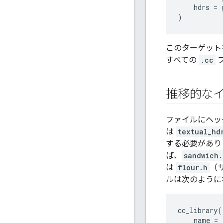
hdrs
=
)
このターゲット
すべての
.cc
推移的な
ファイルにヘッ
は
textual_hd
する必要があり
ば、
sandwich.
は
flour.h
（
ルは次のように
cc_library
(
name
=