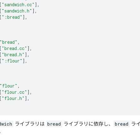
[
"sandwich.cc"
],
[
"sandwich.h"
],
[
":bread"
],
"bread"
,
[
"bread.cc"
],
[
"bread.h"
],
[
":flour"
],
"flour"
,
[
"flour.cc"
],
[
"flour.h"
],
dwich
ライブラリは
bread
ライブラリに依存し、
bread
ラ
。