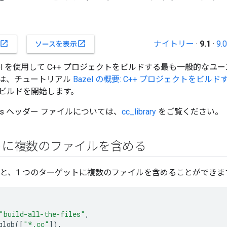
ナイトリー
·
9.1
·
9.0
open_in_new
open_in_new
ソースを表示
el を使用して C++ プロジェクトをビルドする最も一般的な
は、チュートリアル
Bazel の概要: C++ プロジェクトをビルド
ビルドを開始します。
 と hdrs ヘッダー ファイルについては、
cc_library
をご覧ください。
トに複数のファイルを含める
と、1 つのターゲットに複数のファイルを含めることができま
"build-all-the-files"
,
glob
([
"*.cc"
]),