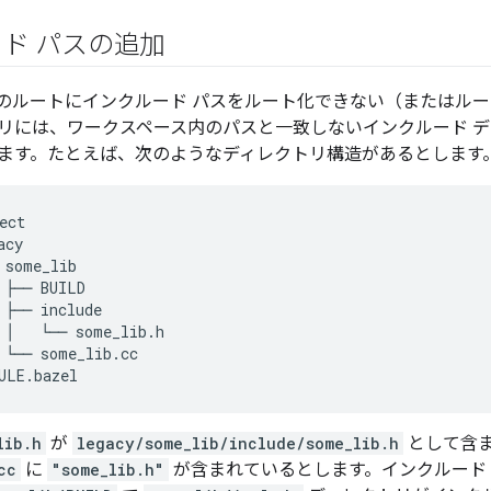
ド パスの追加
のルートにインクルード パスをルート化できない（またはル
リには、ワークスペース内のパスと一致しないインクルード 
ます。たとえば、次のようなディレクトリ構造があるとします
ect
acy
some_lib
├──
BUILD
├──
include
│
└──
some_lib
.
h
└──
some_lib
.
cc
ULE
.
bazel
lib.h
が
legacy/some_lib/include/some_lib.h
として含
cc
に
"some_lib.h"
が含まれているとします。インクルード