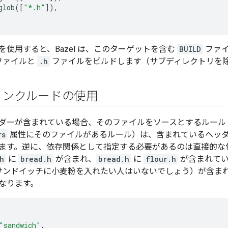
glob
([
"*.h"
]),
を使用すると、Bazel は、このターゲットを含む
BUILD
ファイ
ファイルと
.h
ファイルをビルドします（サブディレクトリを
インクルードの使用
ダーが含まれている場合、そのファイルをソースとするルール
rs
属性にそのファイルがあるルール）は、含まれているヘッダ
ます。逆に、依存関係として指定する必要があるのは直接的な
h
に
bread.h
が含まれ、
bread.h
に
flour.h
が含まれてい
サンドイッチに小麦粉を入れたい人はいないでしょう）が含ま
なります。
"sandwich"
,