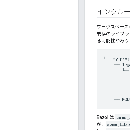
インクルー
ワークスペース
既存のライブラ
る可能性があり
└──
my
-
proj
├──
leg
│
└──
│
│
│
│
└──
MOD
Bazel は
some_
が、
some_lib.