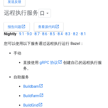
发送反馈
远程执行服务
open_in_new
open_in_new
报告问题
查看源代码
Nightly
·
9.1
·
9.0
·
8.7
·
8.6
·
8.5
·
8.4
·
8.3
·
8.2
·
8.1
您可以使用以下服务通过远程执行运行 Bazel：
手动
直接使用
gRPC 协议
创建自己的远程执行服
务。
自助服务
Buildbarn
Buildfarm
BuildGrid