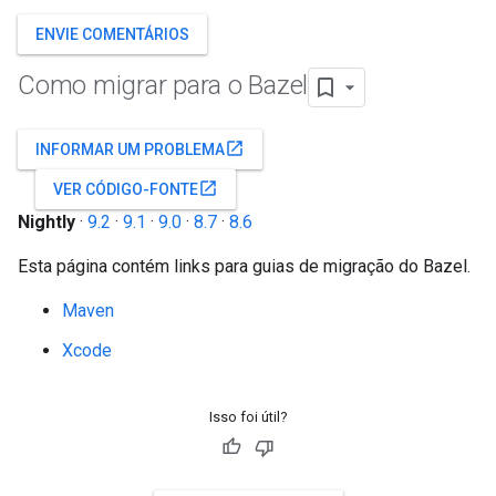
ENVIE COMENTÁRIOS
Como migrar para o Bazel
open_in_new
INFORMAR UM PROBLEMA
open_in_new
VER CÓDIGO-FONTE
Nightly
·
9.2
·
9.1
·
9.0
·
8.7
·
8.6
Esta página contém links para guias de migração do Bazel.
Maven
Xcode
Isso foi útil?