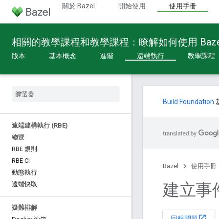
關於 Bazel
開始使用
使用手冊
相關的教學課程和教學課程：瞭解如何使用 Baze
版本
基本概念
進階
遠端執行
教學課程
Build Foundation
遠端建構執行 (RBE)
總覽
RBE 規則
RBE CI
Bazel
使用手冊
動態執行
建立事
遠端快取
疑難排解
open_in_new
回報問題