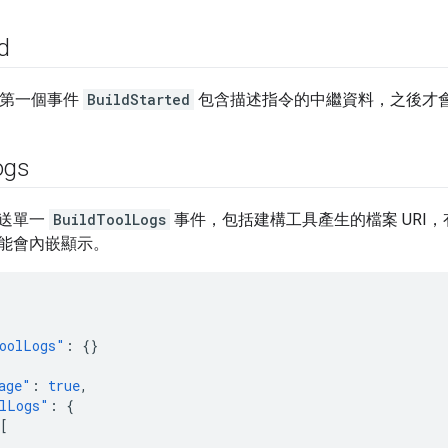
d
的第一個事件
BuildStarted
包含描述指令的中繼資料，之後才
ogs
送單一
BuildToolLogs
事件，包括建構工具產生的檔案 URI
能會內嵌顯示。
oolLogs"
:
{}
age"
:
true
,
lLogs"
:
{
[