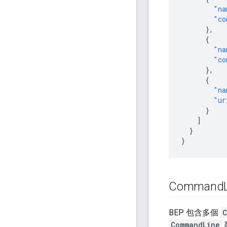
"na
"co
},
{
"na
"co
},
{
"na
"ur
}
]
}
}
Command
BEP 包含多個
C
CommandLine