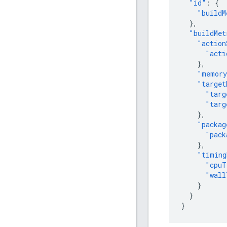
"id"
:
{
"buildM
},
"buildMet
"action
"acti
},
"memory
"target
"targ
"targ
},
"packag
"pack
},
"timing
"cpuT
"wall
}
}
}