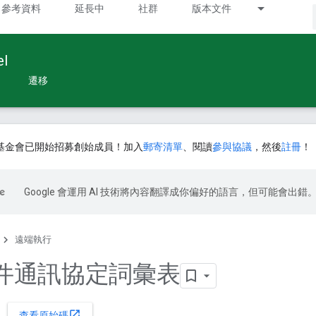
參考資料
延長中
社群
版本文件
l
遷移
基金會已開始招募創始成員！加入
郵寄清單
、閱讀
參與協議
，然後
註冊
！
Google 會運用 AI 技術將內容翻譯成你偏好的語言，但可能會出錯
遠端執行
件通訊協定詞彙表
open_in_new
查看原始碼