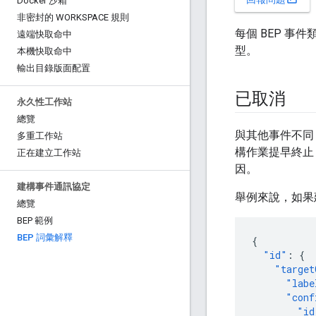
Docker 沙箱
非密封的 WORKSPACE 規則
每個 BEP 事
遠端快取命中
型。
本機快取命中
輸出目錄版面配置
已取消
永久性工作站
總覽
與其他事件不同
多重工作站
構作業提早終止，
正在建立工作站
因。
建構事件通訊協定
舉例來說，如果建
總覽
BEP 範例
BEP 詞彙解釋
{
"id"
:
{
"target
"labe
"conf
"id