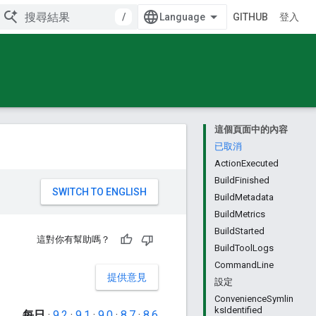
/
GITHUB
登入
這個頁面中的內容
已取消
ActionExecuted
BuildFinished
。
BuildMetadata
BuildMetrics
BuildStarted
這對你有幫助嗎？
BuildToolLogs
CommandLine
提供意見
設定
ConvenienceSymlin
ksIdentified
每日
·
9.2
·
9.1
·
9.0
·
8.7
·
8.6