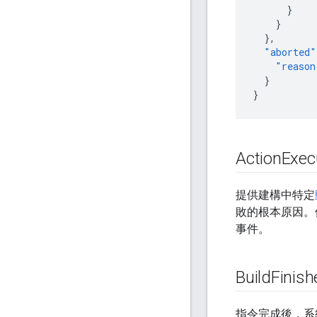
}
}
},
"aborted"
"reason
}
}
Action
Exec
提供建構中特定
敗的根本原因。
事件。
Build
Finish
指令完成後，系