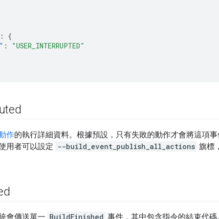
:
{
"
:
"USER_INTERRUPTED"
uted
動作
的執行詳細資料。根據預設，只有失敗的動作才會將這項事件
使用者可以設定
--build_event_publish_all_actions
旗標
ed
統會傳送單一
BuildFinished
事件，其中包含指令的結束代碼