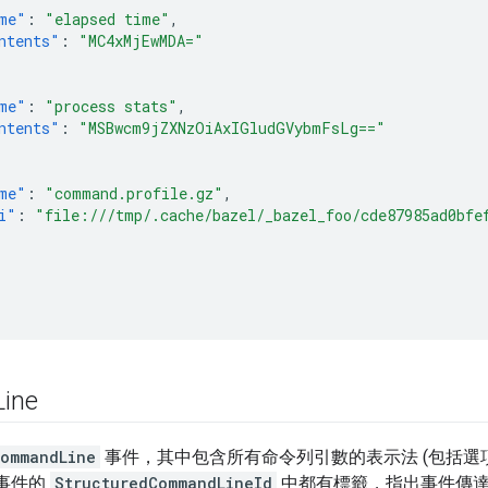
me"
:
"elapsed time"
,
ntents"
:
"MC4xMjEwMDA="
me"
:
"process stats"
,
ntents"
:
"MSBwcm9jZXNzOiAxIGludGVybmFsLg=="
me"
:
"command.profile.gz"
,
i"
:
"file:///tmp/.cache/bazel/_bazel_foo/cde87985ad0bfe
Line
ommandLine
事件，其中包含所有命令列引數的表示法 (包括選
事件的
StructuredCommandLineId
中都有標籤，指出事件傳達