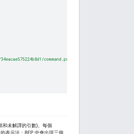
f34eacae575224b8d1/command.profile.gz"
項和未解譯的引數)。每個
的表示法；BEP 中會出現三個