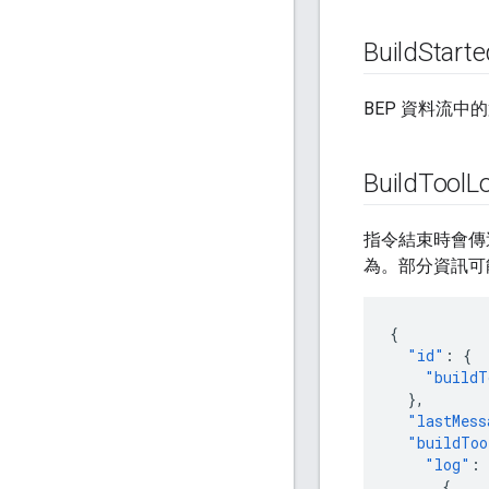
Build
Starte
BEP 資料流中
Build
Tool
L
指令結束時會傳
為。部分資訊可
{
"id"
:
{
"buildT
},
"lastMess
"buildToo
"log"
:
{