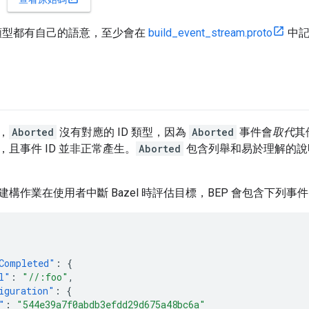
件類型都有自己的語意，至少會在
build_event_stream.proto
中記
，
Aborted
沒有對應的 ID 類型，因為
Aborted
事件會
取代
其
且事件 ID 並非正常產生。
Aborted
包含列舉和易於理解的說
構作業在使用者中斷 Bazel 時評估目標，BEP 會包含下列事
Completed"
:
{
l"
:
"//:foo"
,
iguration"
:
{
"
:
"544e39a7f0abdb3efdd29d675a48bc6a"