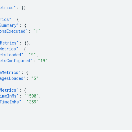
etrics"
:
{}
rics"
:
{
Summary"
:
{
onsExecuted"
:
"1"
Metrics"
:
{},
Metrics"
:
{
etsLoaded"
:
"9"
,
etsConfigured"
:
"19"
eMetrics"
:
{
agesLoaded"
:
"5"
Metrics"
:
{
imeInMs"
:
"1590"
,
TimeInMs"
:
"359"