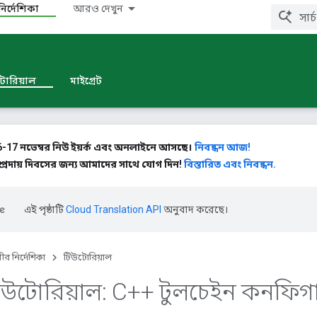
ির্দেশিকা
আরও দেখুন
টোরিয়াল
মাইগ্রেট
-17 নভেম্বর নিউ ইয়র্ক এবং অনলাইনে আসছে।
নিবন্ধন আজ!
ম্প্রদায় দিবসের জন্য আমাদের সাথে যোগ দিন!
বিস্তারিত এবং নিবন্ধন.
এই পৃষ্ঠাটি
Cloud Translation API
অনুবাদ করেছে।
ীর নির্দেশিকা
টিউটোরিয়াল
িউটোরিয়াল: C++ টুলচেইন কনফিগ