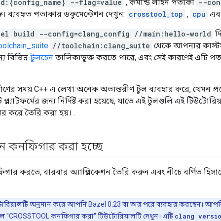
ld:{config_name} --flag=value
, কমান্ড লাইন পতাকা
--con
ত। ব্যবহৃত পতাকার ডকুমেন্টেশন দেখুন:
crosstool_top
,
cpu
এব
zel build --config=clang_config //main:hello-world
দ
oolchain_suite
//toolchain:clang_suite
থেকে আপনার কাস্টম 
্য বিভিন্ন
টুলচেন
তালিকাভুক্ত করতে পারে, এবং সেই কারণেই এটি প
মাণের সময় C++ এ লেখা অনেক অভ্যন্তরীণ টুল ব্যবহার করে, যেমন প্রসেস
 প্ল্যাটফর্মের জন্য নির্দিষ্ট করা হয়েছে, যাতে এই টুলগুলি এই টিউটো
ার করে তৈরি করা হয়। .
ন কনফিগার করা হচ্ছে
ার করতে, বারবার অ্যাপ্লিকেশন তৈরি করুন এবং নীচে বর্ণিত হিসাবে 
োরিয়ালটি অনুমান করে আপনি Bazel 0.23 বা তার পরে ব্যবহার করছেন। আপন
হলে "CROSSTOOL কনফিগার করা" টিউটোরিয়ালটি দেখুন। এটি
clang versi