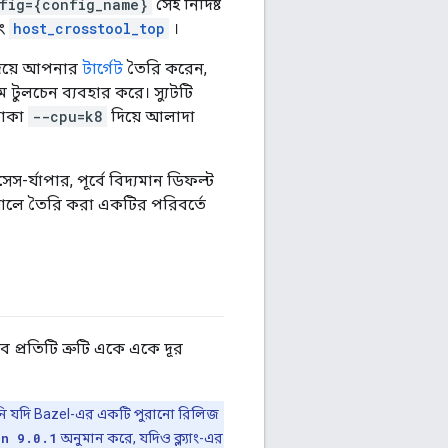
fig={config_name}
সেই নির্দিষ্ট
ং
host_crosstool_top
।
িয়ে আপনার
টার্গেট
তৈরি করেন,
টুলচেন ব্যবহার করে। স্যুটটি
তাকা
--cpu=k8
দিয়ে আলাদা
-র্যাপার, পূর্বে বিদ্যমান ডিফল্ট
রিয়ালে তৈরি করা একটির পরিবর্তে
প্রতিটি ত্রুটি একে একে দূর
ি যদি Bazel-এর একটি পুরানো রিলিজ
on 9.0.1
অনুমান করে, যদিও ক্ল্যাং-এর