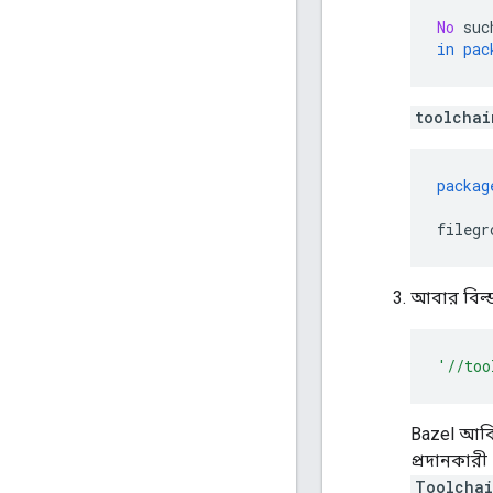
No
 suc
in
pac
toolchai
packag
filegr
আবার বিল্ড 
'//too
Bazel আবি
প্রদানকার
Toolchai