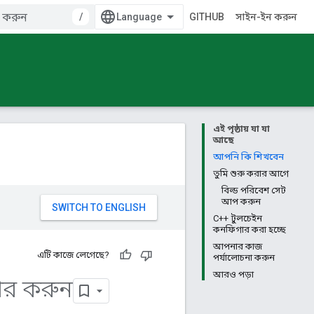
/
GITHUB
সাইন-ইন করুন
এই পৃষ্ঠায় যা যা
আছে
আপনি কি শিখবেন
তুমি শুরু করার আগে
বিল্ড পরিবেশ সেট
আপ করুন
C++ টুলচেইন
কনফিগার করা হচ্ছে
আপনার কাজ
এটি কাজে লেগেছে?
পর্যালোচনা করুন
আরও পড়া
ার করুন