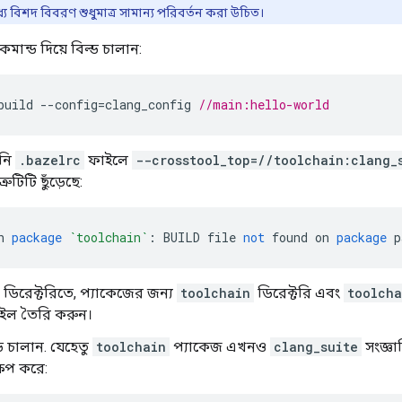
ধ্যে বিশদ বিবরণ শুধুমাত্র সামান্য পরিবর্তন করা উচিত।
কমান্ড দিয়ে বিল্ড চালান:
build 
--
config
=
clang_config 
//main:hello-world
নি
.bazelrc
ফাইলে
--crosstool_top=//toolchain:clang_
রুটিটি ছুঁড়েছে:
h 
package
`toolchain`
:
 BUILD file 
not
 found on 
package
 p
স ডিরেক্টরিতে, প্যাকেজের জন্য
toolchain
ডিরেক্টরি এবং
toolcha
ইল তৈরি করুন।
 চালান. যেহেতু
toolchain
প্যাকেজ এখনও
clang_suite
সংজ্ঞা
্ষেপ করে: