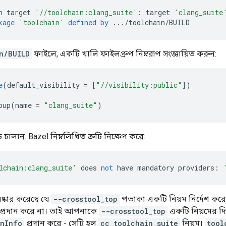
h target 
'//toolchain:clang_suite'
:
 target 
'clang_suite
kage
'toolchain'
defined
by
.../
toolchain
/
BUILD
n/BUILD
ফাইলে, একটি খালি ফাইলগ্রুপ নিম্নরূপ সংজ্ঞায়িত করুন:
e
(
default_visibility 
=
[
"//visibility:public"
])
oup
(
name 
=
"clang_suite"
)
চালান. Bazel নিম্নলিখিত ত্রুটি নিক্ষেপ করে:
lchain:clang_suite'
 does 
not
 have mandatory providers
:
ষ্কার করেছে যে
--crosstool_top
পতাকা একটি নিয়ম নির্দেশ করে 
ী প্রদান করে না। তাই আপনাকে
--crosstool_top
একটি নিয়মের দি
nInfo
প্রদান করে - সেটি হল
cc_toolchain_suite
নিয়ম।
tool