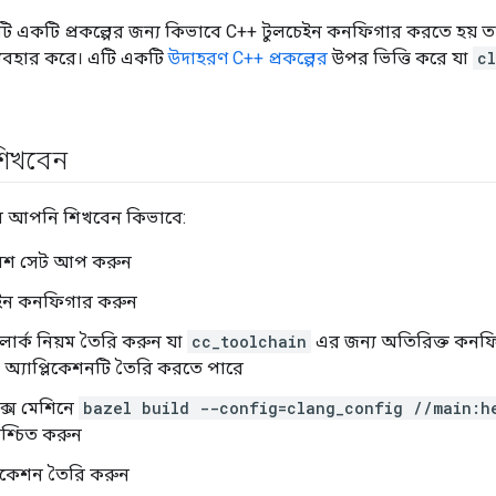
ি একটি প্রকল্পের জন্য কিভাবে C++ টুলচেইন কনফিগার করতে হয় তা
ব্যবহার করে। এটি একটি
উদাহরণ C++ প্রকল্পের
উপর ভিত্তি করে যা
c
িখবেন
ে আপনি শিখবেন কিভাবে:
বেশ সেট আপ করুন
ইন কনফিগার করুন
লার্ক নিয়ম তৈরি করুন যা
cc_toolchain
এর জন্য অতিরিক্ত কনফি
অ্যাপ্লিকেশনটি তৈরি করতে পারে
ক্স মেশিনে
bazel build --config=clang_config //main:h
্চিত করুন
লিকেশন তৈরি করুন