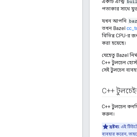
একটি এন্ট্রি
bui
পতাকার সাথে যুক্
যখন আপনি
ba
তখন Bazel
cc_t
বিভিন্ন CPU-র জন
করা হয়েছে।
যেহেতু Bazel নির্
C++ টুলচেন হোস্ট
সেই টুলচেন ব্যবহ
C++ টুলচেই
C++ টুলচেন কনফিগ
করুন।
দ্রষ্টব্য:
এই টিউট
ব্যবহার করেন, তা