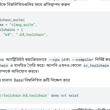
িকে নিম্নলিখিতগুলির সাথে প্রতিস্থাপন করুন:
lchain_suite
(
me 
=
"clang_suite"
,
olchains 
=
{
"k8"
:
":k8_toolchain"
,
ns
অ্যাট্রিবিউট স্বয়ংক্রিয়ভাবে
--cpu
(এবং
--compiler
নির্দিষ্ট
hain
এ মানচিত্র তৈরি করে। আপনি এখনও কোনো
cc_toolchain
 সম্পর্কে অভিযোগ করবে।
চালান. Bazel নিম্নলিখিত ত্রুটি নিক্ষেপ করে:
//toolchain:k8_toolchain'
 does 
not
 exist