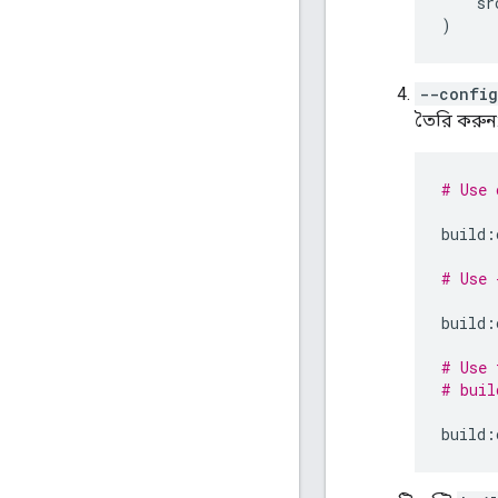
    sr
)
--config
তৈরি করুন
# Use 
build
:
# Use 
build
:
# Use 
# buil
build
: