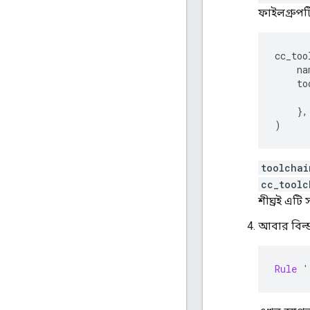
ফাইলগ্রুপট
cc_too
    na
    to
},
)
toolchai
cc_toolc
শীঘ্রই এটি
আবার বিল্ড 
Rule
'