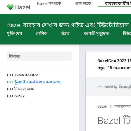
Bazel সম্পর্কে
শুরু হচ্ছে
ব্যবহারকারীর ন
Bazel ব্যবহার শেখার জন্য গাইড এবং টিউটোরিয়াল
মুক্তি দেয়
বেসিক
উন্নত
দূরবর্তী মৃত্যুদন্ড
টিউ
BazelCon 2022 16
নতুন: 15 নভেম্বর স
C++ ব্যবহারের ক্ষেত্রে
C++ টুলচেইন কনফিগার করা হচ্ছে
C++ নির্ভরতা গ্রাফ
C++ লেবেল
Bazel
ব্যবহারকার
Bazel ট