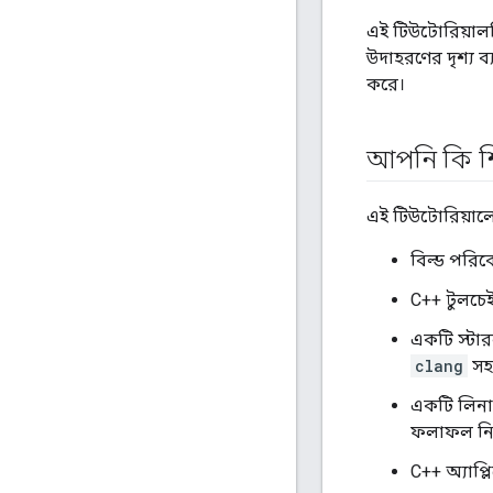
এই টিউটোরিয়ালট
উদাহরণের দৃশ্য 
করে।
আপনি কি শ
এই টিউটোরিয়াল
বিল্ড পরি
C++ টুলচে
একটি স্টার
clang
সহ 
একটি লিনা
ফলাফল নিশ
C++ অ্যাপ্