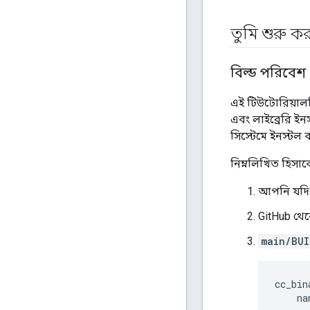
তুমি শুরু 
বিল্ড পরিবে
এই টিউটোরিয়ালট
এবং লাইব্রেরি ই
সিস্টেমে ইনস্টল
নিম্নলিখিত হিস
আপনি যদি 
GitHub থে
main/BUI
cc_bin
    na