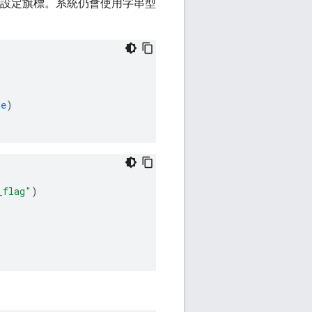
中多次設定旗標。系統仍會使用字串型
ue
)
_flag"
)