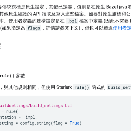
傳統旗標是原生設定，其鍵已定義，值則是在原生 Bazel java 
他原生維護的 API 讀取及寫入這些檔案。如要對原生旗標和公開
l 版本。使用者定義的建構設定是在
.bzl
檔案中定義 (因此不需要 
 (如果指定為
flags
，詳情請參閱下文)，但也可以透過
使用者
定
rule(
)
參數
與其他規則相同，但使用 Starlark
rule()
函式的
build_set
uildsettings/build_settings.bzl
=
rule
(
ntation
=
_impl
,
etting
=
config
.
string
(
flag
=
True
)