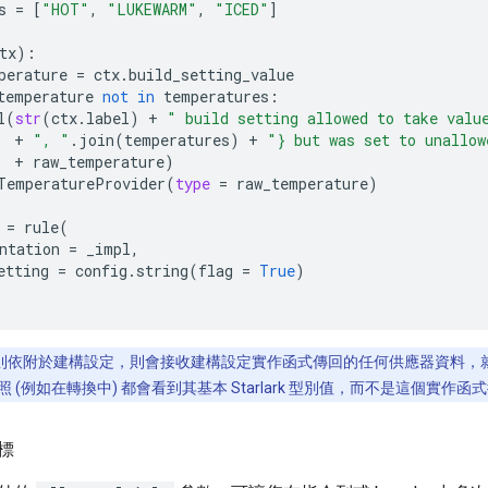
s
=
[
"HOT"
,
"LUKEWARM"
,
"ICED"
]
tx
):
perature
=
ctx
.
build_setting_value
temperature
not
in
temperatures
:
l
(
str
(
ctx
.
label
)
+
" build setting allowed to take valu
+
", "
.
join
(
temperatures
)
+
"} but was set to unallow
+
raw_temperature
)
TemperatureProvider
(
type
=
raw_temperature
)
=
rule
(
ntation
=
_impl
,
etting
=
config
.
string
(
flag
=
True
)
則依附於建構設定，則會接收建構設定實作函式傳回的任何供應器資料，
 (例如在轉換中) 都會看到其基本 Starlark 型別值，而不是這個實作函
標