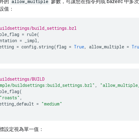
額外的
allow_multiple
參數，可讓您在指令列或 bazelrc 
設值：
uildsettings/build_settings.bzl
ple_flag
=
rule
(
ntation
=
_impl
,
etting
=
config
.
string
(
flag
=
True
,
allow_multiple
=
Tr
uildsettings/BUILD
mple/buildsettings:build_settings.bzl"
,
"allow_multiple
ple_flag
(
"roasts"
,
etting_default
=
"medium"
標設定視為單一值：