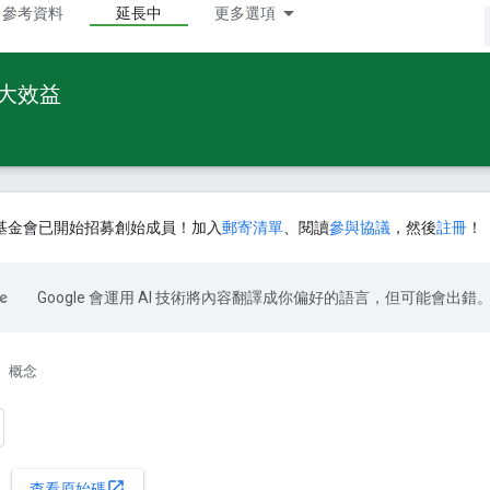
參考資料
延長中
更多選項
最大效益
基金會已開始招募創始成員！加入
郵寄清單
、閱讀
參與協議
，然後
註冊
！
Google 會運用 AI 技術將內容翻譯成你偏好的語言，但可能會出錯
概念
open_in_new
查看原始碼