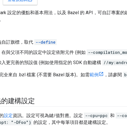
rlark 設定的優點和基本用法，以及 Bazel 的 API，可自訂
。
義自訂旗標，取代
--define
，在與父項不同的設定中設定依附元件 (例如
--compilation_m
入更完善的預設值 (例如使用指定的 SDK 自動建構
//my:andr
來自 .bzl 檔案 (不需要 Bazel 版本)。如需
範例
，請參閱
b
義的建構設定
的
設定
資訊。設定可視為鍵/值對應。設定
--cpu=ppc
和
--co
opt: "-DFoo"}
的設定，其中每筆項目都是建構設定。