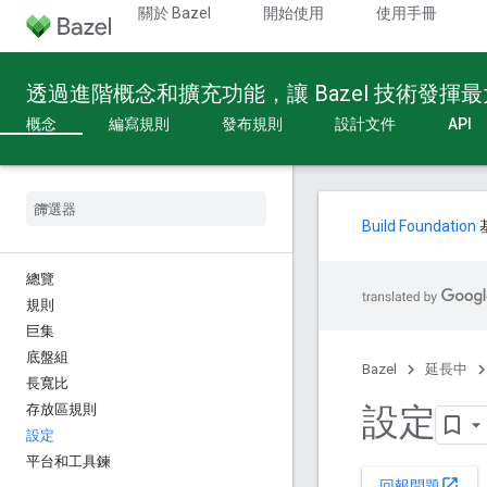
關於 Bazel
開始使用
使用手冊
透過進階概念和擴充功能，讓 Bazel 技術發揮
概念
編寫規則
發布規則
設計文件
API
Build Foundation
總覽
規則
巨集
底盤組
Bazel
延長中
長寬比
設定
存放區規則
設定
平台和工具鍊
open_in_new
回報問題