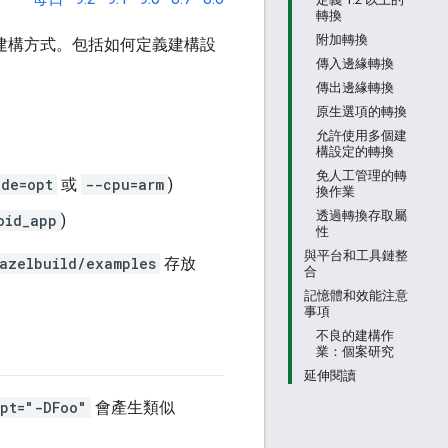
轉換
附加轉換
專案的建構方式。包括如何定義建構設
傳入邊緣轉換
傳出邊緣轉換
原生選項的轉換
允許使用多個建
構設定的轉換
免人工管理的轉
ode=opt
或
--cpu=arm
)
換作業
透過轉換存取屬
oid_app
)
性
與平台和工具鏈整
azelbuild/examples
存放
合
記憶體和效能注意
事項
不良的建構作
業：個案研究
延伸閱讀
pt="-DFoo"
會產生類似