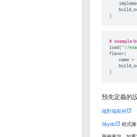
impleme
build_s
)
# example/b
load
(
"//exa
flavor
(
name
=
build_s
)
預先定義的
端對端範例
Skylib
程式庫包
舉例來說，如要