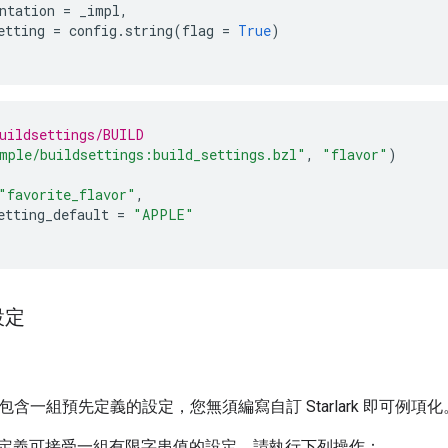
ntation
=
_impl
,
etting
=
config
.
string
(
flag
=
True
)
uildsettings/BUILD
mple/buildsettings:build_settings.bzl"
,
"flavor"
)
"favorite_flavor"
,
etting_default
=
"APPLE"
設定
含一組預先定義的設定，您無須編寫自訂 Starlark 即可例項化
定義可接受一組有限字串值的設定，請執行下列操作：