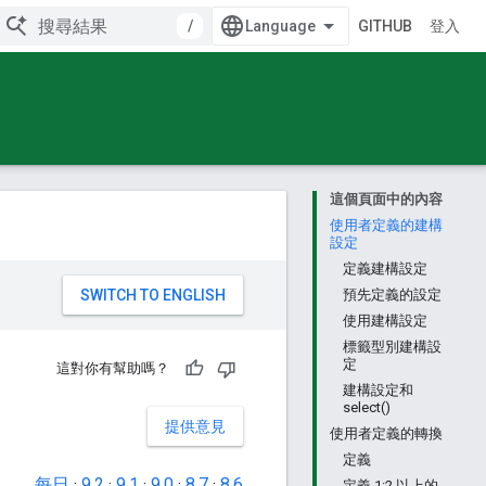
/
GITHUB
登入
這個頁面中的內容
使用者定義的建構
設定
定義建構設定
。
預先定義的設定
使用建構設定
標籤型別建構設
定
這對你有幫助嗎？
建構設定和
select()
提供意見
使用者定義的轉換
定義
每日
·
9.2
·
9.1
·
9.0
·
8.7
·
8.6
定義 1:2 以上的