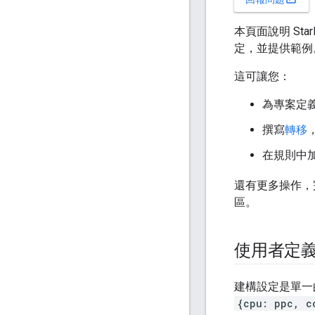
本頁面說明 Sta
定，並提供範例
這可讓您：
為專案定
撰寫
轉移
在規則中加
還有更多操作，完全
區。
使用者定
建構設定是單一
{cpu: ppc, c