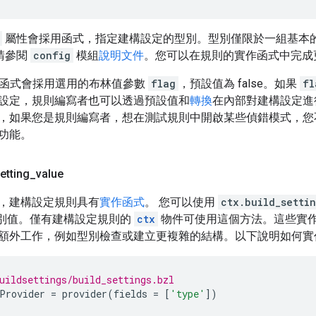
屬性會採用函式，指定建構設定的型別。型別僅限於一組基本的 Sta
請參閱
config
模組
說明文件
。您可以在規則的實作函式中完成
函式會採用選用的布林值參數
flag
，預設值為 false。如果
fl
設定，規則編寫者也可以透過預設值和
轉換
在內部對建構設定進
，如果您是規則編寫者，想在測試規則中開啟某些偵錯模式，您
功能。
etting
_
value
，建構設定規則具有
實作函式
。 您可以使用
ctx.build_setti
rk 型別值。僅有建構設定規則的
ctx
物件可使用這個方法。這些實
額外工作，例如型別檢查或建立更複雜的結構。以下說明如何
uildsettings/build_settings.bzl
Provider
=
provider
(
fields
=
[
'type'
])