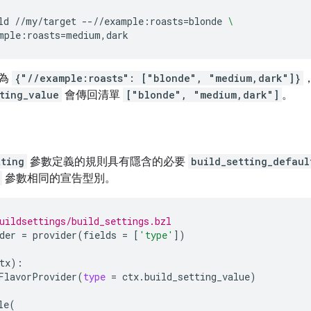
ld
//my/target
--//example:roasts
=
blonde
\
mple:roasts
=
析為
{"//example:roasts": ["blonde", "medium,dark"]}
ting_value
會傳回清單
["blonde", "medium,dark"]
。
tting
參數定義的規則具有隱含的必要
build_setting_defaul
參數相同的宣告型別。
uildsettings/build_settings.bzl
der
=
provider
(
fields
=
[
'type'
])
tx
):
FlavorProvider
(
type
=
ctx
.
build_setting_value
)
le
(