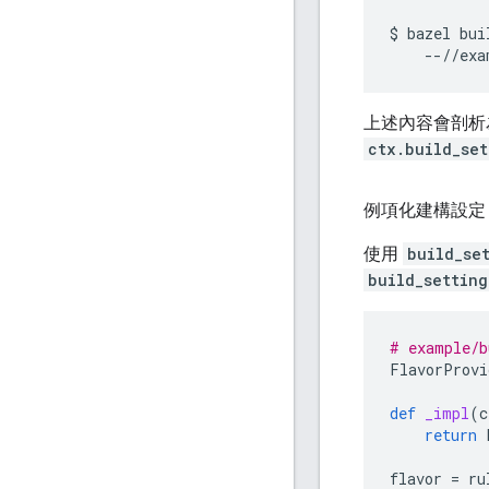
$
bazel
bui
--//exa
上述內容會剖
ctx.build_set
例項化建構設定
使用
build_se
build_setting
# example/b
FlavorProvi
def
_impl
(
c
return
flavor
=
ru