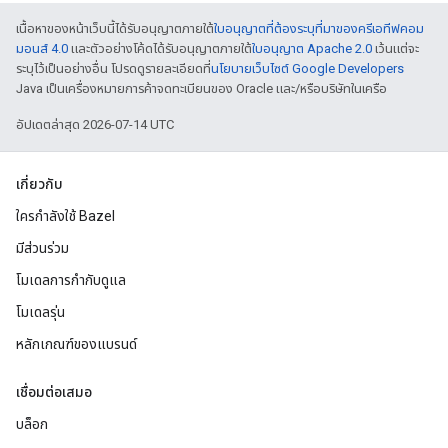
เนื้อหาของหน้าเว็บนี้ได้รับอนุญาตภายใต้
ใบอนุญาตที่ต้องระบุที่มาของครีเอทีฟคอม
มอนส์ 4.0
และตัวอย่างโค้ดได้รับอนุญาตภายใต้
ใบอนุญาต Apache 2.0
เว้นแต่จะ
ระบุไว้เป็นอย่างอื่น โปรดดูรายละเอียดที่
นโยบายเว็บไซต์ Google Developers
Java เป็นเครื่องหมายการค้าจดทะเบียนของ Oracle และ/หรือบริษัทในเครือ
อัปเดตล่าสุด 2026-07-14 UTC
เกี่ยวกับ
ใครกำลังใช้ Bazel
มีส่วนร่วม
โมเดลการกำกับดูแล
โมเดลรุ่น
หลักเกณฑ์ของแบรนด์
เชื่อมต่อเสมอ
บล็อก