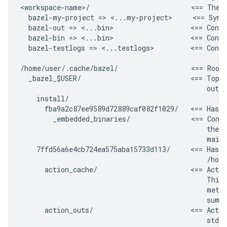
<workspace-name>/                         <== The w
  bazel-my-project => <...my-project>     <== Symli
  bazel-out => <...bin>                   <== Conve
  bazel-bin => <...bin>                   <== Conve
  bazel-testlogs => <...testlogs>         <== Conve
/home/user/.cache/bazel/                  <== Root 
  _bazel_$USER/                           <== Top l
                                              outpu
    install/

      fba9a2c87ee9589d72889caf082f1029/   <== Hash 
        _embedded_binaries/               <== Conta
                                              the b
                                              main 
    7ffd56a6e4cb724ea575aba15733d113/     <== Hash 
                                              /home
      action_cache/                       <== Actio
                                              This 
                                              metad
                                              sums)
      action_outs/                        <== Actio
                                              stdou