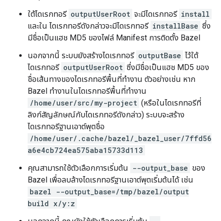
ใต้ไดเรกทอรี
outputUserRoot
จะมีไดเรกทอรี
install
และใน ไดเรกทอรีดังกล่าวจะมีไดเรกทอรี
installBase
ซึ่ง
มีชื่อเป็นแฮช MD5 ของไฟล์ Manifest การติดตั้ง Bazel
นอกจากนี้ ระบบยังสร้างไดเรกทอรี
outputBase
ไว้ใต้
ไดเรกทอรี
outputUserRoot
ซึ่งมีชื่อเป็นแฮช MD5 ของ
ชื่อเส้นทางของไดเรกทอรีพื้นที่ทำงาน ตัวอย่างเช่น หาก
Bazel ทำงานในไดเรกทอรีพื้นที่ทำงาน
/home/user/src/my-project
(หรือในไดเรกทอรีที่
ลิงก์สัญลักษณ์กับไดเรกทอรีดังกล่าว) ระบบจะสร้าง
ไดเรกทอรีฐานเอาต์พุตชื่อ
/home/user/.cache/bazel/_bazel_user/7ffd56
a6e4cb724ea575aba15733d113
คุณสามารถใช้ตัวเลือกการเริ่มต้น
--output_base
ของ
Bazel เพื่อลบล้างไดเรกทอรีฐานเอาต์พุตเริ่มต้นได้ เช่น
bazel --output_base=/tmp/bazel/output
build x/y:z