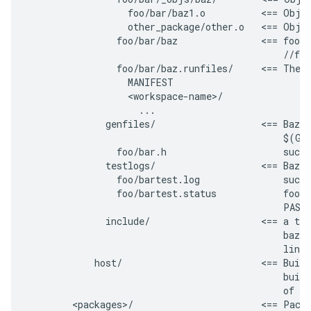
                  foo/bar/baz1.o          <== Objec
                  other_package/other.o   <== Objec
                foo/bar/baz               <== foo/b
                                              //foo
                foo/bar/baz.runfiles/     <== The r
                  MANIFEST

                  <workspace-name>/

                    ...

              genfiles/                   <== Bazel
                                              $(GEN
                foo/bar.h                     such 
              testlogs/                   <== Bazel
                foo/bartest.log               such 
                foo/bartest.status            foo/b
                                              PASSE
              include/                    <== a tre
                                              bazel
                                              links
            host/                         <== Build
                                              build
                                              of th