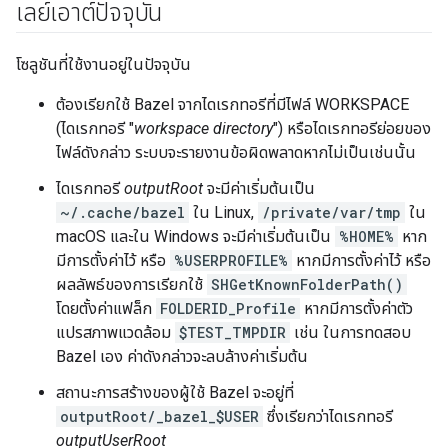
เลย์เอาต์ปัจจุบัน
โซลูชันที่ใช้งานอยู่ในปัจจุบัน
ต้องเรียกใช้ Bazel จากไดเรกทอรีที่มีไฟล์ WORKSPACE
(ไดเรกทอรี "
workspace directory
") หรือไดเรกทอรีย่อยของ
ไฟล์ดังกล่าว ระบบจะรายงานข้อผิดพลาดหากไม่เป็นเช่นนั้น
ไดเรกทอรี
outputRoot
จะมีค่าเริ่มต้นเป็น
~/.cache/bazel
ใน Linux,
/private/var/tmp
ใน
macOS และใน Windows จะมีค่าเริ่มต้นเป็น
%HOME%
หาก
มีการตั้งค่าไว้ หรือ
%USERPROFILE%
หากมีการตั้งค่าไว้ หรือ
ผลลัพธ์ของการเรียกใช้
SHGetKnownFolderPath()
โดยตั้งค่าแฟล็ก
FOLDERID_Profile
หากมีการตั้งค่าตัว
แปรสภาพแวดล้อม
$TEST_TMPDIR
เช่น ในการทดสอบ
Bazel เอง ค่าดังกล่าวจะลบล้างค่าเริ่มต้น
สถานะการสร้างของผู้ใช้ Bazel จะอยู่ที่
outputRoot/_bazel_$USER
ซึ่งเรียกว่าไดเรกทอรี
outputUserRoot