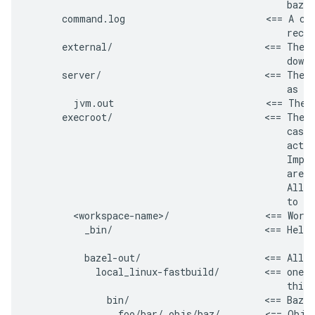
                                              bazel
      command.log                         <== A cop
                                              recen
      external/                           <== The d
                                              downl
      server/                             <== The B
                                              as so
        jvm.out                           <== The d
      execroot/                           <== The w
                                              cases
                                              actio
                                              Imple
                                              are c
                                              All a
                                              to th
        <workspace-name>/                 <== Worki
          _bin/                           <== Helpe
          bazel-out/                      <== All a
            local_linux-fastbuild/        <== one s
                                              this 
              bin/                        <== Bazel
                foo/bar/_objs/baz/        <== Objec