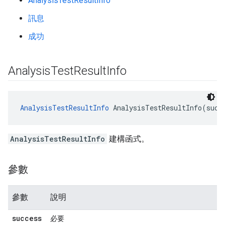
AnalysisTestResultInfo
訊息
成功
Analysis
Test
Result
Info
AnalysisTestResultInfo
 AnalysisTestResultInfo(succ
AnalysisTestResultInfo
建構函式。
參數
參數
說明
success
必要