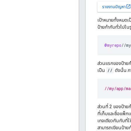
open_in_new
รายงานปัญหา
เป้าหมายทั้งหมดเป
ป้ายกำกับทั่วไปใน
@myrepo
//
my
ส่วนแรกของป้ายกำก
เป็น
//
ดังนั้น 
//my/app/ma
ส่วนที่ 2 ของป้ายก
ที่เก็บและชื่อแพ็ก
เกจเดียวกันกับที่
สามารถเขียนป้ายกำกั