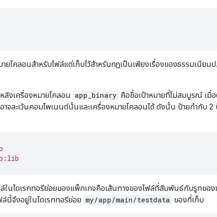
มายโคลอนสำหรับไฟล์แต่เก็บไว้สำหรับกฎเป็นเพียงเรื่องของธรรมเนียมปฏิบ
บหลังเครื่องหมายโคลอน
app_binary
คือชื่อเป้าหมายที่ไม่สมบูรณ์ เ
าจละเว้นคอมโพเนนต์นั้นและเครื่องหมายโคลอนได้ ดังนั้น ป้ายกำกับ 2 ป
b
b:lib
ล์ในไดเรกทอรีย่อยของแพ็กเกจคือเส้นทางของไฟล์ที่สัมพันธ์กับรูทของแพ
ไฟล์นี้จึงอยู่ในไดเรกทอรีย่อย
my/app/main/testdata
ของที่เก็บ