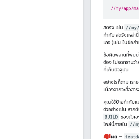
//my/app/ma
สตริง เช่น
//my
กำกับ สตริงเหล่าน
เกจ (เช่น ในข้อ
ข้อผิดพลาดที่พบบ
ต้อง โปรดทราบว่า
ที่เก็บปัจจุบัน
อย่างไรก็ตาม เรา
เนื่องจากจะสื่อสา
คุณใช้ป้ายกำกับแบ
ตัวอย่างเช่น หากต้
BUILD
ของตัวเอง
ไฟล์นี้ภายใน
//m
ผิด
—
testd