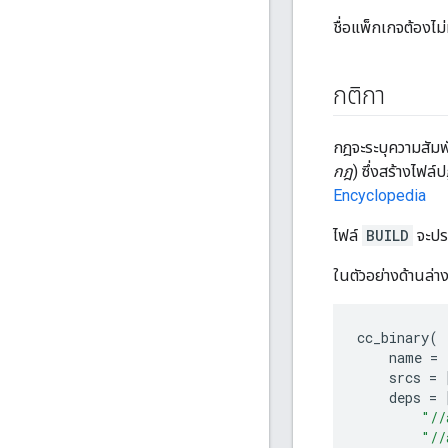
ชื่อแพ็กเกจต้องไม
กติกา
กฎจะระบุความสัมพั
กฎ
) ซึ่งสร้างไฟล
Encyclopedia
ไฟล์
BUILD
จะป
ในตัวอย่างด้านล่
cc_binary
(
name
=
srcs
=
deps
=
"//
"//