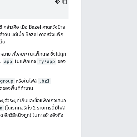
ช้ กล่าวคือ เมื่อ Bazel คาดหวังป้าย
ำดับ แต่เมื่อ Bazel คาดหวังแพ็ก
ั้น
้าหมาย
ทั้งหมด
ในแพ็กเกจ ซึ่งไม่ถูก
าย
app
ในแพ็กเกจ
my/app
ของ
group
หรือในไฟล์
.bzl
ุดของพื้นที่ทำงาน
บุตัวระบุที่เก็บและชื่อแพ็กเกจเสมอ
a
(ไดเรกทอรีทั้ง 2 รายการนี้มีไฟล์
งผิด อีกวิธีหนึ่งถูก) ในการอ้างอิงถึง