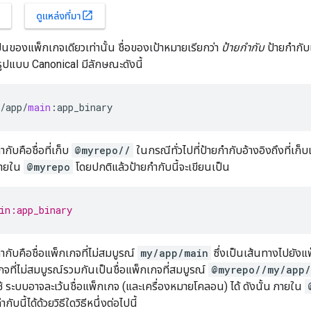
open_in_new
ดูแหล่งที่มา
็นของแพ็กเกจเดียวเท่านั้น ชื่อของเป้าหมายเรียกว่า
ป้ายกำกับ
ป้ายกำกับแ
รูปแบบ Canonical มีลักษณะดังนี้
/
app
/
main
:
app_binary
ับคือชื่อที่เก็บ
@myrepo//
ในกรณีทั่วไปที่ป้ายกำกับอ้างอิงถึงที่เก็บเด
ภายใน
@myrepo
โดยปกติแล้วป้ายกำกับนี้จะเขียนเป็น
in:app_binary
ำกับคือชื่อแพ็กเกจที่ไม่สมบูรณ์
my/app/main
ซึ่งเป็นเส้นทางไปยังแพ็
เกจที่ไม่สมบูรณ์รวมกันเป็นชื่อแพ็กเกจที่สมบูรณ์
@myrepo//my/app/
ใช้ ระบบอาจละเว้นชื่อแพ็กเกจ (และเครื่องหมายโคลอน) ได้ ดังนั้น ภายใน
บนี้ได้ด้วยวิธีใดวิธีหนึ่งต่อไปนี้