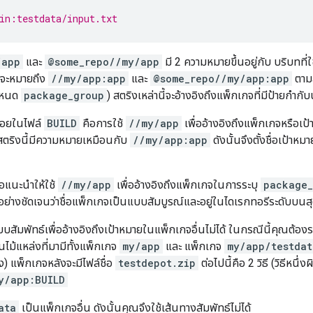
in:testdata/input.txt
/app
และ
@some_repo//my/app
มี 2 ความหมายขึ้นอยู่กับ บริบทที่ใ
ี้จะหมายถึง
//my/app:app
และ
@some_repo//my/app:app
ตามล
กำหนด
package_group
) สตริงเหล่านี้จะอ้างอิงถึงแพ็กเกจที่มีป้ายกำกับน
่อยในไฟล์
BUILD
คือการใช้
//my/app
เพื่ออ้างอิงถึงแพ็กเกจหรือเป
สตริงนี้มีความหมายเหมือนกับ
//my/app:app
ดังนั้นจึงตั้งชื่อเป้าหม
ขอแนะนำให้ใช้
//my/app
เพื่ออ้างอิงถึงแพ็กเกจในการระบุ
package_
รอย่างชัดเจนว่าชื่อแพ็กเกจเป็นแบบสัมบูรณ์และอยู่ในไดเรกทอรีระดับบนส
บสัมพัทธ์เพื่ออ้างอิงถึงเป้าหมายในแพ็กเกจอื่นไม่ได้ ในกรณีนี้คุณต้องระ
นไม้แหล่งที่มามีทั้งแพ็กเกจ
my/app
และ แพ็กเกจ
my/app/testdat
) แพ็กเกจหลังจะมีไฟล์ชื่อ
testdepot.zip
ต่อไปนี้คือ 2 วิธี (วิธีหนึ่
y/app:BUILD
ata
เป็นแพ็กเกจอื่น ดังนั้นคุณจึงใช้เส้นทางสัมพัทธ์ไม่ได้