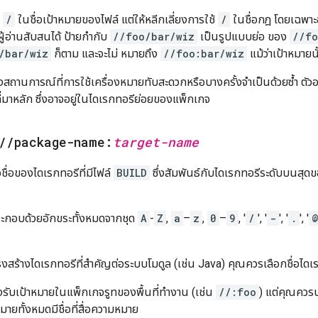
้
/
ในชื่อเป้าหมายของไฟล์ แต่ให้หลีกเลี่ยงการใช้
/
ในชื่อกฎ โดยเฉพาะอ
ผู้อ่านสับสนได้ ป้ายกำกับ
//foo/bar/wiz
เป็นรูปแบบย่อ ของ
//fo
/bar/wiz
ก็ตาม และจะไม่ หมายถึง
//foo:bar/wiz
แม้ว่าเป้าหมายนั
งสถานการณ์ที่การใช้เครื่องหมายทับสะดวกหรือบางครั้งจำเป็นด้วยซ้ำ ตัว
่มาหลัก ซึ่งอาจอยู่ในไดเรกทอรีย่อยของแพ็กเกจ
/
/
package-name:
target-name
ชื่อของไดเรกทอรีที่มีไฟล์
BUILD
ซึ่งสัมพันธ์กับไดเรกทอรีระดับบนสุดของ
ระกอบด้วยอักขระทั้งหมดจากชุด
A
-
Z
,
a
–
z
,
0
–
9
, '
/
', '
-
', '
.
', '
รงสร้างไดเรกทอรีที่สำคัญต่อระบบโมดูล (เช่น Java) คุณควรเลือกชื่อไดเรก
งรับเป้าหมายในแพ็กเกจรูทของพื้นที่ทำงาน (เช่น
//:foo
) แต่คุณควรปล
มายทั้งหมดมีชื่อที่สื่อความหมาย