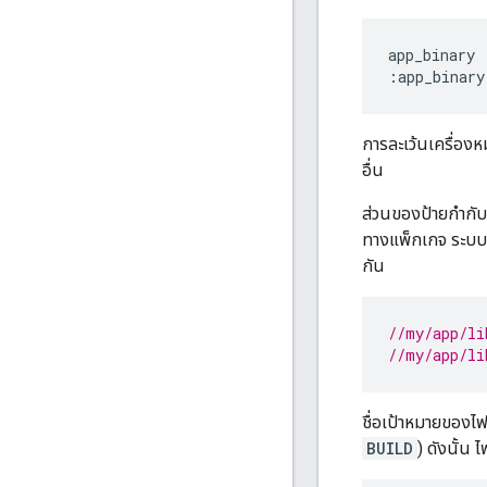
app_binary

การละเว้นเครื่องห
อื่น
ส่วนของป้ายกำกั
ทางแพ็กเกจ ระบบอ
กัน
//my/app/li
//my/app/li
ชื่อเป้าหมายของไฟ
BUILD
) ดังนั้น 