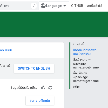
/
GITHUB
ลงชื่อเข้าใช้
ในหน้านี้
งทะเบียน
ข้อกำหนดทางศัพท์
ของป้ายกำกับ
ชื่อเป้าหมาย —
package-
AI อาจมี
name:target-name
ชื่อแพ็กเกจ —
//package-
name:target-name
กติกา
ข้อมูลนี้มีประโยชน์ไหม
ส่งความคิดเห็น