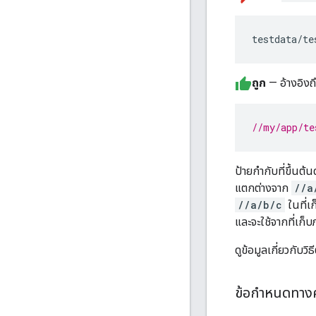
testdata/te
ถูก
— อ้างอิงถ
//my/app/te
ป้ายกำกับที่ขึ้นต้
แตกต่างจาก
//a
//a/b/c
ในที่เ
และจะใช้จากที่เก
ดูข้อมูลเกี่ยวกับวิ
ข้อกำหนดทางศ