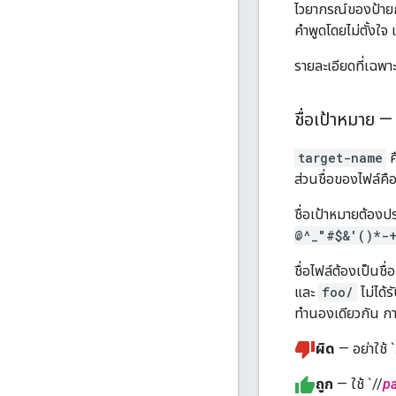
ไวยากรณ์ของป้ายกำ
คำพูดโดยไม่ตั้งใจ
รายละเอียดที่เฉพาะ
ชื่อเป้าหมาย 
target-name
ค
ส่วนชื่อของไฟล์คือ
ชื่อเป้าหมายต้อง
@^_"#$&'()*-+
ชื่อไฟล์ต้องเป็นช
และ
foo/
ไม่ได้
ทำนองเดียวกัน กา
ผิด
— อย่าใช้ `
ถูก
— ใช้ `//
p