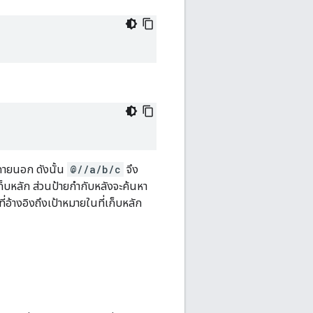
็บภายนอก ดังนั้น
@//a/b/c
จึง
เก็บหลัก ส่วนป้ายกำกับหลังจะค้นหา
ี่อ้างอิงถึงเป้าหมายในที่เก็บหลัก