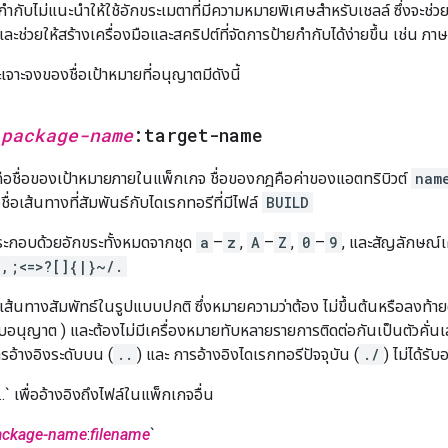
กับไม่แนะนำให้ใช้อักขระเมตาที่มีความหมายพิเศษสำหรับเชลล์ ซึ่งจะช่ว
 และช่วยให้สร้างเครื่องมือและสคริปต์ที่จัดการป้ายกำกับได้ง่ายขึ้น เช่น
เจาะจงของชื่อเป้าหมายที่อนุญาตมีดังนี้
—
package-name
:target-name
ือชื่อของเป้าหมายภายในแพ็กเกจ ชื่อของกฎคือค่าของแอตทริบิวต์
nam
ชื่อเส้นทางที่สัมพันธ์กับไดเรกทอรีที่มีไฟล์
BUILD
ประกอบด้วยอักขระทั้งหมดจากชุด
a
–
z
,
A
–
Z
,
0
–
9
, และสัญลักษณ์
,;<=>?[]{|}~/.
ื่อเส้นทางสัมพัทธ์ในรูปแบบปกติ ซึ่งหมายความว่าต้อง ไม่ขึ้นต้นหรือลงท้า
รับอนุญาต ) และต้องไม่มีเครื่องหมายทับหลายรายการติดต่อกันเป็นตัวคั่น
รอ้างอิงระดับบน (
..
) และ การอ้างอิงไดเรกทอรีปัจจุบัน (
./
) ไม่ได้รั
..` เพื่ออ้างอิงถึงไฟล์ในแพ็กเกจอื่น
ackage-name
:
filename
`