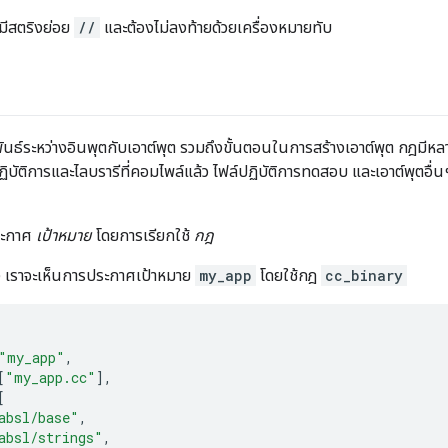
่มีสตริงย่อย
//
และต้องไม่ลงท้ายด้วยเครื่องหมายทับ
นธ์ระหว่างอินพุตกับเอาต์พุต รวมถึงขั้นตอนในการสร้างเอาต์พุต กฎมีหล
์ปฏิบัติการและไลบรารีที่คอมไพล์แล้ว ไฟล์ปฏิบัติการทดสอบ และเอาต์พุตอื่น
ระกาศ
เป้าหมาย
โดยการเรียกใช้
กฎ
าง เราจะเห็นการประกาศเป้าหมาย
my_app
โดยใช้กฎ
cc_binary
"my_app"
,
[
"my_app.cc"
],
[
absl/base"
,
absl/strings"
,