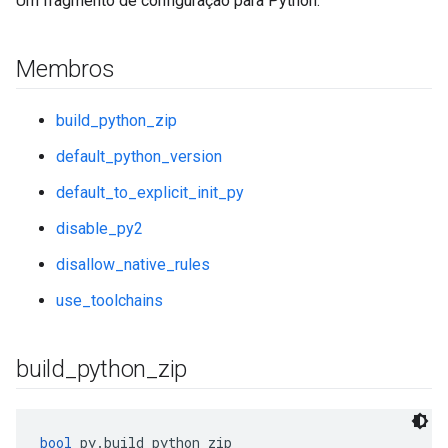
Um fragmento de configuração para Python.
Membros
build_python_zip
default_python_version
default_to_explicit_init_py
disable_py2
disallow_native_rules
use_toolchains
build
_
python
_
zip
bool
 py.build_python_zip