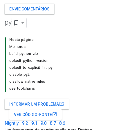
ENVIE COMENTÁRIOS
py
Nesta página
Membros
build_python_zip
default_python_version
default_to_explicit_init_py
disable_py2
disallow_native_rules
use_toolchains
open_in_new
INFORMAR UM PROBLEMA
open_in_new
VER CÓDIGO-FONTE
Nightly
·
9.2
·
9.1
·
9.0
·
8.7
·
8.6