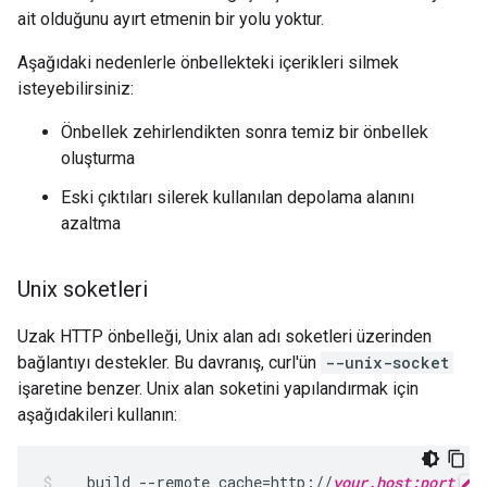
ait olduğunu ayırt etmenin bir yolu yoktur.
Aşağıdaki nedenlerle önbellekteki içerikleri silmek
isteyebilirsiniz:
Önbellek zehirlendikten sonra temiz bir önbellek
oluşturma
Eski çıktıları silerek kullanılan depolama alanını
azaltma
Unix soketleri
Uzak HTTP önbelleği, Unix alan adı soketleri üzerinden
bağlantıyı destekler. Bu davranış, curl'ün
--unix-socket
işaretine benzer. Unix alan soketini yapılandırmak için
aşağıdakileri kullanın:
build
--remote_cache
=
http://
your.host:port