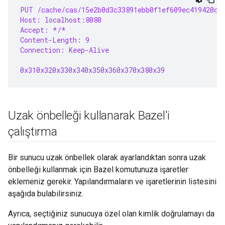
PUT /cache/cas/15e2b0d3c33891ebb0f1ef609ec419420c2
Host: localhost:8080
Accept: */*
Content-Length: 9
Connection: Keep-Alive
0x310x320x330x340x350x360x370x380x39
Uzak önbelleği kullanarak Bazel'i
çalıştırma
Bir sunucu uzak önbellek olarak ayarlandıktan sonra uzak
önbelleği kullanmak için Bazel komutunuza işaretler
eklemeniz gerekir. Yapılandırmaların ve işaretlerinin listesini
aşağıda bulabilirsiniz.
Ayrıca, seçtiğiniz sunucuya özel olan kimlik doğrulamayı da