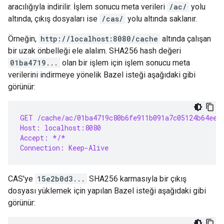
aracılığıyla indirilir. İşlem sonucu meta verileri
/ac/
yolu
altında, çıkış dosyaları ise
/cas/
yolu altında saklanır.
Örneğin,
http://localhost:8080/cache
altında çalışan
bir uzak önbelleği ele alalım. SHA256 hash değeri
01ba4719...
olan bir işlem için işlem sonucu meta
verilerini indirmeye yönelik Bazel isteği aşağıdaki gibi
görünür:
GET /cache/ac/01ba4719c80b6fe911b091a7c05124b64eee
Host: localhost:8080
Accept: */*
Connection: Keep-Alive
CAS'ye
15e2b0d3...
SHA256 karmasıyla bir çıkış
dosyası yüklemek için yapılan Bazel isteği aşağıdaki gibi
görünür: