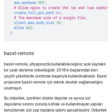
dav_methods
PUT
;
# Allow nginx to create the /ac and /cas subdire
create_full_put_path
on
;
# The maximum size of a single file.
client_max_body_size
1G
;
allow
all
;
}
bazel-remote
bazel-remote, altyapınızda kullanabileceğiniz açık kaynaklı
bir uzak derleme önbelleğidir. 2018'in başlarından beri
çeşitli şirketlerde üretimde başarıyla kullanılmaktadır. Bazel
projesinin bazel-remote için teknik destek sağlamadığını
unutmayın.
Bu önbellek, içerikleri diskte depolar ve ayrıca üst
depolama sınırını zorunlu kılmak ve kullanılmayan yapıları
temizlemek için çöp toplama işlemi gerçekleştirir. Önbellek