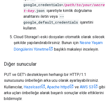
google_credentials=
/path/to/your/secre
t-key
.json
işaretiyle kimlik doğrulama
anahtarını iletin veya
--
google_default_credentials
işaretini
kullanın.
Cloud Storage'ı eski dosyaları otomatik olarak silecek
şekilde yapılandırabilirsiniz. Bunun için
Nesne Yaşam
Döngülerini Yönetme
başlıklı makaleyi inceleyin.
Diğer sunucular
PUT ve GET'i destekleyen herhangi bir HTTP/1.1
sunucusunu önbelleğin arka ucu olarak ayarlayabilirsiniz.
Kullanıcılar,
Hazelcast
,
Apache httpd
ve
AWS S3
gibi
arka uçları önbelleğe alarak başarılı sonuçlar elde ettiklerini
bildirmiştir.