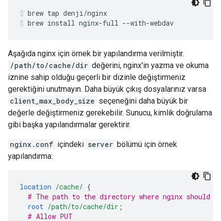
brew
tap
denji/nginx
brew
install
nginx-full
--with-webdav
Aşağıda nginx için örnek bir yapılandırma verilmiştir.
/path/to/cache/dir
değerini, nginx'in yazma ve okuma
iznine sahip olduğu geçerli bir dizinle değiştirmeniz
gerektiğini unutmayın. Daha büyük çıkış dosyalarınız varsa
client_max_body_size
seçeneğini daha büyük bir
değerle değiştirmeniz gerekebilir. Sunucu, kimlik doğrulama
gibi başka yapılandırmalar gerektirir.
nginx.conf
içindeki
server
bölümü için örnek
yapılandırma:
location
/cache/
{
# The path to the directory where nginx should s
root
/path/to/cache/dir
;
# Allow PUT