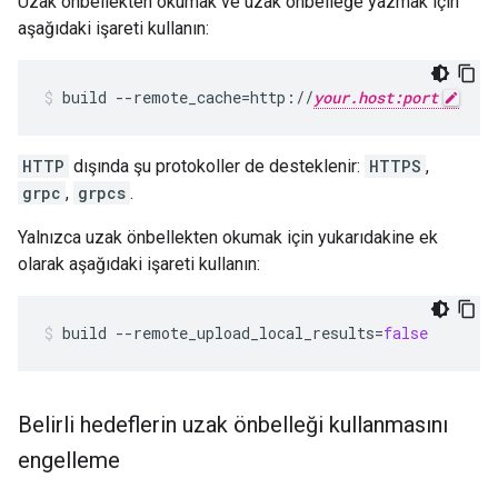
Uzak önbellekten okumak ve uzak önbelleğe yazmak için
aşağıdaki işareti kullanın:
build
--remote_cache
=
http://
your.host:port
HTTP
dışında şu protokoller de desteklenir:
HTTPS
,
grpc
,
grpcs
.
Yalnızca uzak önbellekten okumak için yukarıdakine ek
olarak aşağıdaki işareti kullanın:
build
--remote_upload_local_results
=
false
Belirli hedeflerin uzak önbelleği kullanmasını
engelleme