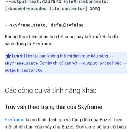
--output=text
, đầu ra có
FileWriteContents:
[<base64-encoded file contents>]
dòng
--skyframe
_
state
,
default=false
Không thực hiện phân tích bổ sung, hãy kết xuất Biểu đồ
hành động từ Skyframe.
Lưu ý:
Hiện tại, bạn không thể chỉ định mục tiêu bằng
--
skyframe_state
. Cờ này chỉ có sẵn với
--output=proto
hoặc
--
output=textproto
.
Các công cụ và tính năng khác
Truy vấn theo trạng thái của Skyframe
Skyframe
là mô hình đánh giá và tăng dần của Bazel. Trên
mỗi phiên bản của máy chủ Bazel, Skyframe sẽ lưu trữ biểu