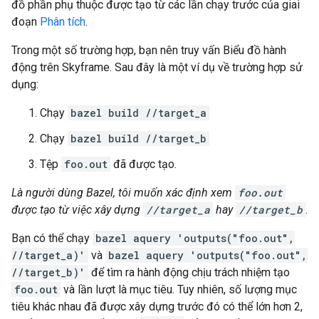
đồ phần phụ thuộc được tạo từ các lần chạy trước của giai
đoạn
Phân tích
.
Trong một số trường hợp, bạn nên truy vấn Biểu đồ hành
động trên Skyframe. Sau đây là một ví dụ về trường hợp sử
dụng:
Chạy
bazel build //target_a
Chạy
bazel build //target_b
Tệp
foo.out
đã được tạo.
Là người dùng Bazel, tôi muốn xác định xem
foo.out
được tạo từ việc xây dựng
//target_a
hay
//target_b
.
Bạn có thể chạy
bazel aquery 'outputs("foo.out",
//target_a)'
và
bazel aquery 'outputs("foo.out",
//target_b)'
để tìm ra hành động chịu trách nhiệm tạo
foo.out
và lần lượt là mục tiêu. Tuy nhiên, số lượng mục
tiêu khác nhau đã được xây dựng trước đó có thể lớn hơn 2,