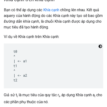
Bạn có thể áp dụng các
Khía cạnh
chồng lên nhau. Kết quả
aquery của hành động do các Khía cạnh này tạo sẽ bao gồm
Đường dẫn khía cạnh
, là chuỗi Khía cạnh được áp dụng cho
mục tiêu đã tạo hành động.
Ví dụ về Khía cạnh trên Khía cạnh:
  t0

  ^

  | <- a1

  t1

  ^

  | <- a2

Giả sử t
là mục tiêu của quy tắc r
, áp dụng Khía cạnh a
cho
i
i
i
các phần phụ thuộc của nó.