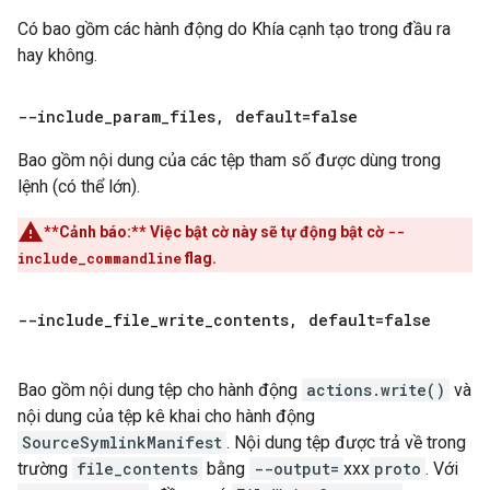
Có bao gồm các hành động do Khía cạnh tạo trong đầu ra
hay không.
--include
_
param
_
files
,
default=false
Bao gồm nội dung của các tệp tham số được dùng trong
lệnh (có thể lớn).
**Cảnh báo:**
Việc bật cờ này sẽ tự động bật cờ
--
include_commandline
flag.
--include
_
file
_
write
_
contents
,
default=false
Bao gồm nội dung tệp cho hành động
actions.write()
và
nội dung của tệp kê khai cho hành động
SourceSymlinkManifest
. Nội dung tệp được trả về trong
trường
file_contents
bằng
--output=
xxx
proto
. Với