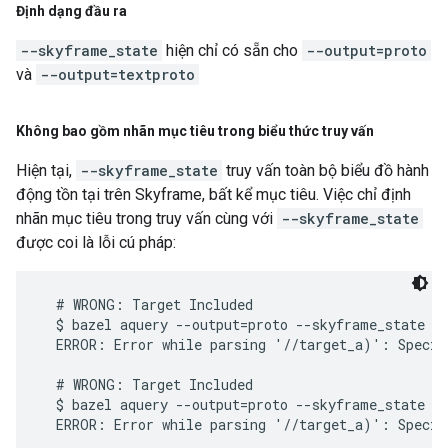
Định dạng đầu ra
--skyframe_state
hiện chỉ có sẵn cho
--output=proto
và
--output=textproto
Không bao gồm nhãn mục tiêu trong biểu thức truy vấn
Hiện tại,
--skyframe_state
truy vấn toàn bộ biểu đồ hành
động tồn tại trên Skyframe, bất kể mục tiêu. Việc chỉ định
nhãn mục tiêu trong truy vấn cùng với
--skyframe_state
được coi là lỗi cú pháp:
  # WRONG: Target Included

  $ bazel aquery --output=proto --skyframe_state **
  ERROR: Error while parsing '//target_a)': Specif
  # WRONG: Target Included

  $ bazel aquery --output=proto --skyframe_state '
  ERROR: Error while parsing '//target_a)': Specif