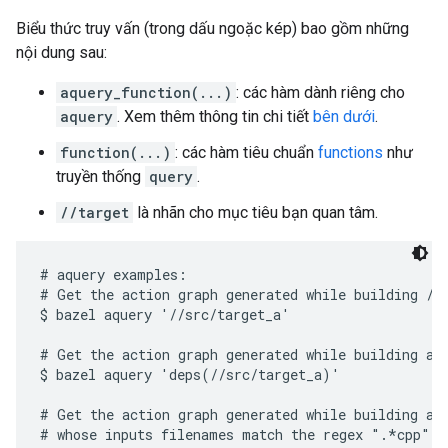
Biểu thức truy vấn (trong dấu ngoặc kép) bao gồm những
nội dung sau:
aquery_function(...)
: các hàm dành riêng cho
aquery
. Xem thêm thông tin chi tiết
bên dưới
.
function(...)
: các hàm tiêu chuẩn
functions
như
truyền thống
query
.
//target
là nhãn cho mục tiêu bạn quan tâm.
# aquery examples:

# Get the action graph generated while building //s
$ bazel aquery '//src/target_a'

# Get the action graph generated while building all
$ bazel aquery 'deps(//src/target_a)'

# Get the action graph generated while building all
# whose inputs filenames match the regex ".*cpp".
