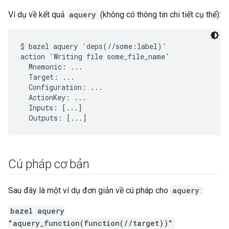
Ví dụ về kết quả
aquery
(không có thông tin chi tiết cụ thể):
$ bazel aquery 'deps(//some:label)'

action 'Writing file some_file_name'

  Mnemonic: ...

  Target: ...

  Configuration: ...

  ActionKey: ...

  Inputs: [...]

Cú pháp cơ bản
Sau đây là một ví dụ đơn giản về cú pháp cho
aquery
:
bazel aquery
"aquery_function(function(//target))"