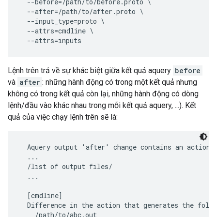
  --before=/path/to/before.proto \

  --after=/path/to/after.proto \

  --input_type=proto \

  --attrs=cmdline \

Lệnh trên trả về sự khác biệt giữa kết quả aquery
before
và
after
: những hành động có trong một kết quả nhưng
không có trong kết quả còn lại, những hành động có dòng
lệnh/đầu vào khác nhau trong mỗi kết quả aquery, ...). Kết
quả của việc chạy lệnh trên sẽ là:
  Aquery output 'after' change contains an action t
  ...

  /list of output files/

  ...

  [cmdline]

  Difference in the action that generates the follo
    /path/to/abc.out
