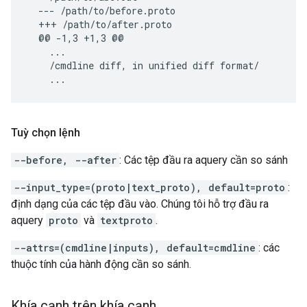
  --- /path/to/before.proto

  +++ /path/to/after.proto

  @@ -1,3 +1,3 @@

    ...

    /cmdline diff, in unified diff format/

Tuỳ chọn lệnh
--before, --after
: Các tệp đầu ra aquery cần so sánh
--input_type=(proto|text_proto), default=proto
:
định dạng của các tệp đầu vào. Chúng tôi hỗ trợ đầu ra
aquery
proto
và
textproto
.
--attrs=(cmdline|inputs), default=cmdline
: các
thuộc tính của hành động cần so sánh.
Khía cạnh trên khía cạnh