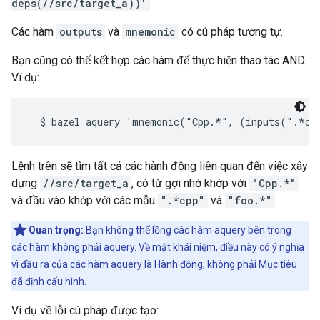
deps(//src/target_a))'
Các hàm
outputs
và
mnemonic
có cú pháp tương tự.
Bạn cũng có thể kết hợp các hàm để thực hiện thao tác AND.
Ví dụ:
Lệnh trên sẽ tìm tất cả các hành động liên quan đến việc xây
dựng
//src/target_a
, có từ gợi nhớ khớp với
"Cpp.*"
và đầu vào khớp với các mẫu
".*cpp"
và
"foo.*"
.
Quan trọng:
Bạn không thể lồng các hàm aquery bên trong
các hàm không phải aquery. Về mặt khái niệm, điều này có ý nghĩa
vì đầu ra của các hàm aquery là Hành động, không phải Mục tiêu
đã định cấu hình.
Ví dụ về lỗi cú pháp được tạo: