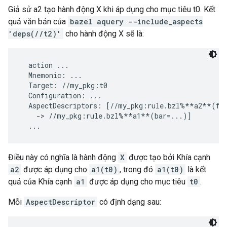
Giả sử a2 tạo hành động X khi áp dụng cho mục tiêu t0. Kết
quả văn bản của
bazel aquery --include_aspects
'deps(//t2)'
cho hành động X sẽ là:
  action ...

  Mnemonic: ...

  Target: //my_pkg:t0

  Configuration: ...

  AspectDescriptors: [//my_pkg:rule.bzl%**a2**(foo
    -> //my_pkg:rule.bzl%**a1**(bar=...)]

Điều này có nghĩa là hành động
X
được tạo bởi Khía cạnh
a2
được áp dụng cho
a1(t0)
, trong đó
a1(t0)
là kết
quả của Khía cạnh
a1
được áp dụng cho mục tiêu
t0
.
Mỗi
AspectDescriptor
có định dạng sau: