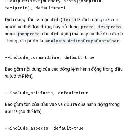
--output=(text
|
summary
|
proto
|
jsonproto
|
textproto)
,
default=text
Định dạng đầu ra mặc định (
text
) là định dạng mà con
người có thể đọc được, hãy sử dụng
proto
,
textproto
hoặc
jsonproto
cho định dạng mà máy có thể đọc được.
Thông báo proto là
analysis.ActionGraphContainer
.
--include
_
commandline
,
default=true
Bao gồm nội dung của các dòng lệnh hành động trong đầu
ra (có thể lớn).
--include
_
artifacts
,
default=true
Bao gồm tên của đầu vào và đầu ra của hành động trong
đầu ra (có thể lớn).
--include
_
aspects
,
default=true