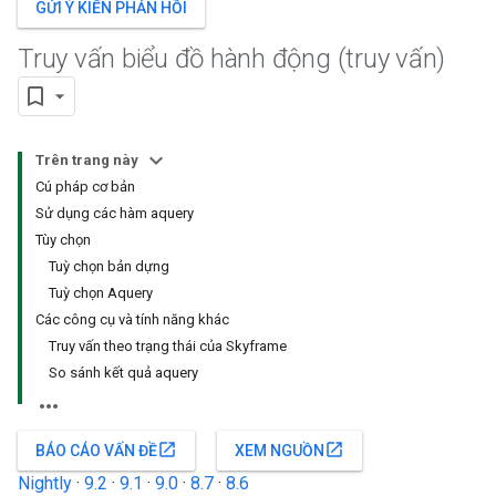
GỬI Ý KIẾN PHẢN HỒI
Truy vấn biểu đồ hành động (truy vấn)
Trên trang này
Cú pháp cơ bản
Sử dụng các hàm aquery
Tùy chọn
Tuỳ chọn bản dựng
Tuỳ chọn Aquery
Các công cụ và tính năng khác
Truy vấn theo trạng thái của Skyframe
So sánh kết quả aquery
open_in_new
open_in_new
BÁO CÁO VẤN ĐỀ
XEM NGUỒN
Nightly
·
9.2
·
9.1
·
9.0
·
8.7
·
8.6