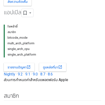
ส่งความคิดเห็น
แอปเปิล
ในหน้านี้
สมาชิก
bitcode_mode
multi_arch_platform
single_arch_cpu
single_arch_platform
open_in_new
open_in_new
รายงานปัญหา
ดูแหล่งที่มา
Nightly
·
9.2
·
9.1
·
9.0
·
8.7
·
8.6
ส่วนการกำหนดค่าสำหรับแพลตฟอร์ม Apple
สมาชิก