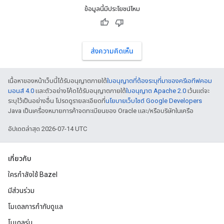
ข้อมูลนี้มีประโยชน์ไหม
ส่งความคิดเห็น
เนื้อหาของหน้าเว็บนี้ได้รับอนุญาตภายใต้
ใบอนุญาตที่ต้องระบุที่มาของครีเอทีฟคอม
มอนส์ 4.0
และตัวอย่างโค้ดได้รับอนุญาตภายใต้
ใบอนุญาต Apache 2.0
เว้นแต่จะ
ระบุไว้เป็นอย่างอื่น โปรดดูรายละเอียดที่
นโยบายเว็บไซต์ Google Developers
Java เป็นเครื่องหมายการค้าจดทะเบียนของ Oracle และ/หรือบริษัทในเครือ
อัปเดตล่าสุด 2026-07-14 UTC
เกี่ยวกับ
ใครกำลังใช้ Bazel
มีส่วนร่วม
โมเดลการกำกับดูแล
โมเดลรุ่น