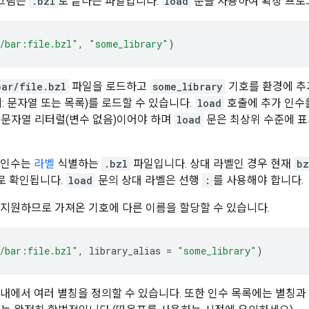
로그램은
.bzl
로 끝나는 파일입니다.
load
문을 사용하여 확장 프로
/bar:file.bzl"
,
"some_library"
)
bar/file.bzl
파일을 로드하고
some_library
기호를 환경에 추가
: 문자열 또는 목록)를 로드할 수 있습니다.
load
호출에 추가 인수
 문자열 리터럴(변수 없음)이어야 하며
load
문은 최상위 수준에 표
째 인수는
라벨
식별하는
.bzl
파일입니다. 상대 라벨인 경우 현재
bz
로 확인됩니다.
load
문의 상대 라벨은 선행
:
를 사용해야 합니다.
 지원하므로 가져온 기호에 다른 이름을 할당할 수 있습니다.
/bar:file.bzl"
,
library_alias
=
"some_library"
)
 내에서 여러 별칭을 정의할 수 있습니다. 또한 인수 목록에는 별칭과