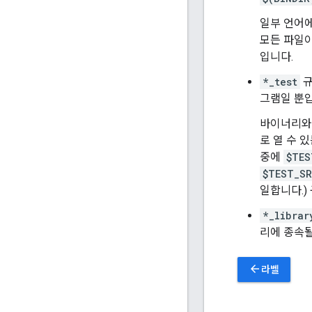
일부 언어
모든 파일이
입니다.
*_test
규
그램일 뿐입
바이너리와
로 열 수 
중에
$TES
$TEST_SR
일합니다.)
*_librar
리에 종속될
arrow_back
라벨