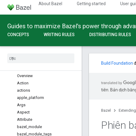
About Bazel
Getting started
User gu
Guides to maximize Bazel's power through adv
Build API
CONCEPTS
WRITING RULES
DISTRIBUTING RULES
Overview
Global functions
Configuration Fragments
Providers
Build Foundation
đ
Built-in Types
Overview
Action
tiên. Bản dịch bằng
actions
apple
_
platform
Args
Bazel
Extending
Aspect
Attribute
Phiên 
bazel
_
module
bazel
_
module
_
tags