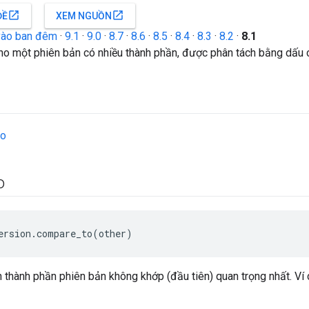
open_in_new
open_in_new
ĐỀ
XEM NGUỒN
vào ban đêm
·
9.1
·
9.0
·
8.7
·
8.6
·
8.5
·
8.4
·
8.3
·
8.2
·
8.1
 cho một phiên bản có nhiều thành phần, được phân tách bằng dấu 
to
o
ersion.compare_to(other)
 thành phần phiên bản không khớp (đầu tiên) quan trọng nhất. Ví d