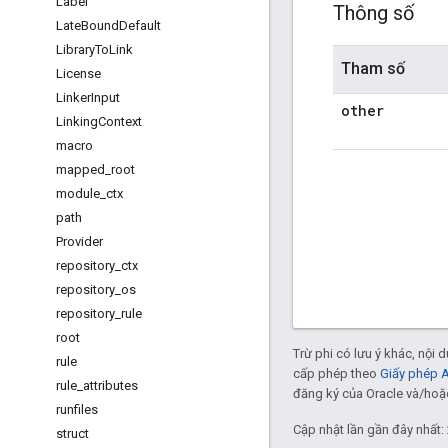
Label
Thông số
Late
Bound
Default
Library
To
Link
Tham số
License
Linker
Input
other
Linking
Context
macro
mapped
_
root
module
_
ctx
path
Provider
repository
_
ctx
repository
_
os
repository
_
rule
root
Trừ phi có lưu ý khác, nội
rule
cấp phép theo
Giấy phép 
rule
_
attributes
đăng ký của Oracle và/hoặc 
runfiles
Cập nhật lần gần đây nhất:
struct