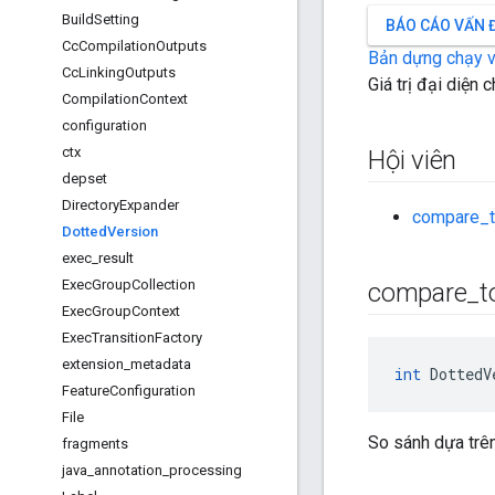
Build
Setting
BÁO CÁO VẤN 
Cc
Compilation
Outputs
Bản dựng chạy 
Cc
Linking
Outputs
Giá trị đại diện
Compilation
Context
configuration
ctx
Hội viên
depset
Directory
Expander
compare_
Dotted
Version
exec
_
result
Exec
Group
Collection
compare
_
t
Exec
Group
Context
Exec
Transition
Factory
extension
_
metadata
int
 DottedV
Feature
Configuration
File
So sánh dựa trên
fragments
java
_
annotation
_
processing