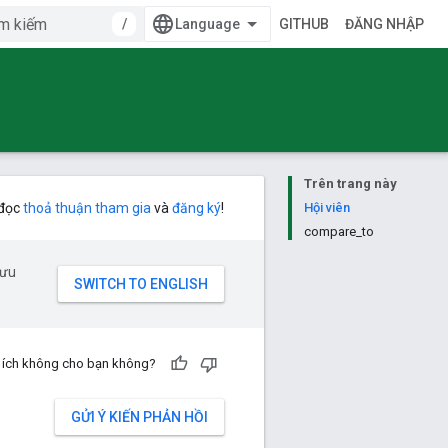
/
GITHUB
ĐĂNG NHẬP
Trên trang này
 đọc
thoả thuận tham gia
và
đăng ký
!
Hội viên
compare_to
 ưu
u ích không cho bạn không?
GỬI Ý KIẾN PHẢN HỒI