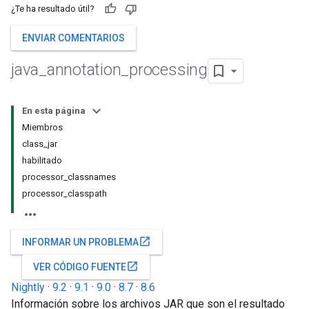
¿Te ha resultado útil?
ENVIAR COMENTARIOS
java
_
annotation
_
processing
En esta página
Miembros
class_jar
habilitado
processor_classnames
processor_classpath
open_in_new
INFORMAR UN PROBLEMA
open_in_new
VER CÓDIGO FUENTE
Nightly
·
9.2
·
9.1
·
9.0
·
8.7
·
8.6
Información sobre los archivos JAR que son el resultado