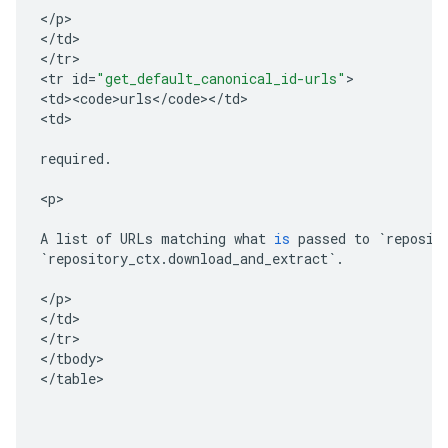
<
/
p
>

<
/
td
>

<
/
tr
>

<
tr
id
=
"get_default_canonical_id-urls"
>

<
td><code>urls
<
/
code
><
/
td
>

<
td
>

required
.
<
p
>

A
list
of
URLs
matching
what
is
passed
to
`
reposit
`
repository_ctx
.
download_and_extract
`
.
<
/
p
>

<
/
td
>

<
/
tr
>

<
/
tbody
>

<
/
table
>
