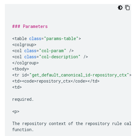
### Parameters
<
table
class
=
"params-table"
>

<
colgroup
>

<
col
class
=
"col-param"
/
>

<
col
class
=
"col-description"
/
>

<
/
colgroup
>

<
tbody
>

<
tr
id
=
"get_default_canonical_id-repository_ctx"
>

<
td><code>repository_ctx
<
/
code
><
/
td
>

<
td
>

required
.
<
p
>

The
repository
context
of
the
repository
rule
call
function
.