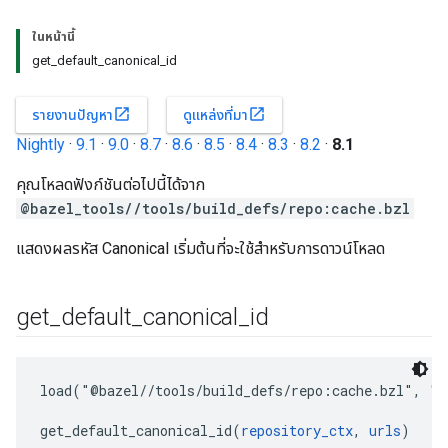
ในหน้านี้
get_default_canonical_id
open_in_new
open_in_new
รายงานปัญหา
ดูแหล่งที่มา
Nightly
·
9.1
·
9.0
·
8.7
·
8.6
·
8.5
·
8.4
·
8.3
·
8.2
·
8.1
คุณโหลดฟังก์ชันต่อไปนี้ได้จาก
@bazel_tools//tools/build_defs/repo:cache.bzl
แสดงผลรหัส Canonical เริ่มต้นที่จะใช้สำหรับการดาวน์โหลด
get
_
default
_
canonical
_
id
load("@bazel//tools/build_defs/repo:cache.bzl", "ge
get_default_canonical_id(
repository_ctx
, 
urls