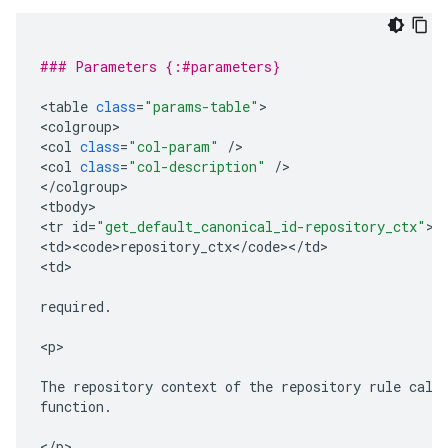
### Parameters {:#parameters}
<
table
class
=
"params-table"
>

<
colgroup
>

<
col
class
=
"col-param"
/
>

<
col
class
=
"col-description"
/
>

<
/
colgroup
>

<
tbody
>

<
tr
id
=
"get_default_canonical_id-repository_ctx"
>

<
td><code>repository_ctx
<
/
code
><
/
td
>

<
td
>

required
.
<
p
>

The
repository
context
of
the
repository
rule
call
function
.
<
/
p
>
