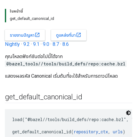
ในหน้านี้
get_default_canonical_id
open_in_new
open_in_new
รายงานปัญหา
ดูแหล่งที่มา
Nightly
·
9.2
·
9.1
·
9.0
·
8.7
·
8.6
คุณโหลดฟังก์ชันต่อไปนี้ได้จาก
@bazel_tools//tools/build_defs/repo:cache.bzl
แสดงผลรหัส Canonical เริ่มต้นที่จะใช้สำหรับการดาวน์โหลด
get
_
default
_
canonical
_
id
load("@bazel//tools/build_defs/repo:cache.bzl", "ge
get_default_canonical_id(
repository_ctx
, 
urls