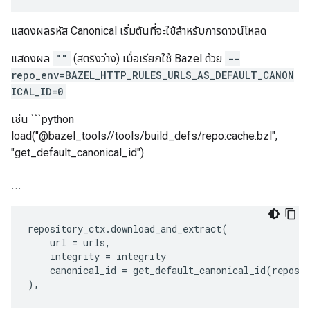
แสดงผลรหัส Canonical เริ่มต้นที่จะใช้สำหรับการดาวน์โหลด
แสดงผล
""
(สตริงว่าง) เมื่อเรียกใช้ Bazel ด้วย
--
repo_env=BAZEL_HTTP_RULES_URLS_AS_DEFAULT_CANON
ICAL_ID=0
เช่น ```python
load("@bazel_tools//tools/build_defs/repo:cache.bzl",
"get_default_canonical_id")
.
.
.
repository_ctx
.
download_and_extract
(
url
=
urls
,
integrity
=
integrity
canonical_id
=
get_default_canonical_id
(
reposi
),