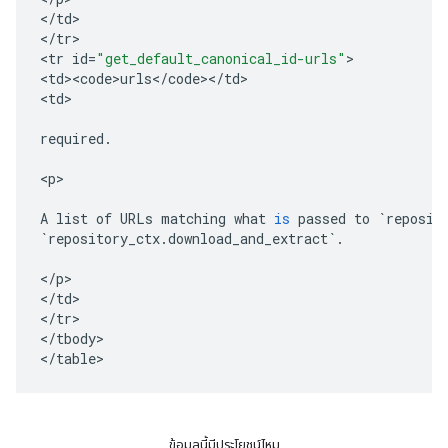
<
/
td
>

<
/
tr
>

<
tr
id
=
"get_default_canonical_id-urls"
>

<
td><code>urls
<
/
code
><
/
td
>

<
td
>

required
.
<
p
>

A
list
of
URLs
matching
what
is
passed
to
`
reposit
`
repository_ctx
.
download_and_extract
`
.
<
/
p
>

<
/
td
>

<
/
tr
>

<
/
tbody
>

<
/
table
ข้อมูลนี้มีประโยชน์ไหม