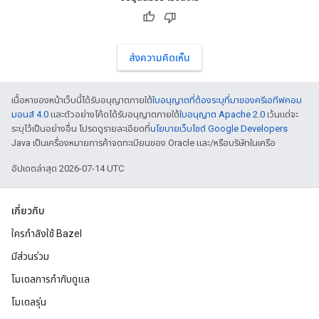
ส่งความคิดเห็น
เนื้อหาของหน้าเว็บนี้ได้รับอนุญาตภายใต้
ใบอนุญาตที่ต้องระบุที่มาของครีเอทีฟคอม
มอนส์ 4.0
และตัวอย่างโค้ดได้รับอนุญาตภายใต้
ใบอนุญาต Apache 2.0
เว้นแต่จะ
ระบุไว้เป็นอย่างอื่น โปรดดูรายละเอียดที่
นโยบายเว็บไซต์ Google Developers
Java เป็นเครื่องหมายการค้าจดทะเบียนของ Oracle และ/หรือบริษัทในเครือ
อัปเดตล่าสุด 2026-07-14 UTC
เกี่ยวกับ
ใครกำลังใช้ Bazel
มีส่วนร่วม
โมเดลการกำกับดูแล
โมเดลรุ่น