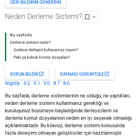
GERI BILDIRIM GÖNDERIN
Neden Derleme Sistemi?
Bu sayfada
Derleme sistemi nedir?
Sadece derleyici kullanamaz mıyım?
Peki ya kabuk komut dosyaları?
open_in_new
open_in_new
SORUN BILDIR
KAYNAĞI GÖRÜNTÜLE
Nightly
·
9.2
·
9.1
·
9.0
·
8.7
·
8.6
Bu sayfada, derleme sistemlerinin ne olduğu, ne yaptıkları,
neden derleme sistemi kullanmanız gerektiği ve
kuruluşunuz büyümeye başladığında derleyicilerin ve
derleme komut dosyalarının neden en iyi seçenek olmadığı
açıklanmaktadır. Bu kılavuz, derleme sistemi konusunda
fazla deneyimi olmayan geliştiriciler için hazırlanmıştır.