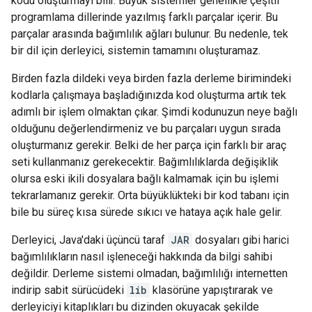
kodu oluşturmayı bilir. Büyük sistemler genellikle çeşitli
programlama dillerinde yazılmış farklı parçalar içerir. Bu
parçalar arasında bağımlılık ağları bulunur. Bu nedenle, tek
bir dil için derleyici, sistemin tamamını oluşturamaz.
Birden fazla dildeki veya birden fazla derleme birimindeki
kodlarla çalışmaya başladığınızda kod oluşturma artık tek
adımlı bir işlem olmaktan çıkar. Şimdi kodunuzun neye bağlı
olduğunu değerlendirmeniz ve bu parçaları uygun sırada
oluşturmanız gerekir. Belki de her parça için farklı bir araç
seti kullanmanız gerekecektir. Bağımlılıklarda değişiklik
olursa eski ikili dosyalara bağlı kalmamak için bu işlemi
tekrarlamanız gerekir. Orta büyüklükteki bir kod tabanı için
bile bu süreç kısa sürede sıkıcı ve hataya açık hale gelir.
Derleyici, Java'daki üçüncü taraf
JAR
dosyaları gibi harici
bağımlılıkların nasıl işleneceği hakkında da bilgi sahibi
değildir. Derleme sistemi olmadan, bağımlılığı internetten
indirip sabit sürücüdeki
lib
klasörüne yapıştırarak ve
derleyiciyi kitaplıkları bu dizinden okuyacak şekilde