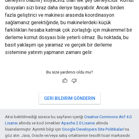
deneyimi olabilir) ihtiyacınız olan tek şey derleyicidir. Komut
dosyaları sizi biraz daha ileriye taşıyabilir. Ancak birden
fazla geliştirici ve makinesi arasında koordinasyon
sağlamanız gerektiğinde, bu makinelerdeki küçük
farklılıkları hesaba katmak çok zorlaştığı için mükemmel bir
derleme komut dosyası bile yeterli olmaz. Bu noktada, bu
basit yaklaşım işe yaramaz ve gerçek bir derleme
sistemine yatırım yapmanın zamanı gelir.
Bu size yardımcı oldu mu?
GERI BILDIRIM GÖNDERIN
Aksi belirtilmediği sürece bu sayfanın içeriği
Creative Commons Atıf 4.0
Lisansı
altında ve kod örnekleri
Apache 2.0 Lisansı
altında
lisanslanmıştır. Ayrıntılı bilgi için
Google Developers Site Politikaları
'na
göz atın. Java, Oracle ve/veya satış ortaklarının tescilli ticari markasıdır.