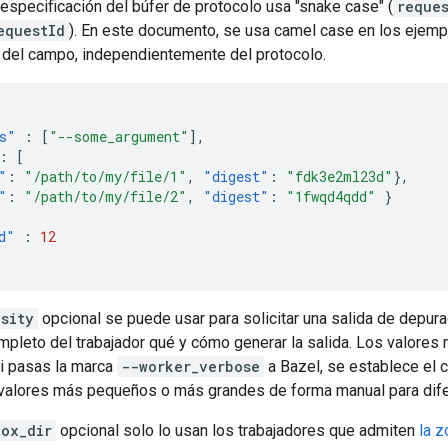
 especificación del búfer de protocolo usa "snake case" (
reques
equestId
). En este documento, se usa camel case en los ejem
 del campo, independientemente del protocolo.
s"
:
[
"--some_argument"
],
:
[
"
:
"/path/to/my/file/1"
,
"digest"
:
"fdk3e2ml23d"
},
"
:
"/path/to/my/file/2"
,
"digest"
:
"1fwqd4qdd"
}
d"
:
12
sity
opcional se puede usar para solicitar una salida de depurac
leto del trabajador qué y cómo generar la salida. Los valores m
Si pasas la marca
--worker_verbose
a Bazel, se establece el
valores más pequeños o más grandes de forma manual para difer
box_dir
opcional solo lo usan los trabajadores que admiten
la 