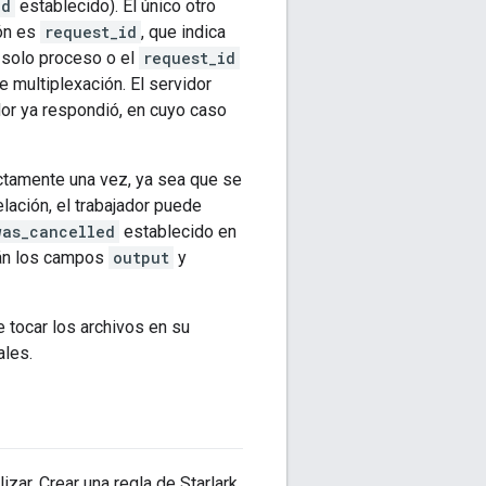
ed
establecido). El único otro
ión es
request_id
, que indica
 solo proceso o el
request_id
 multiplexación. El servidor
ador ya respondió, en cuyo caso
tamente una vez, ya sea que se
lación, el trabajador puede
was_cancelled
establecido en
rán los campos
output
y
e tocar los archivos en su
ales.
zar. Crear una regla de Starlark