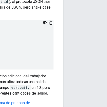
t_id
), el protocolo JSON usa
plos de JSON, pero snake case
ión adicional del trabajador.
ás altos indican una salida
 campo
verbosity
en 10, pero
entes cantidades de salida.
zona de pruebas de