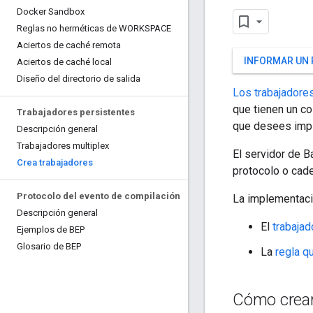
Docker Sandbox
Reglas no herméticas de WORKSPACE
Aciertos de caché remota
INFORMAR UN
Aciertos de caché local
Diseño del directorio de salida
Los trabajadore
que tienen un co
Trabajadores persistentes
que desees imple
Descripción general
Trabajadores multiplex
El servidor de 
Crea trabajadores
protocolo o cad
Protocolo del evento de compilación
La implementació
Descripción general
El
trabajad
Ejemplos de BEP
Glosario de BEP
La
regla q
Cómo crear 