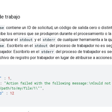
e trabajo
se
contiene un ID de solicitud, un código de salida cero o disti
ibe los errores que se produjeron durante el procesamiento o la e
capturar el
stdout
y el
stderr
de cualquier herramienta a la qu
se
. Escribirlo en el
stdout
del proceso de trabajador no es segu
ajador. Escribirlo en el
stderr
del proceso de trabajador es seg
chivo de registro por trabajador en lugar de atribuirse a acciones
"
:
1
,
:
"Action failed with the following message:\nCould not
/path/to/my/file/1\""
,
d"
:
12