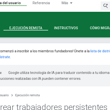
a del usuario
Referencia
Más
EJECUCIÓN REMOTA
INSTRUCTIVOS
CÓMO MIGR
omenzó a inscribir a los miembros fundadores! Únete a la
lista de dist
ístrate
.
Google utiliza tecnología de IA para traducir contenido a tu idioma
ducciones realizadas con IA pueden contener errores.
usuario
Ejecución remota
ear trabajadores persistentes