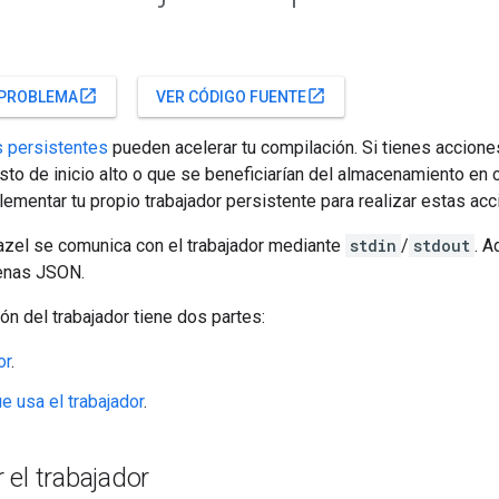
open_in_new
open_in_new
 PROBLEMA
VER CÓDIGO FUENTE
s persistentes
pueden acelerar tu compilación. Si tienes accione
sto de inicio alto o que se beneficiarían del almacenamiento en 
mentar tu propio trabajador persistente para realizar estas acc
Bazel se comunica con el trabajador mediante
stdin
/
stdout
. A
enas JSON.
n del trabajador tiene dos partes:
or
.
ue usa el trabajador
.
el trabajador