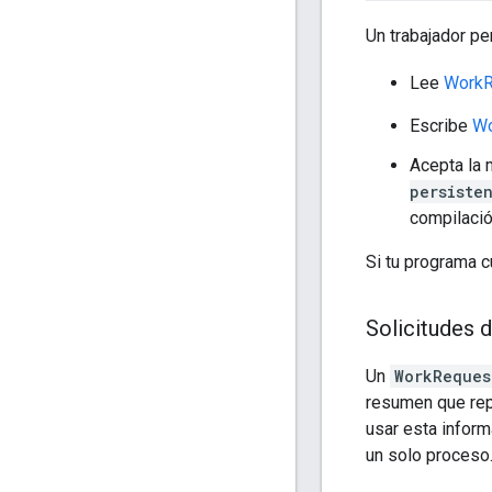
Un trabajador pe
Lee
WorkR
Escribe
Wo
Acepta la
persiste
compilación
Si tu programa c
Solicitudes d
Un
WorkReques
resumen que repr
usar esta inform
un solo proceso