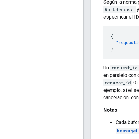
Según la norma 
WorkRequest
y
especificar el ID
{
"requestI
}
Un
request_id
en paralelo con 
request_id
0 
ejemplo, si el s
cancelación, con
Notas
Cada búfer
MessageL