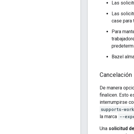
Las solici
Las solici
case para
Para mante
trabajador
predetermi
Bazel alma
Cancelación
De manera opcion
finalicen. Esto e
interrumpirse co
supports-wor
la marca
--exp
Una
solicitud d