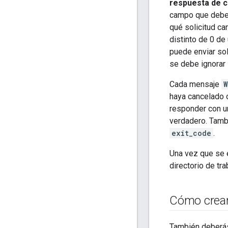
respuesta de c
campo que debe 
qué solicitud ca
distinto de 0 de
puede enviar sol
se debe ignorar 
Cada mensaje
W
haya cancelado o
responder con 
verdadero. Tamb
exit_code
.
Una vez que se 
directorio de tra
Cómo crear 
También deberás 