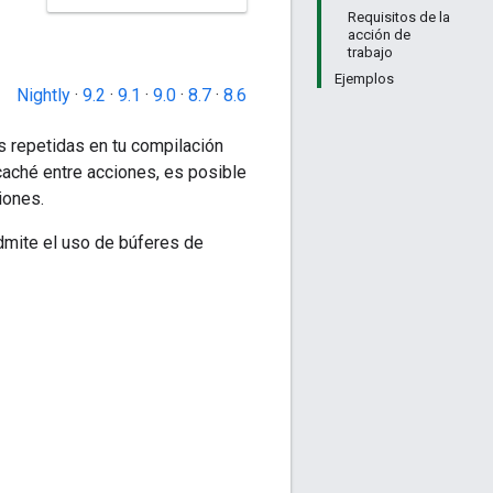
Requisitos de la
acción de
trabajo
Ejemplos
Nightly
·
9.2
·
9.1
·
9.0
·
8.7
·
8.6
s repetidas en tu compilación
caché entre acciones, es posible
iones.
dmite el uso de búferes de