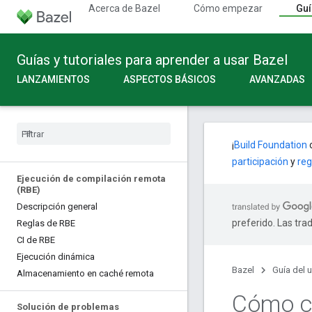
Acerca de Bazel
Cómo empezar
Guí
Guías y tutoriales para aprender a usar Bazel
LANZAMIENTOS
ASPECTOS BÁSICOS
AVANZADAS
¡
Build Foundation
c
participación
y
reg
Ejecución de compilación remota
(RBE)
Descripción general
preferido. Las tra
Reglas de RBE
CI de RBE
Ejecución dinámica
Bazel
Guía del 
Almacenamiento en caché remota
Cómo cr
Solución de problemas