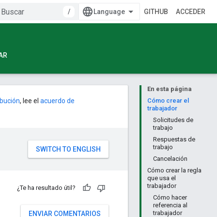
/
GITHUB
ACCEDER
AR
En esta página
ribución
, lee el
acuerdo de
Cómo crear el
trabajador
Solicitudes de
trabajo
Respuestas de
trabajo
Cancelación
Cómo crear la regla
que usa el
trabajador
¿Te ha resultado útil?
Cómo hacer
referencia al
trabajador
ENVIAR COMENTARIOS