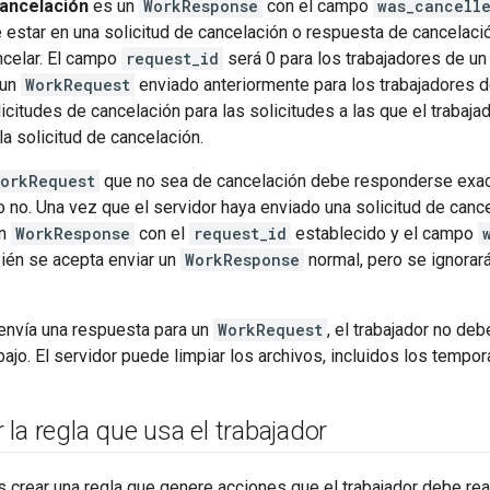
ancelación
es un
WorkResponse
con el campo
was_cancell
estar en una solicitud de cancelación o respuesta de cancelac
ncelar. El campo
request_id
será 0 para los trabajadores de un
 un
WorkRequest
enviado anteriormente para los trabajadores de
icitudes de cancelación para las solicitudes a las que el trabaj
la solicitud de cancelación.
orkRequest
que no sea de cancelación debe responderse exac
 no. Una vez que el servidor haya enviado una solicitud de cance
un
WorkResponse
con el
request_id
establecido y el campo
ién se acepta enviar un
WorkResponse
normal, pero se ignora
envía una respuesta para un
WorkRequest
, el trabajador no deb
bajo. El servidor puede limpiar los archivos, incluidos los tempor
la regla que usa el trabajador
crear una regla que genere acciones que el trabajador debe reali