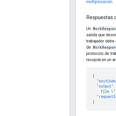
multiplexación
.
Respuestas d
Un
WorkRespon
salida que descr
trabajador debe 
de
WorkRespon
protocolo de trab
recopila en un ar
{
"exitCode
"output"
    file \"
"requestI
}