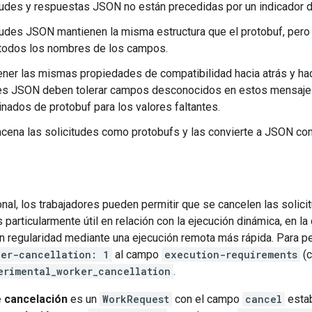
tudes y respuestas JSON no están precedidas por un indicador 
tudes JSON mantienen la misma estructura que el protobuf, per
 todos los nombres de los campos.
ner las mismas propiedades de compatibilidad hacia atrás y hac
es JSON deben tolerar campos desconocidos en estos mensajes
nados de protobuf para los valores faltantes.
cena las solicitudes como protobufs y las convierte a JSON co
al, los trabajadores pueden permitir que se cancelen las solici
s particularmente útil en relación con la ejecución dinámica, en l
n regularidad mediante una ejecución remota más rápida. Para per
ker-cancellation: 1
al campo
execution-requirements
(c
erimental_worker_cancellation
.
e cancelación
es un
WorkRequest
con el campo
cancel
estab