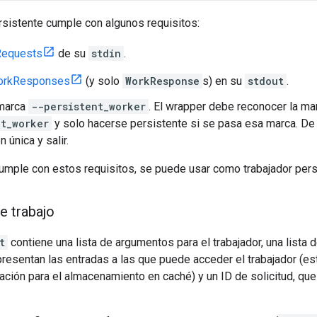
rsistente cumple con algunos requisitos:
equests
de su
stdin
.
rkResponses
(y solo
WorkResponse
s) en su
stdout
.
 marca
--persistent_worker
. El wrapper debe reconocer la m
nt_worker
y solo hacerse persistente si se pasa esa marca. De l
 única y salir.
umple con estos requisitos, se puede usar como trabajador pers
e trabajo
t
contiene una lista de argumentos para el trabajador, una lista 
esentan las entradas a las que puede acceder el trabajador (es
ación para el almacenamiento en caché) y un ID de solicitud, que
.