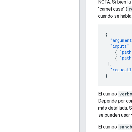
NOTA: Si bien la
"camel case" (
r
cuando se habla
{
"argument
"inputs"
{
"path
{
"path
],
"requestI
}
El campo
verbo
Depende por comp
más detallada. 
se pueden usar 
El campo
sand