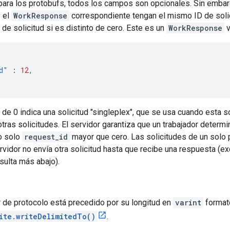
para los protobufs, todos los campos son opcionales. Sin embar
 el
WorkResponse
correspondiente tengan el mismo ID de solic
 de solicitud si es distinto de cero. Este es un
WorkResponse
v
d"
:
12
,
de 0 indica una solicitud "singleplex", que se usa cuando esta 
otras solicitudes. El servidor garantiza que un trabajador determ
o solo
request_id
mayor que cero. Las solicitudes de un solo 
ervidor no envía otra solicitud hasta que recibe una respuesta (e
sulta más abajo).
 de protocolo está precedido por su longitud en
varint
format
ite.writeDelimitedTo()
.