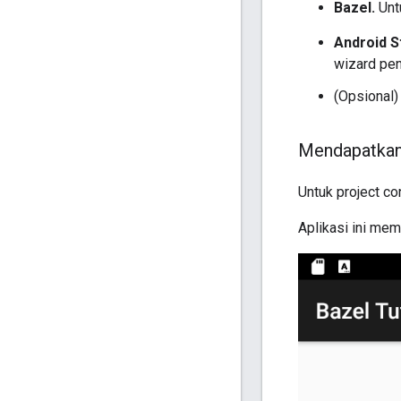
Bazel.
Untu
Android S
wizard pe
(Opsional
Mendapatkan
Untuk project co
Aplikasi ini mem