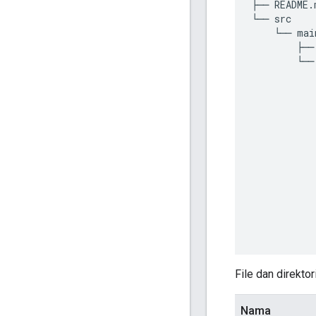
├── README.
└── src
    └── mai
        ├──
        └──
           
           
           
           
           
           
           
           
           
           
           
           
File dan direktor
Nama