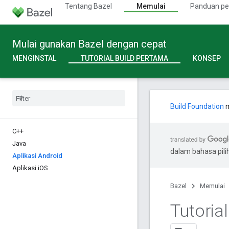
Tentang Bazel
Memulai
Panduan p
Mulai gunakan Bazel dengan cepat
MENGINSTAL
TUTORIAL BUILD PERTAMA
KONSEP
Build Foundation
m
C++
Java
dalam bahasa pil
Aplikasi Android
Aplikasi i
OS
Bazel
Memulai
Tutoria