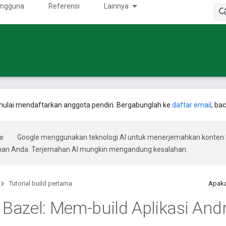
engguna
Referensi
Lainnya
ulai mendaftarkan anggota pendiri. Bergabunglah ke
daftar email
, ba
Google menggunakan teknologi AI untuk menerjemahkan konten 
ihan Anda. Terjemahan AI mungkin mengandung kesalahan.
Tutorial build pertama
Apaka
l Bazel: Mem-build Aplikasi And