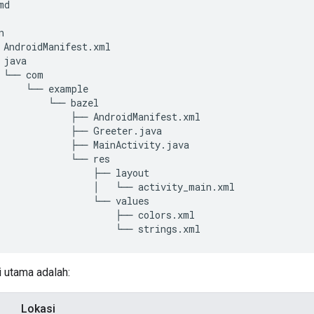
md
n
 AndroidManifest.xml
 java
 └── com
     └── example
         └── bazel
             ├── AndroidManifest.xml
             ├── Greeter.java
             ├── MainActivity.java
             └── res
                 ├── layout
                 │   └── activity_main.xml
                 └── values
                     ├── colors.xml
                     └── strings.xml
i utama adalah:
Lokasi