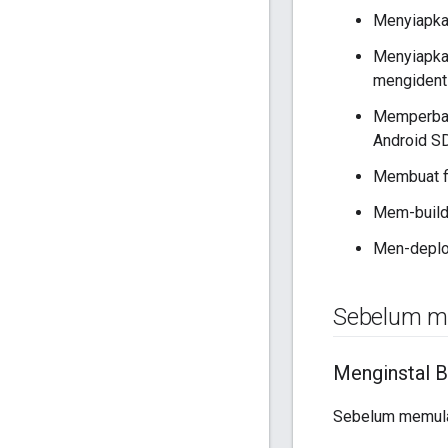
Menyiapkan
Menyiapkan
mengidentif
Memperbar
Android S
Membuat f
Mem-build 
Men-deploy
Sebelum m
Menginstal B
Sebelum memulai 