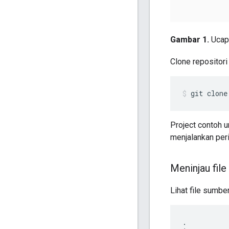
Gambar 1.
Ucapa
Clone repositor
git
clone
Project contoh un
menjalankan perin
Meninjau fil
Lihat file sumber
.