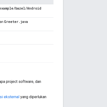
example
/
bazel
/
Android
Greeter
.
java
an
apa project software, dan
i eksternal
yang diperlukan