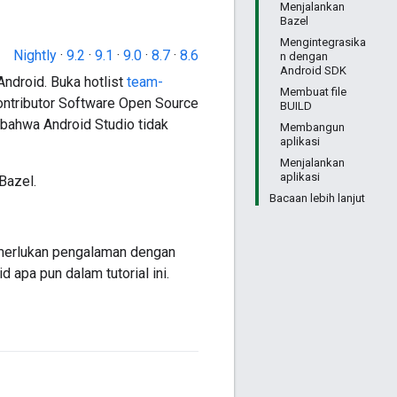
Menjalankan
Bazel
Mengintegrasika
Nightly
·
9.2
·
9.1
·
9.0
·
8.7
·
8.6
n dengan
Android SDK
ndroid. Buka hotlist
team-
Membuat file
ontributor Software Open Source
BUILD
bahwa Android Studio tidak
Membangun
aplikasi
Menjalankan
aplikasi
Bazel.
Bacaan lebih lanjut
memerlukan pengalaman dengan
 apa pun dalam tutorial ini.