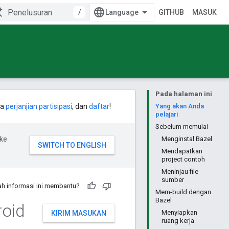
/
GITHUB
MASUK
Pada halaman ini
ca
perjanjian partisipasi
, dan
daftar
!
Yang akan Anda
pelajari
Sebelum memulai
ke
Menginstal Bazel
Mendapatkan
project contoh
Meninjau file
sumber
h informasi ini membantu?
Mem-build dengan
Bazel
roid
Menyiapkan
KIRIM MASUKAN
ruang kerja