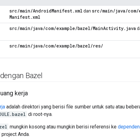
src
/
main
/
Android
Manifest
.
xml
src
/
main
/
java
/
com
/
dan
Manifest
.
xml
src
/
main
/
java
/
com
/
example
/
bazel
/
Main
Activity
.
java
d
src
/
main
/
java
/
com
/
example
/
bazel
/
res
/
dengan Bazel
uang kerja
rja
adalah direktori yang berisi file sumber untuk satu atau beber
DULE.bazel
di root-nya.
zel
mungkin kosong atau mungkin berisi referensi ke
dependens
 project Anda.