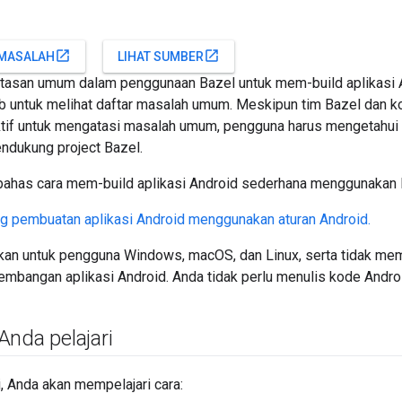
open_in_new
open_in_new
MASALAH
LIHAT SUMBER
tasan umum dalam penggunaan Bazel untuk mem-build aplikasi A
b untuk melihat daftar masalah umum. Meskipun tim Bazel dan k
ktif untuk mengatasi masalah umum, pengguna harus mengetahui 
ndukung project Bazel.
mbahas cara mem-build aplikasi Android sederhana menggunakan 
 pembuatan aplikasi Android menggunakan aturan Android.
tujukan untuk pengguna Windows, macOS, dan Linux, serta tidak 
mbangan aplikasi Android. Anda tidak perlu menulis kode Android
Anda pelajari
ni, Anda akan mempelajari cara: