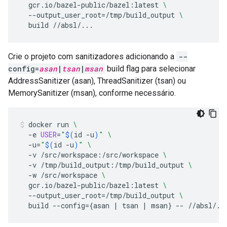
gcr.io/bazel-public/bazel:latest
\
--output_user_root
=
/tmp/build_output
\
build
//absl/...
Crie o projeto com sanitizadores adicionando a
--
config=
asan
|
tsan
|
msan
build flag para selecionar
AddressSanitizer (asan), ThreadSanitizer (tsan) ou
MemorySanitizer (msan), conforme necessário.
docker
run
\
-e
USER
=
"
$(
id
-u
)
"
\
-u
=
"
$(
id
-u
)
"
\
-v
/src/workspace:/src/workspace
\
-v
/tmp/build_output:/tmp/build_output
\
-w
/src/workspace
\
gcr.io/bazel-public/bazel:latest
\
--output_user_root
=
/tmp/build_output
\
build
--config
={
asan
|
tsan
|
msan
}
--
//absl/..