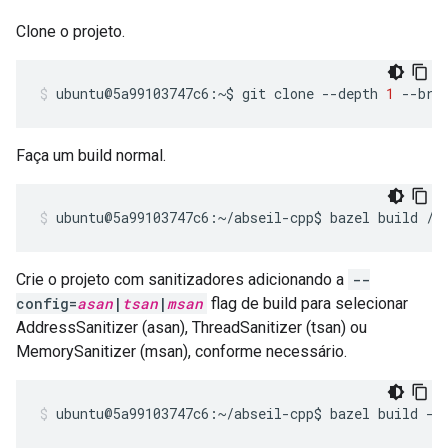
Clone o projeto.
ubuntu@5a99103747c6:~$
git
clone
--depth
1
--bra
Faça um build normal.
ubuntu@5a99103747c6:~/abseil-cpp$
bazel
build
//
Crie o projeto com sanitizadores adicionando a
--
config=
asan
|
tsan
|
msan
flag de build para selecionar
AddressSanitizer (asan), ThreadSanitizer (tsan) ou
MemorySanitizer (msan), conforme necessário.
ubuntu@5a99103747c6:~/abseil-cpp$
bazel
build
--