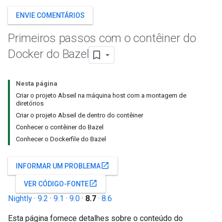
ENVIE COMENTÁRIOS
Primeiros passos com o contêiner do
Docker do Bazel
Nesta página
Criar o projeto Abseil na máquina host com a montagem de
diretórios
Criar o projeto Abseil de dentro do contêiner
Conhecer o contêiner do Bazel
Conhecer o Dockerfile do Bazel
open_in_new
INFORMAR UM PROBLEMA
open_in_new
VER CÓDIGO-FONTE
Nightly
·
9.2
·
9.1
·
9.0
·
8.7
·
8.6
Esta página fornece detalhes sobre o conteúdo do