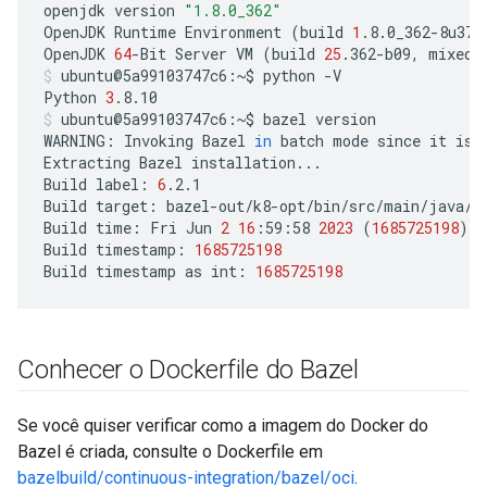
openjdk
version
"1.8.0_362"
OpenJDK
Runtime
Environment
(
build
1
.8.0_362-8u372
OpenJDK
64
-Bit
Server
VM
(
build
25
.362-b09,
mixed
ubuntu@5a99103747c6:~$
python
-V

Python
3
.8.10
ubuntu@5a99103747c6:~$
bazel
version

WARNING:
Invoking
Bazel
in
batch
mode
since
it
is
Extracting
Bazel
installation...

Build
label:
6
.2.1

Build
target:
bazel-out/k8-opt/bin/src/main/java/co
Build
time:
Fri
Jun
2
16
:59:58
2023
(
1685725198
)
Build
timestamp:
1685725198
Build
timestamp
as
int:
1685725198
Conhecer o Dockerfile do Bazel
Se você quiser verificar como a imagem do Docker do
Bazel é criada, consulte o Dockerfile em
bazelbuild/continuous-integration/bazel/oci
.