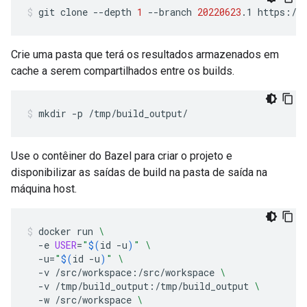
git
clone
--depth
1
--branch
20220623
.1
https://
Crie uma pasta que terá os resultados armazenados em
cache a serem compartilhados entre os builds.
mkdir
-p
/tmp/build_output/
Use o contêiner do Bazel para criar o projeto e
disponibilizar as saídas de build na pasta de saída na
máquina host.
docker
run
\
-e
USER
=
"
$(
id
-u
)
"
\
-u
=
"
$(
id
-u
)
"
\
-v
/src/workspace:/src/workspace
\
-v
/tmp/build_output:/tmp/build_output
\
-w
/src/workspace
\