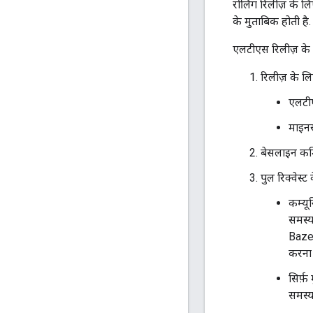
रोलिंग रिलीज़ के ल
के मुताबिक होती है.
एलटीएस रिलीज़ के ल
रिलीज़ के ल
एलटीए
माइनर
बेसलाइन कम
पुल रिक्वेस्ट 
कम्यू
समस्य
Bazel
करना ह
सिर्फ
समस्य