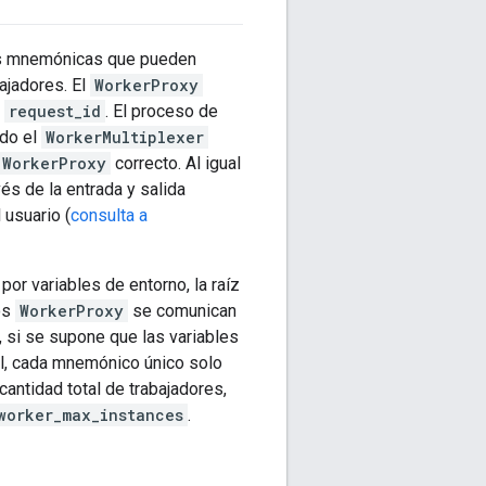
rtas mnemónicas que pueden
ajadores. El
WorkerProxy
n
request_id
. El proceso de
ndo el
WorkerMultiplexer
WorkerProxy
correcto. Al igual
és de la entrada y salida
 usuario (
consulta a
por variables de entorno, la raíz
os
WorkerProxy
se comunican
, si se supone que las variables
el, cada mnemónico único solo
cantidad total de trabajadores,
worker_max_instances
.