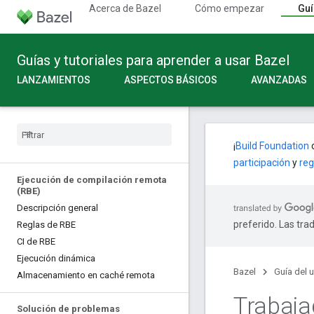
Acerca de Bazel
Cómo empezar
Guí
Guías y tutoriales para aprender a usar Bazel
LANZAMIENTOS
ASPECTOS BÁSICOS
AVANZADAS
¡
Build Foundation
c
participación
y
reg
Ejecución de compilación remota
(RBE)
Descripción general
preferido. Las tra
Reglas de RBE
CI de RBE
Ejecución dinámica
Bazel
Guía del 
Almacenamiento en caché remota
Trabaja
Solución de problemas