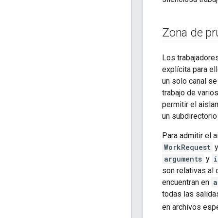
Zona de pr
Los trabajadore
explícita para e
un solo canal se
trabajo de vario
permitir el aisla
un subdirectorio
Para admitir el 
WorkRequest
y
arguments
y
i
son relativas a
encuentran en
a
todas las salida
en archivos esp