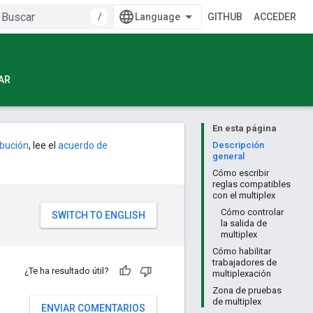
/
GITHUB
ACCEDER
AR
En esta página
ribución
, lee el
acuerdo de
Descripción
general
Cómo escribir
reglas compatibles
con el multiplex
Cómo controlar
la salida de
multiplex
Cómo habilitar
trabajadores de
¿Te ha resultado útil?
multiplexación
Zona de pruebas
de multiplex
ENVIAR COMENTARIOS