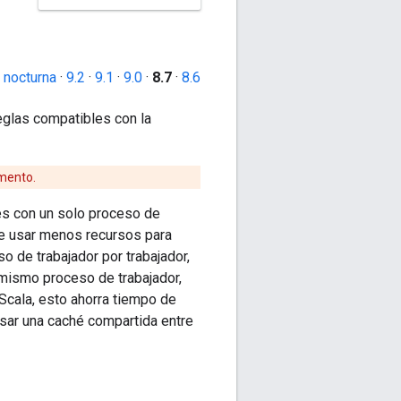
 nocturna
·
9.2
·
9.1
·
9.0
·
8.7
·
8.6
reglas compatibles con la
mento.
es con un solo proceso de
de usar menos recursos para
o de trabajador por trabajador,
mismo proceso de trabajador,
Scala, esto ahorra tiempo de
usar una caché compartida entre