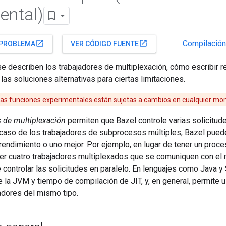
ental)
Compilación
open_in_new
open_in_new
 PROBLEMA
VER CÓDIGO FUENTE
se describen los trabajadores de multiplexación, cómo escribir 
 las soluciones alternativas para ciertas limitaciones.
as funciones experimentales están sujetas a cambios en cualquier mo
s de multiplexación
permiten que Bazel controle varias solicitud
el caso de los trabajadores de subprocesos múltiples, Bazel pue
rendimiento o uno mejor. Por ejemplo, en lugar de tener un proces
er cuatro trabajadores multiplexados que se comuniquen con el 
controlar las solicitudes en paralelo. En lenguajes como Java y 
 la JVM y tiempo de compilación de JIT, y, en general, permite 
adores del mismo tipo.