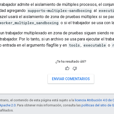
rabajador admite el aislamiento de múltiples procesos, el conju
idad agregando
supports-multiplex-sandboxing
al
execut
azel usará el aislamiento de zona de pruebas múltiplex si se pa
worker_multiplex_sandboxing
o si el trabajador se usa con l
un trabajador multiplexado en zona de pruebas siguen siendo rela
trabajador. Por lo tanto, si un archivo se usa para ejecutar el tr
 entrada en el argumento flagfile y en
tools
,
executable
o
¿Te ha resultado útil?
ENVIAR COMENTARIOS
trario, el contenido de esta página está sujeto a la
licencia Atribución 4.0 d
 Apache 2.0
. Para obtener más información, consulta las
políticas del sitio de
afiliados.