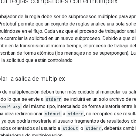
ir reglas compatibles con el multiplex
abajador de la regla debe ser de subprocesos múltiples para ap
Protobuf permite que un conjunto de reglas analice una sola solici
ulándose en el flujo. Cada vez que el proceso de trabajador anali
e controlar la solicitud en un nuevo subproceso. Debido a que 
ibir en la transmisión al mismo tiempo, el proceso de trabajo d
scriban de forma atómica (los mensajes no se superpongan). La
la solicitud que están controlando.
ar la salida de multiplex
 de multiplexación deben tener más cuidado al manipular su sal
odo lo que se envíe a
stderr
se incluirá en un solo archivo de 
kerProxy
del mismo tipo, intercalado de forma aleatoria entre l
na idea redireccionar
stdout
a
stderr
, no recopiles ese resu
, ya que podría mostrarle al usuario fragmentos de resultados di
tados orientados al usuario a
stdout
o
stderr
, deberás camb
trabajadores de multiplexación.