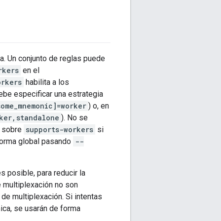
a. Un conjunto de reglas puede
rkers
en el
orkers
habilita a los
ebe especificar una estrategia
some_mnemonic]=worker
) o, en
ker,standalone
). No se
d sobre
supports-workers
si
 forma global pasando
--
 posible, para reducir la
e multiplexación no son
de multiplexación. Si intentas
ica, se usarán de forma