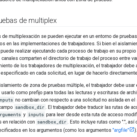
uebas de multiplex
s de multiplexación se pueden ejecutar en un entorno de prueba
llos en las implementaciones de trabajadores. Si bien el aislami
 puede realizar ejecutando cada proceso de trabajo en su propio
s canales comparten el directorio de trabajo del proceso entre va
miento de los trabajadores de multiplexación, el trabajador debe a
 especificado en cada solicitud, en lugar de hacerlo directamente 
aislamiento de zona de pruebas múltiple, el trabajador debe usa
 usarlo como prefijo para todas las lecturas y escrituras de arch
nputs
no cambian con respecto a una solicitud no aislada en el
l campo
sandbox_dir
. El trabajador debe traducir las rutas de 
rguments
y
inputs
para leer desde esta ruta de acceso modif
s en relación con
sandbox_dir
. Esto incluye rutas como ".", as
ecificados en los argumentos (como los argumentos
"argfile"
).