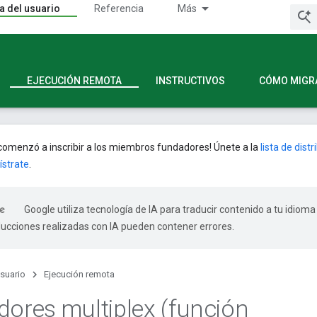
a del usuario
Referencia
Más
EJECUCIÓN REMOTA
INSTRUCTIVOS
CÓMO MIGR
omenzó a inscribir a los miembros fundadores! Únete a la
lista de dist
ístrate
.
Google utiliza tecnología de IA para traducir contenido a tu idioma
ducciones realizadas con IA pueden contener errores.
usuario
Ejecución remota
dores multiplex (función