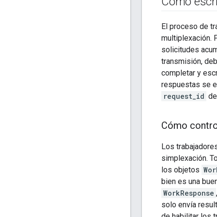
Cómo escrib
El proceso de tr
multiplexación. 
solicitudes acum
transmisión, deb
completar y escr
respuestas se e
request_id
de 
Cómo control
Los trabajadores
simplexación. T
los objetos
Wor
bien es una bue
WorkResponse
solo envía resul
de habilitar los 