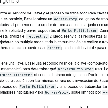
n general
ntre el servidor de Bazel y el proceso de trabajador. Para cie
s en paralelo, Bazel obtiene un
WorkerProxy
del grupo de trab
citudes al proceso de trabajador de forma secuencial junto con u
sa la solicitud y envía respuestas al
WorkerMultiplexer
. Cua
esta, analiza el
request_id
y, luego, reenvía las respuestas al
ajadores no multiplexados, toda la comunicación se realiza a trav
a herramienta no puede usar
stderr
para la salida visible para el
tiene una llave. Bazel usa el código hash de la clave (compuesto 
la mnemónica) para determinar qué
WorkerMultiplexer
usar. L
orkerMultiplexer
si tienen el mismo código hash. Por lo tanto
raíz de ejecución son las mismas en una sola invocación de Baz
 proceso de
WorkerMultiplexer
y un proceso de trabajador. La 
abajadores habituales y los
WorkerProxy
, sigue limitada por
--