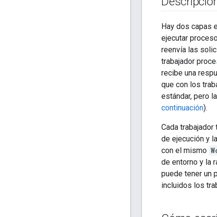
Descripció
Hay dos capas e
ejecutar proceso
reenvía las soli
trabajador proce
recibe una respu
que con los trab
estándar, pero l
continuación
).
Cada trabajador 
de ejecución y 
con el mismo
W
de entorno y la 
puede tener un
incluidos los tr