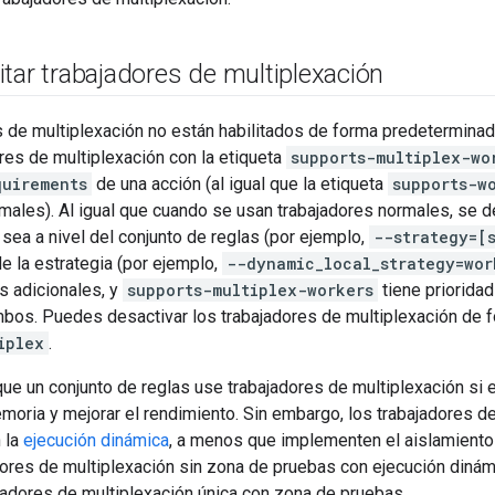
tar trabajadores de multiplexación
 de multiplexación no están habilitados de forma predeterminad
ores de multiplexación con la etiqueta
supports-multiplex-wo
quirements
de una acción (al igual que la etiqueta
supports-w
males). Al igual que cuando se usan trabajadores normales, se d
a sea a nivel del conjunto de reglas (por ejemplo,
--strategy=[
de la estrategia (por ejemplo,
--dynamic_local_strategy=wor
s adicionales, y
supports-multiplex-workers
tiene priorida
mbos. Puedes desactivar los trabajadores de multiplexación de
iplex
.
e un conjunto de reglas use trabajadores de multiplexación si es
moria y mejorar el rendimiento. Sin embargo, los trabajadores d
 la
ejecución dinámica
, a menos que implementen el aislamiento 
dores de multiplexación sin zona de pruebas con ejecución dinám
jadores de multiplexación única con zona de pruebas.