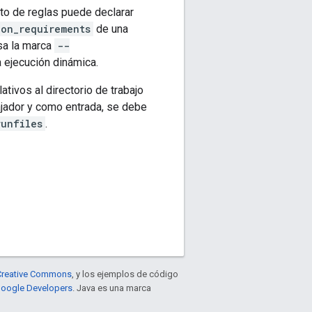
nto de reglas puede declarar
ion_requirements
de una
sa la marca
--
a ejecución dinámica.
tivos al directorio de trabajo
abajador y como entrada, se debe
runfiles
.
e Creative Commons
, y los ejemplos de código
 Google Developers
. Java es una marca