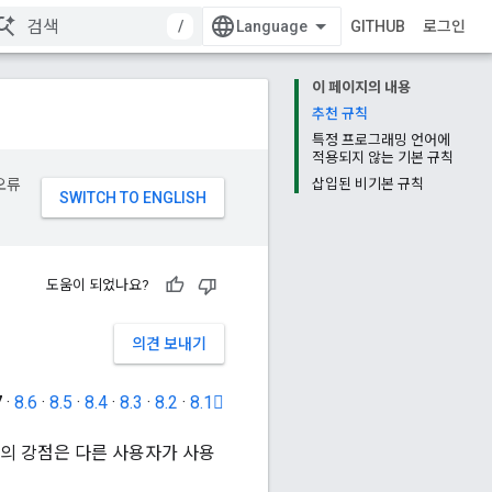
/
GITHUB
로그인
이 페이지의 내용
추천 규칙
특정 프로그래밍 언어에
적용되지 않는 기본 규칙
오류
삽입된 비기본 규칙
도움이 되었나요?
의견 보내기
7
·
8.6
·
8.5
·
8.4
·
8.3
·
8.2
·
8.1
l의 강점은 다른 사용자가 사용