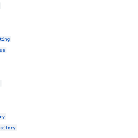
ting
ue
e
ry
sitory