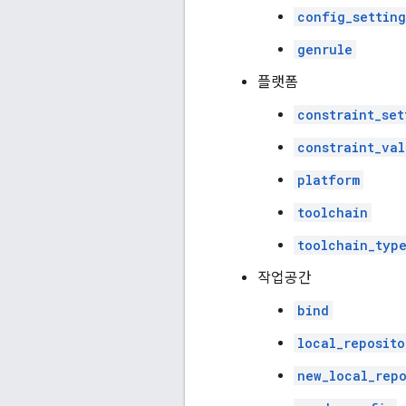
config_setting
genrule
플랫폼
constraint_set
constraint_val
platform
toolchain
toolchain_typ
작업공간
bind
local_reposito
new_local_repo