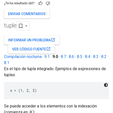
¿Te ha resultado útil?
ENVIAR COMENTARIOS
tuple
open_in_new
INFORMAR UN PROBLEMA
open_in_new
VER CÓDIGO FUENTE
Compilación nocturna
·
9.1
·
9.0
·
8.7
·
8.6
·
8.5
·
8.4
·
8.3
·
8.2
·
8.1
Es el tipo de tupla integrado. Ejemplos de expresiones de
tuplas:
x = (1, 2, 3)
Se puede acceder a los elementos con la indexación
(comienza en
0
):