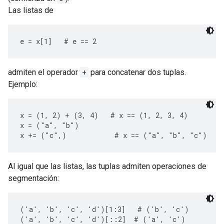
Las listas de
e = x[1]   # e == 2
admiten el operador
+
para concatenar dos tuplas.
Ejemplo:
x = (1, 2) + (3, 4)   # x == (1, 2, 3, 4)

x = ("a", "b")

x += ("c",)            # x == ("a", "b", "c")
Al igual que las listas, las tuplas admiten operaciones de
segmentación:
('a', 'b', 'c', 'd')[1:3]   # ('b', 'c')

('a', 'b', 'c', 'd')[::2]  # ('a', 'c')
