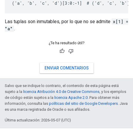
('a', 'b', 'c', 'd')[3:0:-1]  # ('d', 'c', 'b')
Las tuplas son inmutables, por lo que no se admite
x[1] =
"a"
.
¿Te ha resultado útil?
ENVIAR COMENTARIOS
Salvo que se indique lo contrario, el contenido de esta página está
sujeto a la
licencia Atribución 4.0 de Creative Commons
, y los ejemplos
de código están sujetos a la
licencia Apache 2.0
. Para obtener más
información, consulta las
políticas del sitio de Google Developers
. Java
es una marca registrada de Oracle o sus afiliados.
Última actualización: 2026-05-07 (UTC)