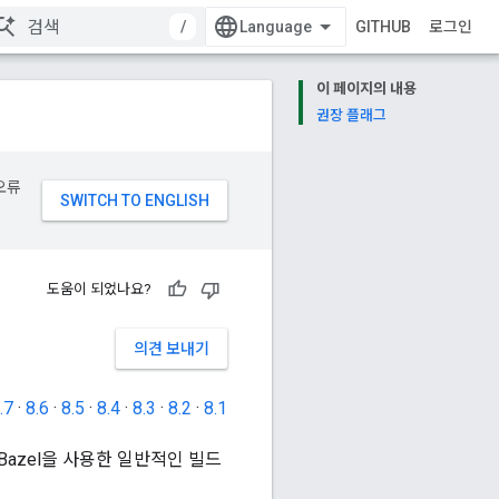
/
GITHUB
로그인
이 페이지의 내용
권장 플래그
오류
도움이 되었나요?
의견 보내기
.7
·
8.6
·
8.5
·
8.4
·
8.3
·
8.2
·
8.1
Bazel을 사용한 일반적인 빌드