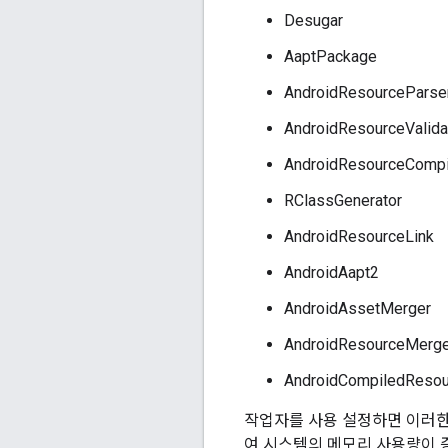
Desugar
AaptPackage
AndroidResourceParse
AndroidResourceValida
AndroidResourceCompi
RClassGenerator
AndroidResourceLink
AndroidAapt2
AndroidAssetMerger
AndroidResourceMerge
AndroidCompiledReso
작업자를 사용 설정하면 이러한 
여 시스템의 메모리 사용량이 