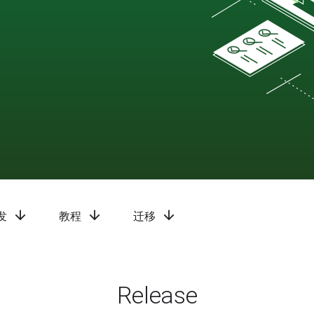
arrow_downward
arrow_downward
arrow_downward
发
教程
迁移
Release