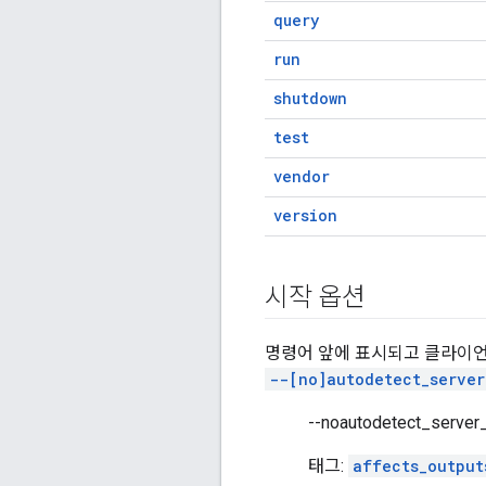
query
run
shutdown
test
vendor
version
시작 옵션
명령어 앞에 표시되고 클라이언
--[no]autodetect_server
--noautodetect_se
태그:
affects_output