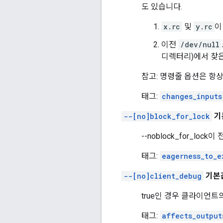
도 있습니다.
x.rc
및
y.rc
이
이전
/dev/null
디렉터리)에서 찾은
참고: 명령줄 옵션은 항상 
태그:
changes_inputs
--[no]block_for_lock
기본
--noblock_for_l
태그:
eagerness_to_e
--[no]client_debug
기본값:
true인 경우 클라이언트
태그:
affects_output