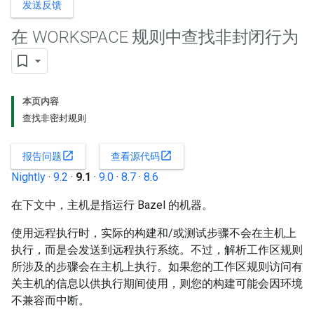
发送反馈
在 WORKSPACE 规则中查找非封闭行为
本页内容
查找非密封规则
open_in_new
open_in_new
报告问题
查看源代码
Nightly
·
9.2
·
9.1
·
9.0
·
8.7
·
8.6
在下文中，主机是指运行 Bazel 的机器。
使用远程执行时，实际的构建和/或测试步骤不会在主机上
执行，而是会发送到远程执行系统。不过，解析工作区规则
所涉及的步骤会在主机上执行。如果您的工作区规则访问有
关主机的信息以供执行期间使用，则您的构建可能会因环境
不兼容而中断。