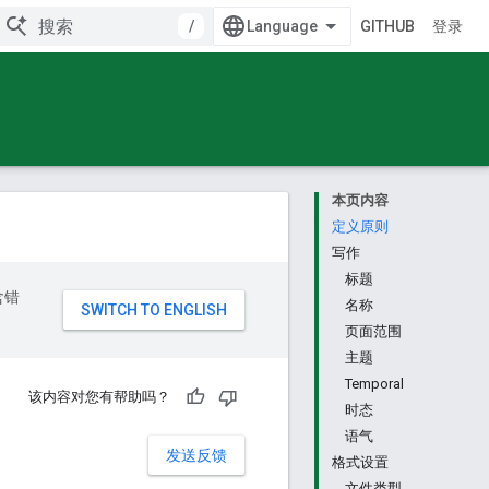
/
GITHUB
登录
本页内容
定义原则
写作
标题
含错
名称
页面范围
主题
Temporal
该内容对您有帮助吗？
时态
语气
发送反馈
格式设置
文件类型