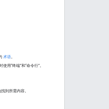
的
术语
。
用“终端”和“命令行”。
地找到所需内容。