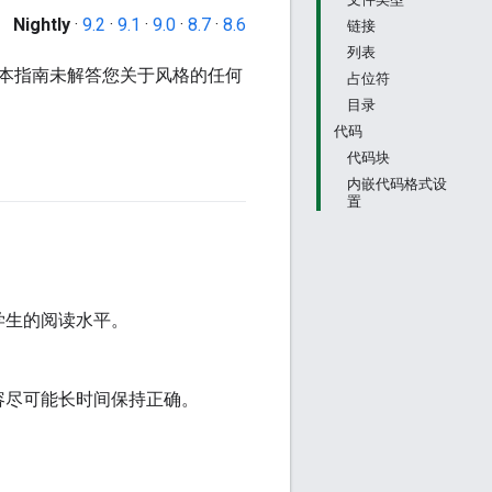
Nightly
·
9.2
·
9.1
·
9.0
·
8.7
·
8.6
链接
列表
果本指南未解答您关于风格的任何
占位符
目录
代码
代码块
内嵌代码格式设
置
学生的阅读水平。
容尽可能长时间保持正确。