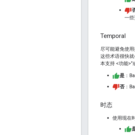
一些
Temporal
尽可能避免使用按
这些术语很快就会
本支持 <功能>”或
是
：Ba
否
：Ba
时态
使用现在