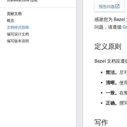
State
Machine 指南
open_in_new
报告问题
贡献文档
感谢您为 Ba
概览
问题，请遵循
G
文档样式指南
编写设计文档
编写版本说明
定义原则
Bazel 文档应
简洁。
尽
清晰。
使
一致。
在
正确。
撰
写作