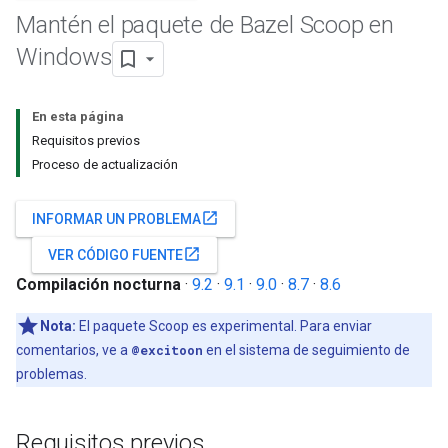
Mantén el paquete de Bazel Scoop en
Windows
En esta página
Requisitos previos
Proceso de actualización
open_in_new
INFORMAR UN PROBLEMA
open_in_new
VER CÓDIGO FUENTE
Compilación nocturna
·
9.2
·
9.1
·
9.0
·
8.7
·
8.6
Nota:
El paquete Scoop es experimental. Para enviar
comentarios, ve a
@excitoon
en el sistema de seguimiento de
problemas.
Requisitos previos