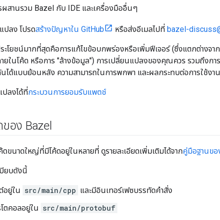
รผสานรวม Bazel กับ IDE และเครื่องมืออื่นๆ
นแปลง โปรด
สร้างปัญหาใน GitHub
หรือส่งอีเมลไปที่
bazel-discuss
ีประโยชน์มากที่สุดคือการแก้ไขข้อบกพร่องหรือเพิ่มฟีเจอร์ (ซึ่งแตกต่างจ
งภายในโค้ด หรือการ "ล้างข้อมูล") การเปลี่ยนแปลงของคุณควร รวมถึ
ากันได้แบบย้อนหลัง ความสามารถในการพกพา และผลกระทบต่อการใช้งาน
แปลงได้ที่
กระบวนการยอมรับแพตช์
้ดของ Bazel
ดขนาดใหญ่ที่มีโค้ดอยู่ในหลายที่ ดูรายละเอียดเพิ่มเติมได้จาก
คู่มือฐานขอ
ียบดังนี้
ต์อยู่ใน
src/main/cpp
และมีอินเทอร์เฟซบรรทัดคำสั่ง
รโตคอลอยู่ใน
src/main/protobuf