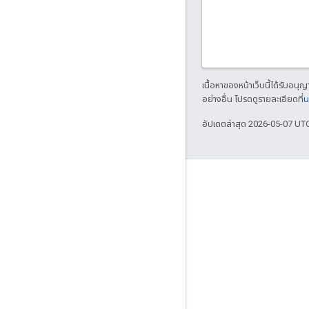
เนื้อหาของหน้าเว็บนี้ได้รับอนุ
อย่างอื่น โปรดดูรายละเอียดที่
น
อัปเดตล่าสุด 2026-05-07 UT
เกี่ยวกับ
ใครกำลังใช้ Bazel
มีส่วนร่วม
โมเดลการกำกับดูแล
โมเดลรุ่น
หลักเกณฑ์ของแบรนด์