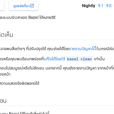
Nightly
·
9.1
·
9.0
open_in_new
ดูแหล่งที่มา
และระบบนิเวศของ Bazel ได้หลายวิธี
ดเห็น
าจพบสิ่งต่างๆ ที่ปรับปรุงได้ คุณช่วยได้โดย
รายงานปัญหา
ในกรณีต่อไ
้องหรือคุณพบข้อบกพร่องที่
แก้ไขได้โดยใช้
bazel clean
เท่านั้น
บไม่สมบูรณ์หรือไม่ชัดเจน นอกจากนี้ คุณยังรายงานปัญหา จากหน้าที่กำลัง
องหน้า
อความแสดงข้อผิดพลาดได้
มชน
ุมชน Bazel ได้โดยทำสิ่งต่อไปนี้