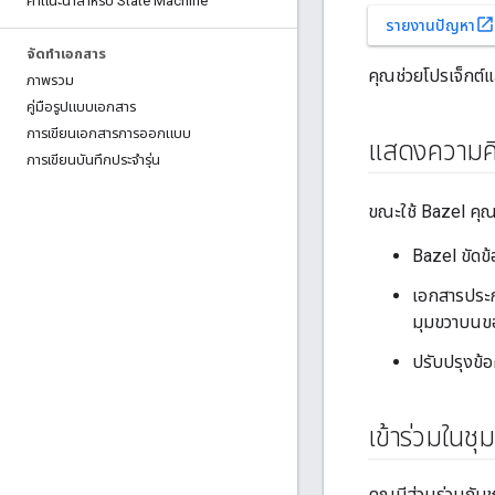
คําแนะนําสําหรับ State Machine
open_in_new
รายงานปัญหา
จัดทําเอกสาร
คุณช่วยโปรเจ็กต์
ภาพรวม
คู่มือรูปแบบเอกสาร
การเขียนเอกสารการออกแบบ
แสดงความคิ
การเขียนบันทึกประจํารุ่น
ขณะใช้ Bazel คุณอ
Bazel ขัดข
เอกสารประกอ
มุมขวาบนข
ปรับปรุงข้
เข้าร่วมในชุ
คุณมีส่วนร่วมกับช