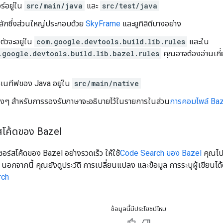
อร์อยู่ใน
src/main/java
และ
src/test/java
ลักซึ่งส่วนใหญ่ประกอบด้วย
SkyFrame
และยูทิลิตีบางอย่าง
ัวจะอยู่ใน
com.google.devtools.build.lib.rules
และใน
.google.devtools.build.lib.bazel.rules
คุณอาจต้องอ่านเกี่
ซเนทีฟของ Java อยู่ใน
src/main/native
ต่างๆ สำหรับการรองรับภาษาจะอธิบายไว้ในรายการในส่วน
การคอมไพล์ Baz
สโค้ดของ Bazel
ร์สโค้ดของ Bazel อย่างรวดเร็ว ให้ใช้
Code Search ของ Bazel
คุณไปย
นอกจากนี้ คุณยังดูประวัติ การเปลี่ยนแปลง และข้อมูล การระบุผู้เขียนได้ด้
rch
ข้อมูลนี้มีประโยชน์ไหม