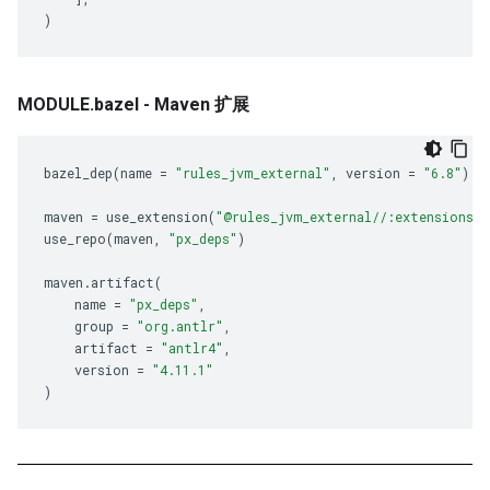
)
MODULE.bazel - Maven 扩展
bazel_dep
(
name
=
"rules_jvm_external"
,
version
=
"6.8"
)
maven
=
use_extension
(
"@rules_jvm_external//:extensions.b
use_repo
(
maven
,
"px_deps"
)
maven
.
artifact
(
name
=
"px_deps"
,
group
=
"org.antlr"
,
artifact
=
"antlr4"
,
version
=
"4.11.1"
)