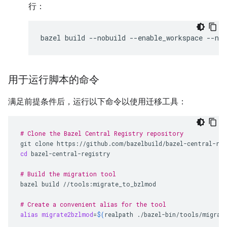
行：
bazel
build
--nobuild
--enable_workspace
--no
用于运行脚本的命令
满足前提条件后，运行以下命令以使用迁移工具：
# Clone the Bazel Central Registry repository
git
clone
cd
bazel-central-registry

# Build the migration tool
bazel
build
//tools:migrate_to_bzlmod

# Create a convenient alias for the tool
alias
migrate2bzlmod
=
$(
realpath
./bazel-bin/tools/migrat