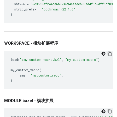
sha256
=
"6c3568ef244ce6b874694eeeecb83ed4f5d5dff6cf037c
strip_prefix
=
"cockroach-22.1.6"
,
)
WORKSPACE - 模块扩展程序
load
(
":my_custom_macro.bzl"
,
"my_custom_macro"
)
my_custom_macro
(
name
=
"my_custom_repo"
,
)
MODULE.bazel - 模块扩展