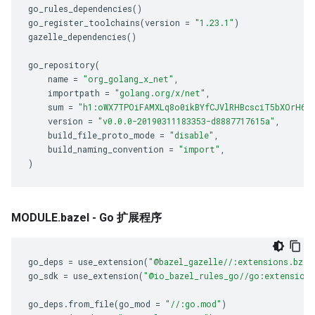
go_rules_dependencies
()
go_register_toolchains
(
version
=
"1.23.1"
)
gazelle_dependencies
()
go_repository
(
name
=
"org_golang_x_net"
,
importpath
=
"golang.org/x/net"
,
sum
=
"h1:oWX7TPOiFAMXLq8o0ikBYfCJVlRHBcsciT5bXOrH62
version
=
"v0.0.0-20190311183353-d8887717615a"
,
build_file_proto_mode
=
"disable"
,
build_naming_convention
=
"import"
,
)
MODULE.bazel - Go 扩展程序
go_deps
=
use_extension
(
"@bazel_gazelle//:extensions.bzl"
go_sdk
=
use_extension
(
"@io_bazel_rules_go//go:extensions
go_deps
.
from_file
(
go_mod
=
"//:go.mod"
)