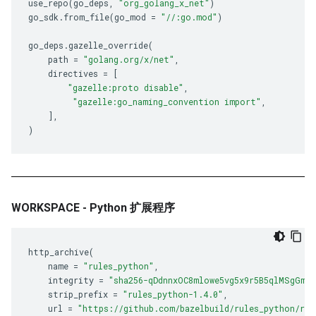
use_repo
(
go_deps
,
"org_golang_x_net"
)
go_sdk
.
from_file
(
go_mod
=
"//:go.mod"
)
go_deps
.
gazelle_override
(
path
=
"golang.org/x/net"
,
directives
=
[
"gazelle:proto disable"
,
"gazelle:go_naming_convention import"
,
],
)
WORKSPACE - Python 扩展程序
http_archive
(
name
=
"rules_python"
,
integrity
=
"sha256-qDdnnxOC8mlowe5vg5x9r5B5qlMSgGmh8
strip_prefix
=
"rules_python-1.4.0"
,
url
=
"https://github.com/bazelbuild/rules_python/rel