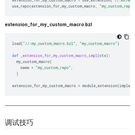
extension_for_my_custom_macro
=
use_extension
(
"//:extens
use_repo
(
extension_for_my_custom_macro
,
"my_custom_repo"
extension_for_my_custom_macro.bzl
load
(
"//:my_custom_macro.bzl"
,
"my_custom_macro"
)
def
_extension_for_my_custom_macro_impl
(
ctx
):
my_custom_macro
(
name
=
"my_custom_repo"
,
)
extension_for_my_custom_macro
=
module_extension
(
impleme
调试技巧