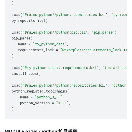
)
load
(
"@rules_python//python:repositories.bzl"
,
"py_repos
py_repositories
()
load
(
"@rules_python//python:pip.bzl"
,
"pip_parse"
)
pip_parse
(
name
=
"my_python_deps"
,
requirements_lock
=
"@example//:requirements_lock.txt
)
load
(
"@my_python_deps//:requirements.bzl"
,
"install_deps"
install_deps
()
load
(
"@rules_python//python:repositories.bzl"
,
"python_r
python_register_toolchains
(
name
=
"python_3_11"
,
python_version
=
"3.11"
,
)
MODULE.bazel - Python 扩展程序