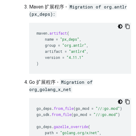
Maven 扩展程序 -
Migration of org.antlr
(px_deps):
maven
.
artifact
(
name
=
"px_deps"
,
group
=
"org.antlr"
,
artifact
=
"antlr4"
,
version
=
"4.11.1"
)
Go 扩展程序 -
Migration of
org_golang_x_net
go_deps
.
from_file
(
go_mod
=
"//:go.mod"
)
go_sdk
.
from_file
(
go_mod
=
"//:go.mod"
)
go_deps
.
gazelle_override
(
path
=
"golang.org/x/net"
,