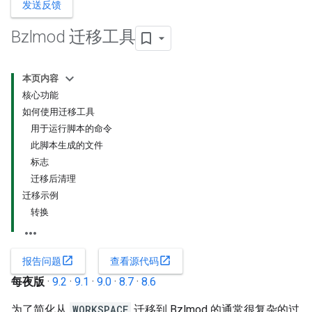
发送反馈
Bzlmod 迁移工具
本页内容
核心功能
如何使用迁移工具
用于运行脚本的命令
此脚本生成的文件
标志
迁移后清理
迁移示例
转换
open_in_new
open_in_new
报告问题
查看源代码
每夜版
·
9.2
·
9.1
·
9.0
·
8.7
·
8.6
为了简化从
WORKSPACE
迁移到 Bzlmod 的通常很复杂的过