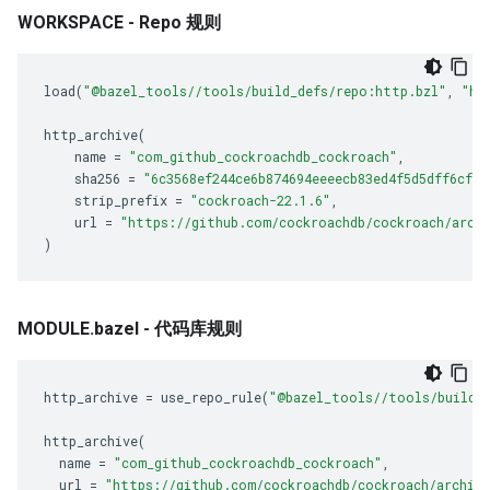
WORKSPACE - Repo 规则
load
(
"@bazel_tools//tools/build_defs/repo:http.bzl"
,
"ht
http_archive
(
name
=
"com_github_cockroachdb_cockroach"
,
sha256
=
"6c3568ef244ce6b874694eeeecb83ed4f5d5dff6cf03
strip_prefix
=
"cockroach-22.1.6"
,
url
=
"https://github.com/cockroachdb/cockroach/archi
)
MODULE.bazel - 代码库规则
http_archive
=
use_repo_rule
(
"@bazel_tools//tools/build_
http_archive
(
name
=
"com_github_cockroachdb_cockroach"
,
url
=
"https://github.com/cockroachdb/cockroach/archive