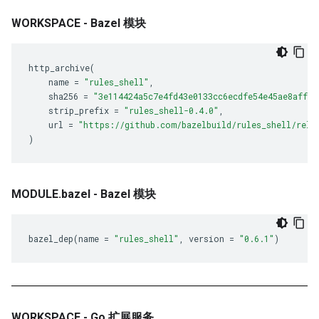
WORKSPACE - Bazel 模块
http_archive
(
name
=
"rules_shell"
,
sha256
=
"3e114424a5c7e4fd43e0133cc6ecdfe54e45ae8affa1
strip_prefix
=
"rules_shell-0.4.0"
,
url
=
"https://github.com/bazelbuild/rules_shell/rele
)
MODULE.bazel - Bazel 模块
bazel_dep
(
name
=
"rules_shell"
,
version
=
"0.6.1"
)
WORKSPACE - Go 扩展服务