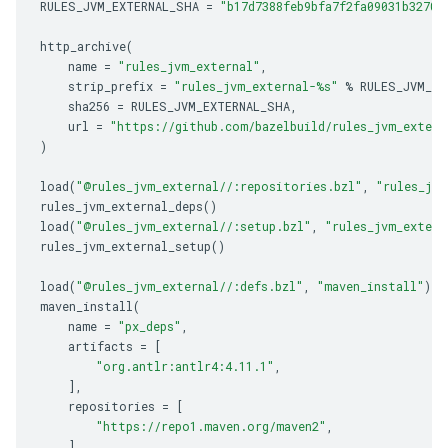
RULES_JVM_EXTERNAL_SHA
=
"b17d7388feb9bfa7f2fa09031b32707
http_archive
(
name
=
"rules_jvm_external"
,
strip_prefix
=
"rules_jvm_external-%s"
%
RULES_JVM_EX
sha256
=
RULES_JVM_EXTERNAL_SHA
,
url
=
"https://github.com/bazelbuild/rules_jvm_extern
)
load
(
"@rules_jvm_external//:repositories.bzl"
,
"rules_jvm
rules_jvm_external_deps
()
load
(
"@rules_jvm_external//:setup.bzl"
,
"rules_jvm_extern
rules_jvm_external_setup
()
load
(
"@rules_jvm_external//:defs.bzl"
,
"maven_install"
)
maven_install
(
name
=
"px_deps"
,
artifacts
=
[
"org.antlr:antlr4:4.11.1"
,
]
,
repositories
=
[
"https://repo1.maven.org/maven2"
,
]
,