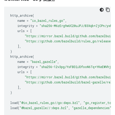
http_archive
(
name
=
"io_bazel_rules_go"
,
integrity
=
"sha256-M6zErg9wUC20uJPJ/B3Xqb+ZjCPn/yxFF
urls
=
[
"https://mirror.bazel.build/github.com/bazelbuild
"https://github.com/bazelbuild/rules_go/releases/
]
,
)
http_archive
(
name
=
"bazel_gazelle"
,
integrity
=
"sha256-12v3pg/YsFBEQJDfooN6Tq+YKeEWVhjuN
urls
=
[
"https://mirror.bazel.build/github.com/bazelbuild
"https://github.com/bazelbuild/bazel-gazelle/rele
]
,
)
load
(
"@io_bazel_rules_go//go:deps.bzl"
,
"go_register_tool
load
(
"@bazel_gazelle//:deps.bzl"
,
"gazelle_dependencies"
,