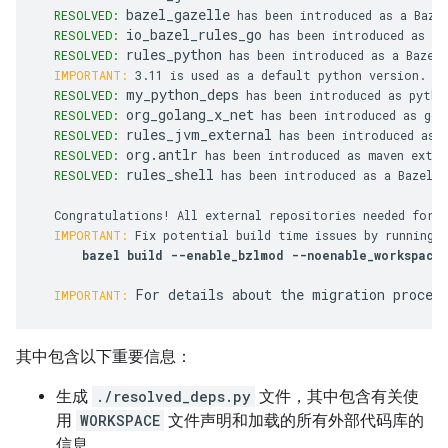
bazel_gazelle
RESOLVED:
 has been introduced as a Bazel
io_bazel_rules_go
RESOLVED:
 has been introduced as a 
rules_python
RESOLVED:
 has been introduced as a Bazel 
IMPORTANT:
 3.11 is used as a default python version. If
my_python_deps
RESOLVED:
 has been introduced as pytho
org_golang_x_net
RESOLVED:
 has been introduced as go 
rules_jvm_external
RESOLVED:
 has been introduced as a
org.antlr
RESOLVED:
 has been introduced as maven exten
rules_shell
RESOLVED:
 has been introduced as a Bazel m
  Congratulations! All external repositories needed for b
IMPORTANT:
 Fix potential build time issues by running t
bazel build --enable_bzlmod --noenable_workspace 
For details about the migration proces
IMPORTANT:
其中包含以下重要信息：
生成
./resolved_deps.py
文件，其中包含有关使
用
WORKSPACE
文件声明和加载的所有外部代码库的
信息。