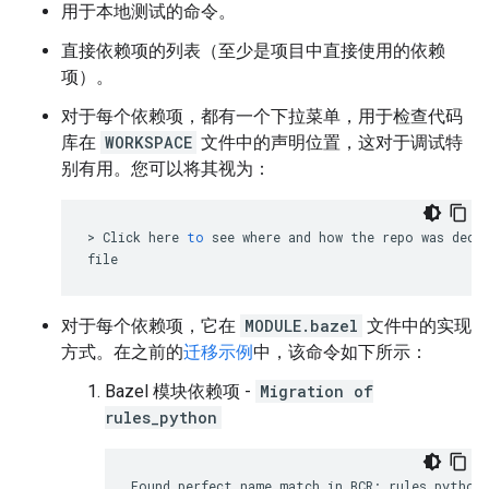
用于本地测试的命令。
直接依赖项的列表（至少是项目中直接使用的依赖
项）。
对于每个依赖项，都有一个下拉菜单，用于检查代码
库在
WORKSPACE
文件中的声明位置，这对于调试特
别有用。您可以将其视为：
>
Click
here
to
see
where
and
how
the
repo
was
decl
file
对于每个依赖项，它在
MODULE.bazel
文件中的实现
方式。在之前的
迁移示例
中，该命令如下所示：
Bazel 模块依赖项 -
Migration of
rules_python
Found
perfect
name
match
in
BCR
:
rules_python