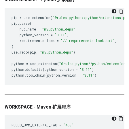
pip
=
use_extension
(
"@rules_python//python/extensions:pip
pip
.
parse
(
hub_name
=
"my_python_deps"
,
python_version
=
"3.11"
,
requirements_lock
=
"//:requirements_lock.txt"
,
)
use_repo
(
pip
,
"my_python_deps"
)
python
=
use_extension
(
"@rules_python//python/extensions
python
.
defaults
(
python_version
=
"3.11"
)
python
.
toolchain
(
python_version
=
"3.11"
)
WORKSPACE - Maven 扩展程序
RULES_JVM_EXTERNAL_TAG
=
"4.5"