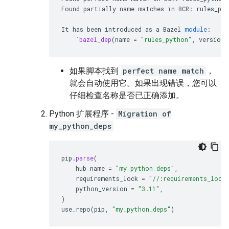
Found
partially
name
matches
in
BCR
:
rules_pyt
It
has
been
introduced
as
a
Bazel
module
:
`
bazel_dep
(
name
=
"rules_python"
,
version
如果脚本找到
perfect name match
，
就会自动使用它。如果出现错误，您可以
仔细检查名称是否已正确添加。
Python 扩展程序 -
Migration of
my_python_deps
pip
.
parse
(
hub_name
=
"my_python_deps"
,
requirements_lock
=
"//:requirements_lock
python_version
=
"3.11"
,
)
use_repo
(
pip
,
"my_python_deps"
)