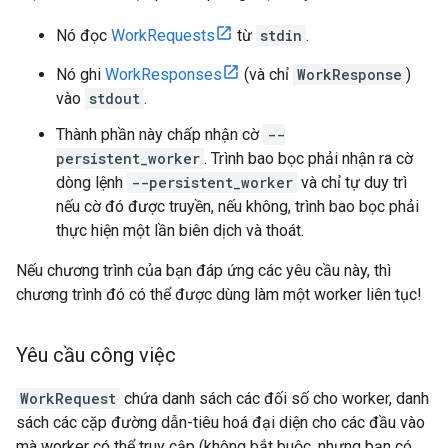
Nó đọc
WorkRequests
từ
stdin
.
Nó ghi
WorkResponses
(và chỉ
WorkResponse
)
vào
stdout
.
Thành phần này chấp nhận cờ
--
persistent_worker
. Trình bao bọc phải nhận ra cờ
dòng lệnh
--persistent_worker
và chỉ tự duy trì
nếu cờ đó được truyền, nếu không, trình bao bọc phải
thực hiện một lần biên dịch và thoát.
Nếu chương trình của bạn đáp ứng các yêu cầu này, thì
chương trình đó có thể được dùng làm một worker liên tục!
Yêu cầu công việc
WorkRequest
chứa danh sách các đối số cho worker, danh
sách các cặp đường dẫn-tiêu hoá đại diện cho các đầu vào
mà worker có thể truy cập (không bắt buộc, nhưng bạn có