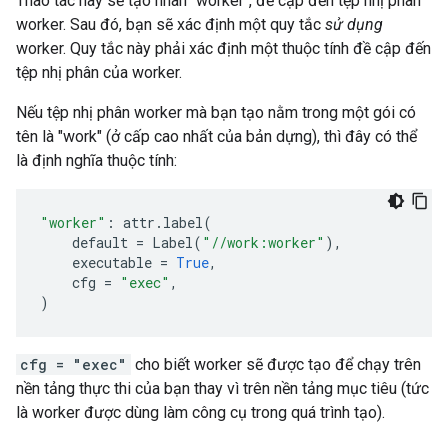
Thao tác này sẽ tạo nhãn "worker", đề cập đến tệp nhị phân
worker. Sau đó, bạn sẽ xác định một quy tắc
sử dụng
worker. Quy tắc này phải xác định một thuộc tính đề cập đến
tệp nhị phân của worker.
Nếu tệp nhị phân worker mà bạn tạo nằm trong một gói có
tên là "work" (ở cấp cao nhất của bản dựng), thì đây có thể
là định nghĩa thuộc tính:
"worker"
:
attr
.
label
(
default
=
Label
(
"//work:worker"
),
executable
=
True
,
cfg
=
"exec"
,
)
cfg = "exec"
cho biết worker sẽ được tạo để chạy trên
nền tảng thực thi của bạn thay vì trên nền tảng mục tiêu (tức
là worker được dùng làm công cụ trong quá trình tạo).