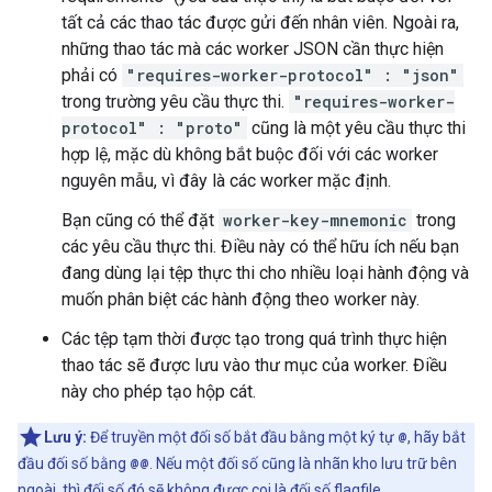
tất cả các thao tác được gửi đến nhân viên. Ngoài ra,
những thao tác mà các worker JSON cần thực hiện
phải có
"requires-worker-protocol" : "json"
trong trường yêu cầu thực thi.
"requires-worker-
protocol" : "proto"
cũng là một yêu cầu thực thi
hợp lệ, mặc dù không bắt buộc đối với các worker
nguyên mẫu, vì đây là các worker mặc định.
Bạn cũng có thể đặt
worker-key-mnemonic
trong
các yêu cầu thực thi. Điều này có thể hữu ích nếu bạn
đang dùng lại tệp thực thi cho nhiều loại hành động và
muốn phân biệt các hành động theo worker này.
Các tệp tạm thời được tạo trong quá trình thực hiện
thao tác sẽ được lưu vào thư mục của worker. Điều
này cho phép tạo hộp cát.
Lưu ý:
Để truyền một đối số bắt đầu bằng một ký tự
@
, hãy bắt
đầu đối số bằng
@@
. Nếu một đối số cũng là nhãn kho lưu trữ bên
ngoài, thì đối số đó sẽ không được coi là đối số flagfile.