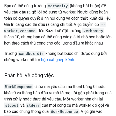
Bạn có thể dùng trường
verbosity
(không bắt buộc) để
yêu cầu đầu ra gỡ lỗi bổ sung từ worker. Người dùng hoàn
toàn có quyền quyết định nội dung và cách thức xuất dữ liệu.
Giá trị càng cao thì đầu ra càng chi tiết. Việc truyền cờ
--
worker_verbose
đến Bazel sẽ đặt trường
verbosity
thành 10, nhưng bạn có thể dùng các giá trị nhỏ hơn hoặc lớn
hơn theo cách thủ công cho các lượng đầu ra khác nhau.
Trường
sandbox_dir
không bắt buộc chỉ được dùng bởi
những worker hỗ trợ
hộp cát ghép kênh
.
Phản hồi về công việc
WorkResponse
chứa mã yêu cầu, mã thoát bằng 0 hoặc
khác 0 và thông báo đầu ra mô tả mọi lỗi gặp phải trong quá
trình xử lý hoặc thực thi yêu cầu. Một worker nên ghi lại
stdout
và
stderr
của mọi công cụ mà worker đó gọi và
báo cáo chúng thông qua
WorkResponse
. Việc ghi vào