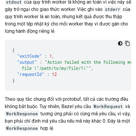
stdout
của quy trình worker là không an toàn vì việc này sẽ
gây trở ngại cho giao thức worker. Việc ghi vào
stderr
của
quy trình worker là an toàn, nhưng kết quả được thu thập
trong một tệp nhật ký cho mỗi worker thay vì được gán cho
từng hành động riêng lẻ.
{
"exitCode"
:
1
,
"output"
:
"Action failed with the following mes
    file \"/path/to/my/file/1\""
,
"requestId"
:
12
}
Theo quy tắc chung đối với protobuf, tất cả các trường đều
không bắt buộc. Tuy nhiên, Bazel yêu cầu
WorkRequest
và
WorkResponse
tương ứng phải có cùng mã yêu cầu, vì vậy,
bạn phải chỉ định mã yêu cầu nếu mã này khác 0. Đây là một
WorkResponse
hợp lệ.