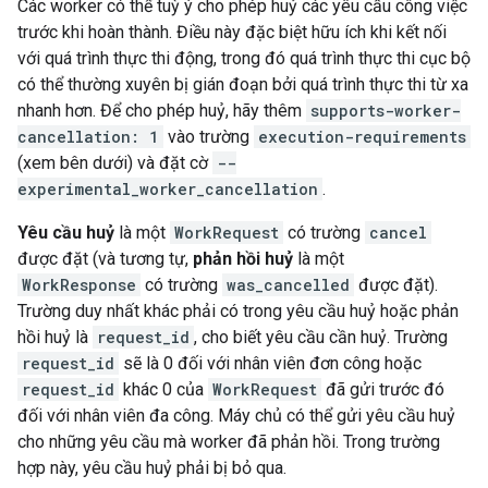
Các worker có thể tuỳ ý cho phép huỷ các yêu cầu công việc
trước khi hoàn thành. Điều này đặc biệt hữu ích khi kết nối
với quá trình thực thi động, trong đó quá trình thực thi cục bộ
có thể thường xuyên bị gián đoạn bởi quá trình thực thi từ xa
nhanh hơn. Để cho phép huỷ, hãy thêm
supports-worker-
cancellation: 1
vào trường
execution-requirements
(xem bên dưới) và đặt cờ
--
experimental_worker_cancellation
.
Yêu cầu huỷ
là một
WorkRequest
có trường
cancel
được đặt (và tương tự,
phản hồi huỷ
là một
WorkResponse
có trường
was_cancelled
được đặt).
Trường duy nhất khác phải có trong yêu cầu huỷ hoặc phản
hồi huỷ là
request_id
, cho biết yêu cầu cần huỷ. Trường
request_id
sẽ là 0 đối với nhân viên đơn công hoặc
request_id
khác 0 của
WorkRequest
đã gửi trước đó
đối với nhân viên đa công. Máy chủ có thể gửi yêu cầu huỷ
cho những yêu cầu mà worker đã phản hồi. Trong trường
hợp này, yêu cầu huỷ phải bị bỏ qua.