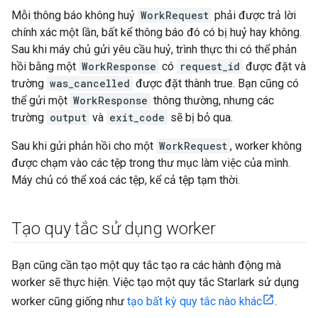
Mỗi thông báo không huỷ
WorkRequest
phải được trả lời
chính xác một lần, bất kể thông báo đó có bị huỷ hay không.
Sau khi máy chủ gửi yêu cầu huỷ, trình thực thi có thể phản
hồi bằng một
WorkResponse
có
request_id
được đặt và
trường
was_cancelled
được đặt thành true. Bạn cũng có
thể gửi một
WorkResponse
thông thường, nhưng các
trường
output
và
exit_code
sẽ bị bỏ qua.
Sau khi gửi phản hồi cho một
WorkRequest
, worker không
được chạm vào các tệp trong thư mục làm việc của mình.
Máy chủ có thể xoá các tệp, kể cả tệp tạm thời.
Tạo quy tắc sử dụng worker
Bạn cũng cần tạo một quy tắc tạo ra các hành động mà
worker sẽ thực hiện. Việc tạo một quy tắc Starlark sử dụng
worker cũng giống như
tạo bất kỳ quy tắc nào khác
.