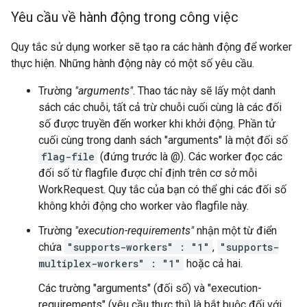
Yêu cầu về hành động trong công việc
Quy tắc sử dụng worker sẽ tạo ra các hành động để worker
thực hiện. Những hành động này có một số yêu cầu.
Trường
"arguments"
. Thao tác này sẽ lấy một danh
sách các chuỗi, tất cả trừ chuỗi cuối cùng là các đối
số được truyền đến worker khi khởi động. Phần tử
cuối cùng trong danh sách "arguments" là một đối số
flag-file
(đứng trước là @). Các worker đọc các
đối số từ flagfile được chỉ định trên cơ sở mỗi
WorkRequest. Quy tắc của bạn có thể ghi các đối số
không khởi động cho worker vào flagfile này.
Trường
"execution-requirements"
nhận một từ điển
chứa
"supports-workers" : "1"
,
"supports-
multiplex-workers" : "1"
hoặc cả hai.
Các trường "arguments" (đối số) và "execution-
requirements" (yêu cầu thực thi) là bắt buộc đối với