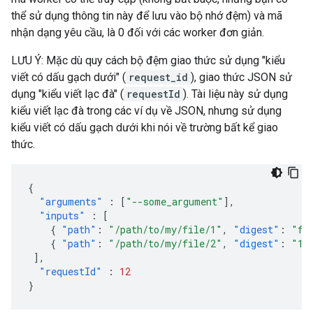
thể sử dụng thông tin này để lưu vào bộ nhớ đệm) và mã
nhận dạng yêu cầu, là 0 đối với các worker đơn giản.
LƯU Ý: Mặc dù quy cách bộ đệm giao thức sử dụng "kiểu
viết có dấu gạch dưới" (
request_id
), giao thức JSON sử
dụng "kiểu viết lạc đà" (
requestId
). Tài liệu này sử dụng
kiểu viết lạc đà trong các ví dụ về JSON, nhưng sử dụng
kiểu viết có dấu gạch dưới khi nói về trường bất kể giao
thức.
{
"arguments"
:
[
"--some_argument"
],
"inputs"
:
[
{
"path"
:
"/path/to/my/file/1"
,
"digest"
:
"fd
{
"path"
:
"/path/to/my/file/2"
,
"digest"
:
"1f
],
"requestId"
:
12
}