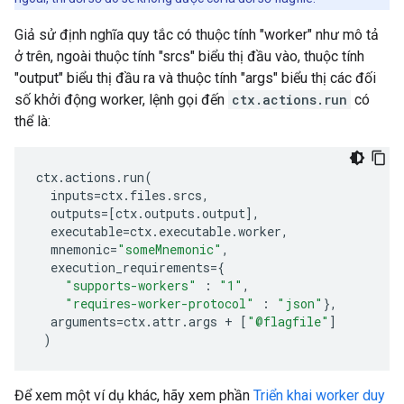
Giả sử định nghĩa quy tắc có thuộc tính "worker" như mô tả
ở trên, ngoài thuộc tính "srcs" biểu thị đầu vào, thuộc tính
"output" biểu thị đầu ra và thuộc tính "args" biểu thị các đối
số khởi động worker, lệnh gọi đến
ctx.actions.run
có
thể là:
ctx
.
actions
.
run
(
inputs
=
ctx
.
files
.
srcs
,
outputs
=
[
ctx
.
outputs
.
output
],
executable
=
ctx
.
executable
.
worker
,
mnemonic
=
"someMnemonic"
,
execution_requirements
=
{
"supports-workers"
:
"1"
,
"requires-worker-protocol"
:
"json"
},
arguments
=
ctx
.
attr
.
args
+
[
"@flagfile"
]
)
Để xem một ví dụ khác, hãy xem phần
Triển khai worker duy