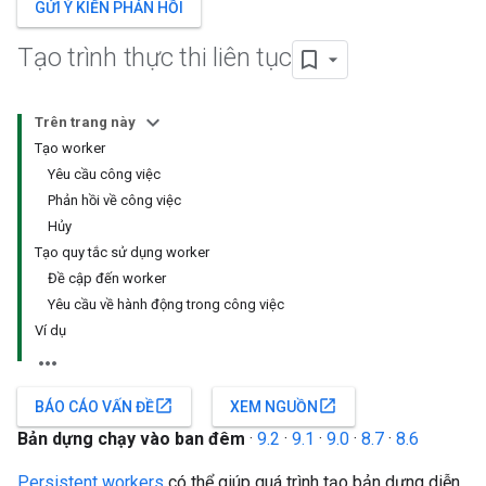
GỬI Ý KIẾN PHẢN HỒI
Tạo trình thực thi liên tục
Trên trang này
Tạo worker
Yêu cầu công việc
Phản hồi về công việc
Hủy
Tạo quy tắc sử dụng worker
Đề cập đến worker
Yêu cầu về hành động trong công việc
Ví dụ
open_in_new
open_in_new
BÁO CÁO VẤN ĐỀ
XEM NGUỒN
Bản dựng chạy vào ban đêm
·
9.2
·
9.1
·
9.0
·
8.7
·
8.6
Persistent workers
có thể giúp quá trình tạo bản dựng diễn