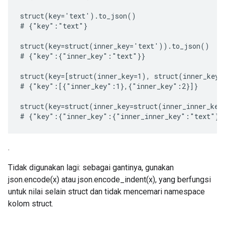
struct(key='text').to_json()

# {"key":"text"}

struct(key=struct(inner_key='text')).to_json()

# {"key":{"inner_key":"text"}}

struct(key=[struct(inner_key=1), struct(inner_key=
# {"key":[{"inner_key":1},{"inner_key":2}]}

struct(key=struct(inner_key=struct(inner_inner_key
.
Tidak digunakan lagi: sebagai gantinya, gunakan
json.encode(x) atau json.encode_indent(x), yang berfungsi
untuk nilai selain struct dan tidak mencemari namespace
kolom struct.