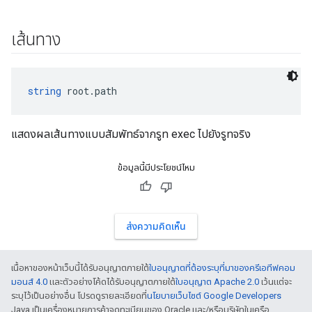
เส้นทาง
string
 root.path
แสดงผลเส้นทางแบบสัมพัทธ์จากรูท exec ไปยังรูทจริง
ข้อมูลนี้มีประโยชน์ไหม
ส่งความคิดเห็น
เนื้อหาของหน้าเว็บนี้ได้รับอนุญาตภายใต้
ใบอนุญาตที่ต้องระบุที่มาของครีเอทีฟคอม
มอนส์ 4.0
และตัวอย่างโค้ดได้รับอนุญาตภายใต้
ใบอนุญาต Apache 2.0
เว้นแต่จะ
ระบุไว้เป็นอย่างอื่น โปรดดูรายละเอียดที่
นโยบายเว็บไซต์ Google Developers
Java เป็นเครื่องหมายการค้าจดทะเบียนของ Oracle และ/หรือบริษัทในเครือ