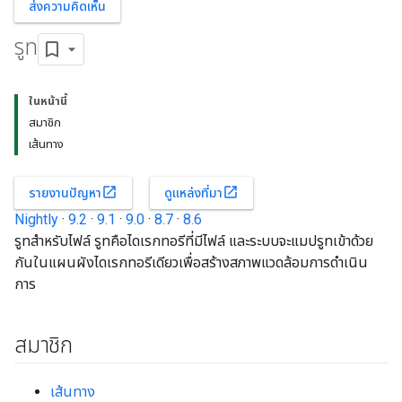
ส่งความคิดเห็น
รูท
ในหน้านี้
สมาชิก
เส้นทาง
open_in_new
open_in_new
รายงานปัญหา
ดูแหล่งที่มา
Nightly
·
9.2
·
9.1
·
9.0
·
8.7
·
8.6
รูทสำหรับไฟล์ รูทคือไดเรกทอรีที่มีไฟล์ และระบบจะแมปรูทเข้าด้วย
กันในแผนผังไดเรกทอรีเดียวเพื่อสร้างสภาพแวดล้อมการดำเนิน
การ
สมาชิก
เส้นทาง