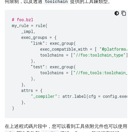
何限制，以及透過
toolchain
提供的工具鍊類型。
# foo.bzl
my_rule
=
rule
(
_impl
,
exec_groups
=
{
“
link
”
:
exec_group
(
exec_compatible_with
=
[
"@platforms//
toolchains
=
[
"//foo:toolchain_type"
],
),
“
test
”
:
exec_group
(
toolchains
=
[
"//foo_tools:toolchain_t
),
},
attrs
=
{
"_compiler"
:
attr
.
la
bel
(
cfg
=
config
.
exec
(
},
)
在上述程式碼片段中，您可以看到工具依附元件也可以使用