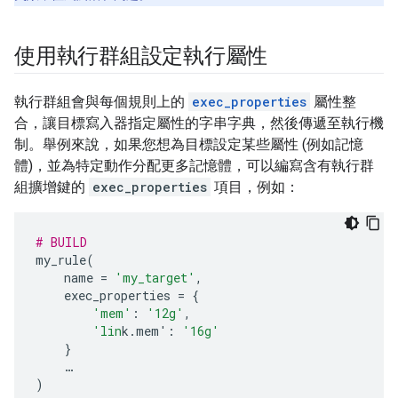
使用執行群組設定執行屬性
執行群組會與每個規則上的
exec_properties
屬性整
合，讓目標寫入器指定屬性的字串字典，然後傳遞至執行機
制。舉例來說，如果您想為目標設定某些屬性 (例如記憶
體)，並為特定動作分配更多記憶體，可以編寫含有執行群
組擴增鍵的
exec_properties
項目，例如：
# BUILD
my_rule
(
name
=
'my_target'
,
exec_properties
=
{
'mem'
:
'12g'
,
'lin
k.mem'
:
'16g'
}
…
)