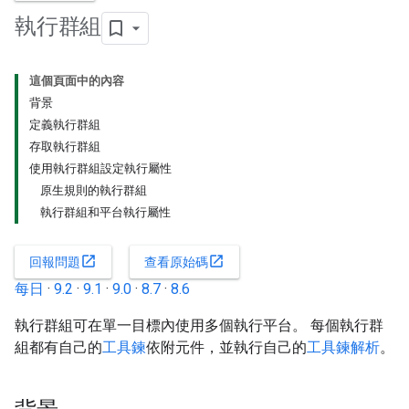
執行群組
這個頁面中的內容
背景
定義執行群組
存取執行群組
使用執行群組設定執行屬性
原生規則的執行群組
執行群組和平台執行屬性
open_in_new
open_in_new
回報問題
查看原始碼
每日
·
9.2
·
9.1
·
9.0
·
8.7
·
8.6
執行群組可在單一目標內使用多個執行平台。 每個執行群
組都有自己的
工具鍊
依附元件，並執行自己的
工具鍊解析
。