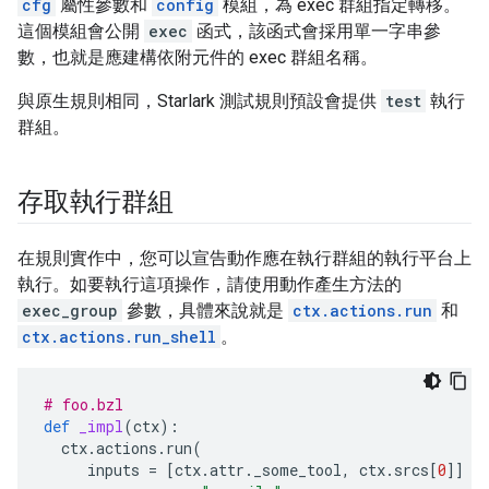
cfg
屬性參數和
config
模組，為 exec 群組指定轉移。
這個模組會公開
exec
函式，該函式會採用單一字串參
數，也就是應建構依附元件的 exec 群組名稱。
與原生規則相同，Starlark 測試規則預設會提供
test
執行
群組。
存取執行群組
在規則實作中，您可以宣告動作應在執行群組的執行平台上
執行。如要執行這項操作，請使用動作產生方法的
exec_group
參數，具體來說就是
ctx.actions.run
和
ctx.actions.run_shell
。
# foo.bzl
def
_impl
(
ctx
):
ctx
.
actions
.
run
(
inputs
=
[
ctx
.
attr
.
_some_tool
,
ctx
.
srcs
[
0
]]