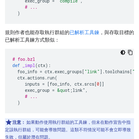
exec_group
=
"compile"
,
# ...
)
規則作者也能存取執行群組的
已解析工具鍊
，與存取目標的
已解析工具鍊方式類似：
# foo.bzl
def
_impl
(
ctx
):
foo_info
=
ctx
.
exec_groups
[
"link"
]
.
toolchains
[
"/
ctx
.
actions
.
run
(
inputs
=
[
foo_info
,
ctx
.
srcs
[
0
]]
exec_group
=
&qu
ot;link"
,
# ...
)
注意：
如果動作使用執行群組的工具鍊，但未在動作宣告中指
定該執行群組，可能會導致問題。這類不符情況可能不會立即導致
失敗，但屬於潛在問題。