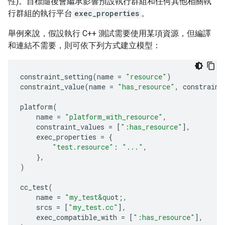
性)。目標隨後會繼承影響預設執行群組和任何其他相關執
行群組的執行平台
exec_properties
。
舉例來說，假設執行 C++ 測試需要使用某項資源，但編譯
和連結不需要，則可依下列方式建立模型：
constraint_setting
(
name
=
"resource"
)
constraint_value
(
name
=
"has_resource"
,
constraint
platform
(
name
=
"platform_with_resource"
,
constraint_values
=
[
":has_resource"
],
exec_properties
=
{
"test.resource"
:
"..."
,
},
)
cc_test
(
name
=
"my_test&qu
ot;
,
srcs
=
[
"my_test.cc"
],
exec_compatible_with
=
[
":has_resource"
],