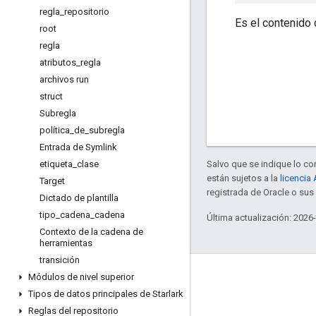
regla
_
repositorio
Es el contenido 
root
regla
atributos
_
regla
archivos run
struct
Subregla
política
_
de
_
subregla
Entrada de Symlink
etiqueta
_
clase
Salvo que se indique lo con
están sujetos a la
licencia
Target
registrada de Oracle o sus 
Dictado de plantilla
tipo
_
cadena
_
cadena
Última actualización: 2026
Contexto de la cadena de
herramientas
transición
Información
Módulos de nivel superior
Tipos de datos principales de Starlark
¿Quiénes usan Bazel?
Reglas del repositorio