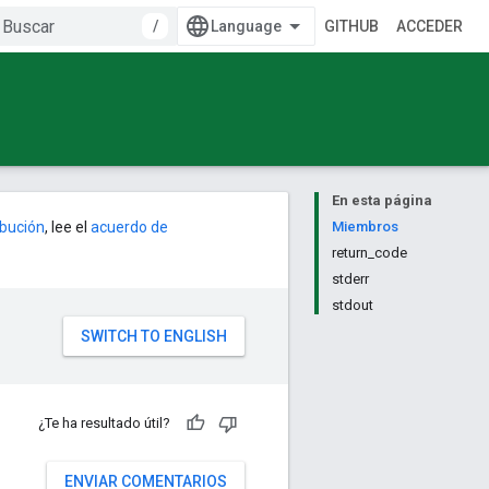
/
GITHUB
ACCEDER
En esta página
ribución
, lee el
acuerdo de
Miembros
return_code
stderr
stdout
¿Te ha resultado útil?
ENVIAR COMENTARIOS