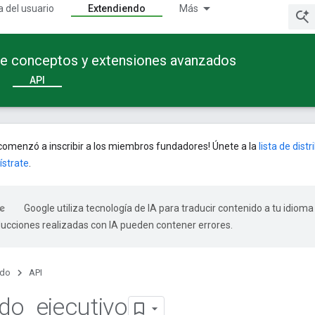
a del usuario
Extendiendo
Más
te conceptos y extensiones avanzados
API
omenzó a inscribir a los miembros fundadores! Únete a la
lista de dist
ístrate
.
Google utiliza tecnología de IA para traducir contenido a tu idioma
ducciones realizadas con IA pueden contener errores.
ndo
API
ado
_
ejecutivo