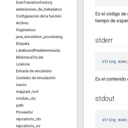
Exec
Transition
Factory
extensiones
_
de
_
metadatos
Es el código de 
Configuración de la función
tiempo de espera
Archivo
fragmentos
java
_
annotation
_
processing
stderr
Etiqueta
Late
Bound
Predeterminada
Biblioteca
To
Link
string
 exec
Licencia
Entrada de vinculador
Contexto de vinculación
Es el contenido 
macro
mapped
_
root
stdout
módulo
_
ctx
path
Proveedor
repositorio
_
ctx
string
 exec
repositorio
_
os