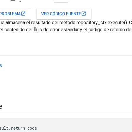
open_in_new
open_in_new
 PROBLEMA
VER CÓDIGO FUENTE
ue almacena el resultado del método repository_ctx.execute(). Co
el contenido del flujo de error estándar y el código de retorno de 
de
e
sult.return_code