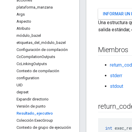
acciones
plataforma
_
manzana
INFORMAR UN
Args
Aspecto
Una estructura q
Atributo
salida estándar, 
módulo
_
bazel
etiquetas
_
del
_
módulo
_
bazel
Miembros
Configuración de compilación
Cc
Compilation
Outputs
Cc
Linking
Outputs
return_co
Contexto de compilación
stderr
configuration
UID
stdout
depset
Expandir directorio
return
_
cod
Versión de punto
Resultado
_
ejecutivo
Colección Exec
Group
Contexto de grupo de ejecución
int
 exec_re