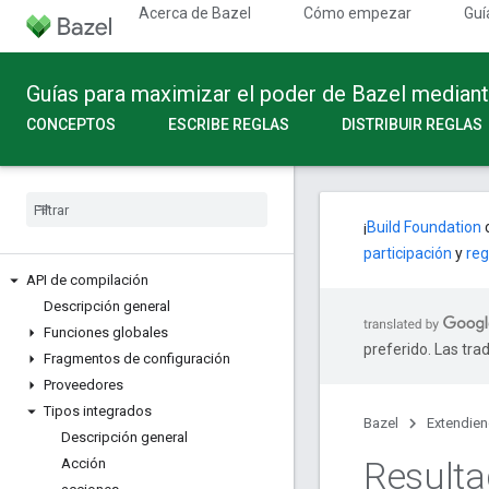
Acerca de Bazel
Cómo empezar
Guí
Guías para maximizar el poder de Bazel median
CONCEPTOS
ESCRIBE REGLAS
DISTRIBUIR REGLAS
¡
Build Foundation
c
participación
y
reg
API de compilación
Descripción general
Funciones globales
preferido. Las tra
Fragmentos de configuración
Proveedores
Tipos integrados
Bazel
Extendie
Descripción general
Result
Acción