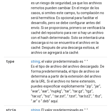
es un riesgo de seguridad, ya que los archivos
remotos pueden cambiar. En el mejor de los
casos, si omites este campo, tu compilación no
será hermética. Es opcional para facilitar el
desarrollo, pero se debe configurar antes del
envío. Si se proporciona, primero se verificará la
caché del repositorio para ver si hay un archivo
con el hash determinado. Solo se intentará una
descarga si no se encuentra el archivo en la
caché. Después de una descarga exitosa, el
archivo se agregará a la caché.
type
''
string
; el valor predeterminado es
Es el tipo de archivo del archivo descargado. De
forma predeterminada, el tipo de archivo se
determina a partir de la extensión del archivo
de la URL. Si el archivo no tiene extensión,
puedes especificar explícitamente "zip", "jar",
"war", "aar", "nupkg", "tar", "tar.gz", "tgz",
"tar.xz", "txz", ".tar.zst", ".tzst", "tar.bz2", ".tbz",
".ar" o ".deb" aquí.
strip
_
''
string
; El valor predeterminado es