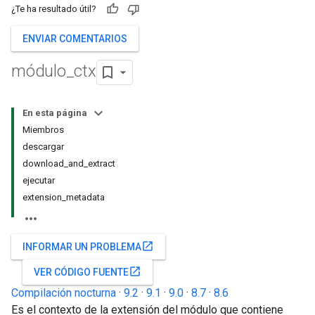
¿Te ha resultado útil?
ENVIAR COMENTARIOS
módulo
_
ctx
En esta página
Miembros
descargar
download_and_extract
ejecutar
extension_metadata
open_in_new
INFORMAR UN PROBLEMA
open_in_new
VER CÓDIGO FUENTE
Compilación nocturna
·
9.2
·
9.1
·
9.0
·
8.7
·
8.6
Es el contexto de la extensión del módulo que contiene