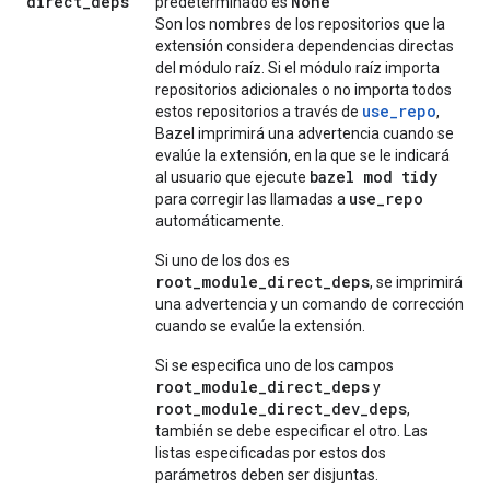
direct
_
deps
None
predeterminado es
Son los nombres de los repositorios que la
extensión considera dependencias directas
del módulo raíz. Si el módulo raíz importa
repositorios adicionales o no importa todos
use_repo
estos repositorios a través de
,
Bazel imprimirá una advertencia cuando se
evalúe la extensión, en la que se le indicará
bazel mod tidy
al usuario que ejecute
use
_
repo
para corregir las llamadas a
automáticamente.
Si uno de los dos es
root_module_direct_deps
, se imprimirá
una advertencia y un comando de corrección
cuando se evalúe la extensión.
Si se especifica uno de los campos
root_module_direct_deps
y
root_module_direct_dev_deps
,
también se debe especificar el otro. Las
listas especificadas por estos dos
parámetros deben ser disjuntas.