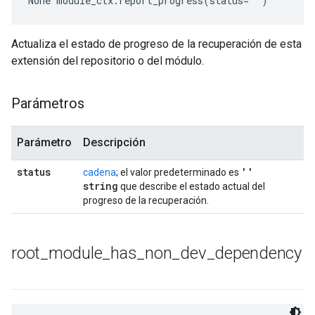
None
 module_ctx.report_progress(status='')
Actualiza el estado de progreso de la recuperación de esta
extensión del repositorio o del módulo.
Parámetros
Parámetro
Descripción
status
''
cadena
; el valor predeterminado es
string
que describe el estado actual del
progreso de la recuperación.
root
_
module
_
has
_
non
_
dev
_
dependency