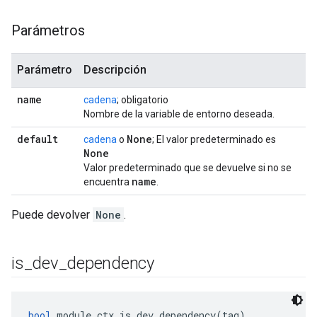
Parámetros
Parámetro
Descripción
name
cadena
; obligatorio
Nombre de la variable de entorno deseada.
default
None
cadena
o
; El valor predeterminado es
None
Valor predeterminado que se devuelve si no se
name
encuentra
.
Puede devolver
None
.
is
_
dev
_
dependency
bool
 module_ctx.is_dev_dependency(tag)