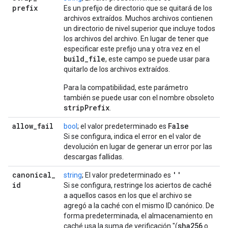
prefix
Es un prefijo de directorio que se quitará de los
archivos extraídos. Muchos archivos contienen
un directorio de nivel superior que incluye todos
los archivos del archivo. En lugar de tener que
especificar este prefijo una y otra vez en el
build
_
file
, este campo se puede usar para
quitarlo de los archivos extraídos.
Para la compatibilidad, este parámetro
también se puede usar con el nombre obsoleto
stripPrefix
.
allow
_
fail
False
bool
; el valor predeterminado es
Si se configura, indica el error en el valor de
devolución en lugar de generar un error por las
descargas fallidas.
canonical
_
''
string
; El valor predeterminado es
id
Si se configura, restringe los aciertos de caché
a aquellos casos en los que el archivo se
agregó a la caché con el mismo ID canónico. De
forma predeterminada, el almacenamiento en
sha256
caché usa la suma de verificación "(
o