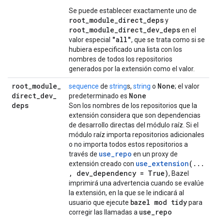
Se puede establecer exactamente uno de
root_module_direct_deps
y
root_module_direct_dev_deps
en el
"all"
valor especial
, que se trata como si se
hubiera especificado una lista con los
nombres de todos los repositorios
generados por la extensión como el valor.
root
_
module
_
None
sequence
de
string
s,
string
o
; el valor
direct
_
dev
_
None
predeterminado es
deps
Son los nombres de los repositorios que la
extensión considera que son dependencias
de desarrollo directas del módulo raíz. Si el
módulo raíz importa repositorios adicionales
o no importa todos estos repositorios a
use_repo
través de
en un proxy de
use
_
extension
(
.
.
.
extensión creado con
,
dev
_
dependency = True)
, Bazel
imprimirá una advertencia cuando se evalúe
la extensión, en la que se le indicará al
bazel mod tidy
usuario que ejecute
para
use
_
repo
corregir las llamadas a