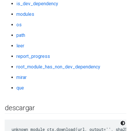
is_dev_dependency
modules
os
path
leer
report_progress
root_module_has_non_dev_dependency
mirar
que
descargar
unknown module_ctx.download(url, output='', sha256